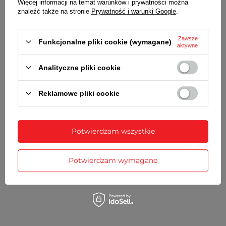
komplet teleskopów
Więcej informacji na temat warunków i prywatności można
znaleźć także na stronie
Prywatność i warunki Google
.
SZCZEGÓŁOWE DANE
Zawsze
Funkcjonalne pliki cookie (wymagane)
aktywne
OPINIE
(0)
Analityczne pliki cookie
Potrzebujesz pomocy? Masz pytania?
Reklamowe pliki cookie
Zadaj pytanie a my odpowiemy
Zadaj pytanie
niezwłocznie, najciekawsze pytania i
odpowiedzi publikując dla innych.
Potwierdzam wszystkie
ZOBACZ RÓWNIEŻ
Potwierdzam wymagane