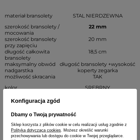
materiał bransolety
STAL NIERDZEWNA
szerokość bransolety /
22 mm
mocowania
szerokość bransolety
20 mm
przy zapięciu
długość całkowita
18,5 cm
bransolety
maksymalny obwód
długość bransolety +wysokość
nadgarstka
koperty zegarka
możliwość skracania
TAK
kolor
SREBRNY
grubość bransolety
4,2 mm
Konfiguracja zgód
Dbamy o Twoją prywatność
Wraz z bransoletą otrzymasz:
Sklep korzysta z plików cookie w celu realizacji usług zgodnie z
Polityką dotyczącą cookies
. Możesz określić warunki
dowód zakupu - paragon lub fakturę VAT
przechowywania lub dostępu do cookie w Twojej przeglądarce.