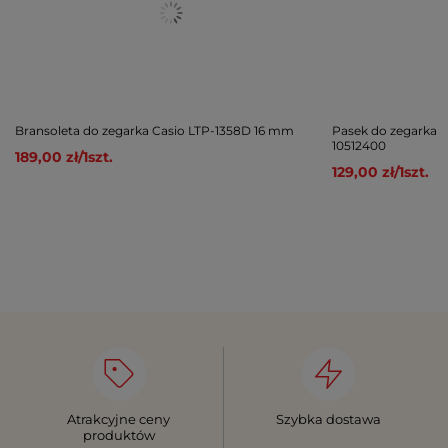
Bransoleta do zegarka Casio LTP-1358D 16 mm
Pasek do zegarka 
10512400
189,00 zł
/
1
szt.
129,00 zł
/
1
szt.
Atrakcyjne ceny
Szybka dostawa
produktów