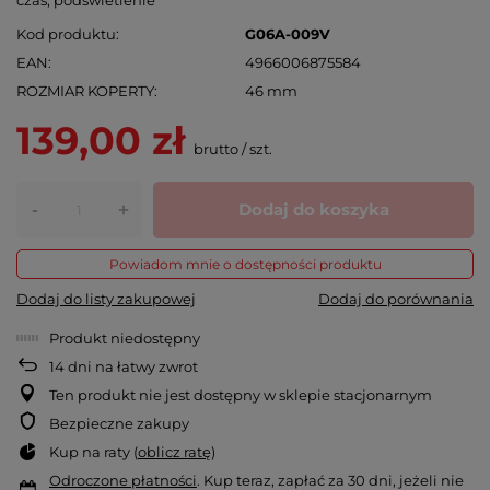
Kod produktu
G06A-009V
EAN
4966006875584
ROZMIAR KOPERTY
46 mm
139,00 zł
brutto
/
szt.
-
Dodaj do koszyka
+
Powiadom mnie o dostępności produktu
Dodaj do listy zakupowej
Dodaj do porównania
Produkt niedostępny
14
dni na łatwy zwrot
Ten produkt nie jest dostępny w sklepie stacjonarnym
Bezpieczne zakupy
Kup na raty (
oblicz ratę
)
Odroczone płatności
. Kup teraz, zapłać za 30 dni, jeżeli nie