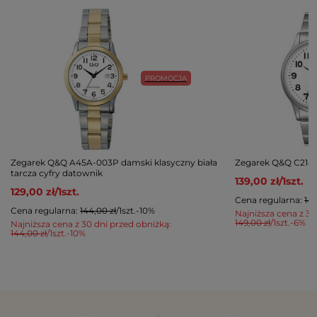
PROMOCJA
Zegarek Q&Q A45A-003P damski klasyczny biała
Zegarek Q&Q C214-
tarcza cyfry datownik
139,00 zł
/
1
szt.
129,00 zł
/
1
szt.
Cena regularna:
149
Cena regularna:
144,00 zł
/
1
szt.
-10%
Najniższa cena z 30
149,00 zł
/
1
szt.
-6%
Najniższa cena z 30 dni przed obniżką:
144,00 zł
/
1
szt.
-10%