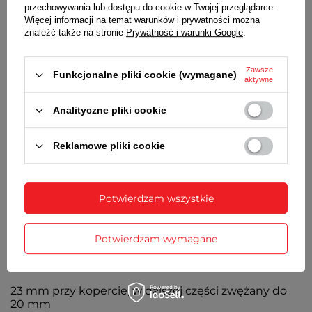
przechowywania lub dostępu do cookie w Twojej przeglądarce.
STOPER
Więcej informacji na temat warunków i prywatności można
znaleźć także na stronie
Prywatność i warunki Google
.
Stoper z dokładnością do 1/100 sekundy
BATERIA
Zawsze
Funkcjonalne pliki cookie (wymagane)
aktywne
Orientacyjny czas działania zegarka bez
konieczności wymiany baterii - 3 lata
Analityczne pliki cookie
MECHANIZM
Reklamowe pliki cookie
Kwarcowy
ŚREDNICA KOPERTY
46 mm
Potwierdzam wszystkie
GRUBOŚĆ KOPERTY
Potwierdzam wymagane
14 mm
SZEROKOŚĆ PASKA
23 mm przy kopercie, w dalszej części zwężany do
20 mm