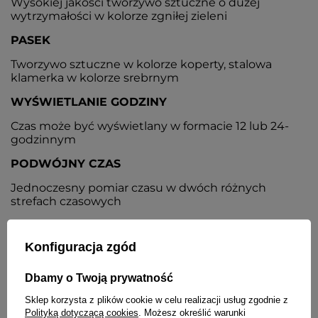
Wysokiej jakości tworzywo sztuczne o dużej
wytrzymałości w kolorze zgniłej zieleni
PASEK
Tworzywo sztuczne w kolorze koperty, stalowa
klamerka w kolorze srebrnym
WYŚWIETLANIE GODZINY
Czas może być wyświetlany w formacie 12 lub 24-
godzinnym
PODWÓJNY CZAS
Jednoczesny pomiar czasu w dwóch różnych
strefach czasowych
KALENDARZ
Konfiguracja zgód
W pełni automatyczny kalendarz uwzględniający
lata przestępne
Dbamy o Twoją prywatność
ALARM
Sklep korzysta z plików cookie w celu realizacji usług zgodnie z
Alarm codzienny, sygnał pełnej godziny
Polityką dotyczącą cookies
. Możesz określić warunki