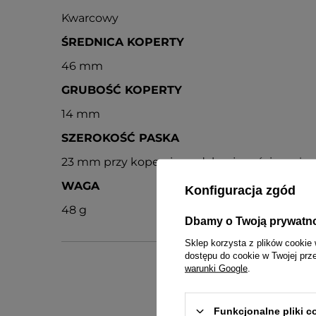
Kwarcowy
ŚREDNICA KOPERTY
46 mm
GRUBOŚĆ KOPERTY
14 mm
SZEROKOŚĆ PASKA
23 mm przy kopercie, w dalszej części zwęż
WAGA
Konfiguracja zgód
48 g
Dbamy o Twoją prywatn
Sklep korzysta z plików cookie 
dostępu do cookie w Twojej prz
warunki Google
.
Funkcjonalne pliki 