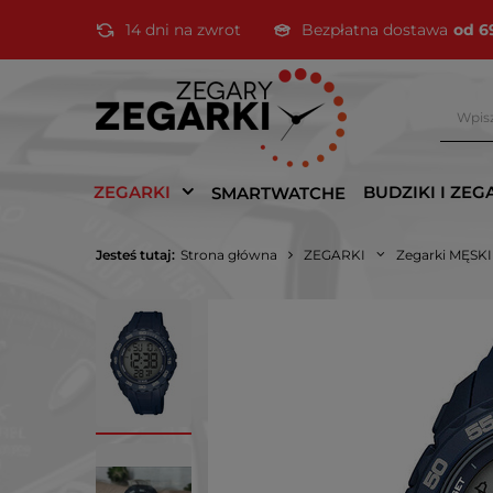
14 dni na zwrot
Bezpłatna dostawa
od 6
ZEGARKI
BUDZIKI I ZEG
SMARTWATCHE
Jesteś tutaj:
Strona główna
ZEGARKI
Zegarki MĘSK