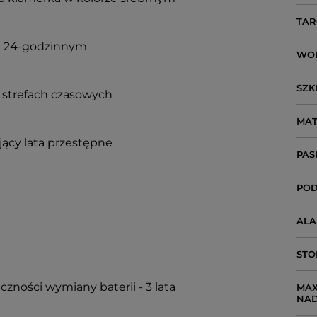
TAR
ub 24-godzinnym
WO
SZK
 strefach czasowych
MAT
ący lata przestępne
PAS
POD
AL
STO
czności wymiany baterii - 3 lata
MAX
NA