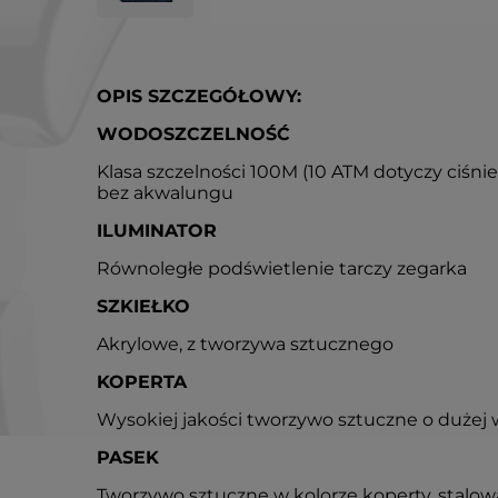
OPIS SZCZEGÓŁOWY:
WODOSZCZELNOŚĆ
Klasa szczelności 100M (10 ATM dotyczy ciśni
bez akwalungu
ILUMINATOR
Równoległe podświetlenie tarczy zegarka
SZKIEŁKO
Akrylowe, z tworzywa sztucznego
KOPERTA
Wysokiej jakości tworzywo sztuczne o dużej 
PASEK
Tworzywo sztuczne w kolorze koperty, stalo