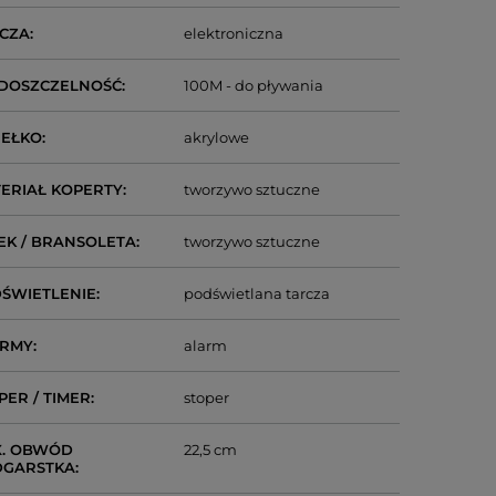
CZA
elektroniczna
DOSZCZELNOŚĆ
100M - do pływania
IEŁKO
akrylowe
ERIAŁ KOPERTY
tworzywo sztuczne
EK / BRANSOLETA
tworzywo sztuczne
ŚWIETLENIE
podświetlana tarcza
ARMY
alarm
PER / TIMER
stoper
. OBWÓD
22,5 cm
DGARSTKA