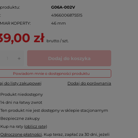
 produktu
G06A-002V
N
4966006875515
MIAR KOPERTY
46 mm
39,00 zł
brutto
/
szt.
Dodaj do koszyka
+
Powiadom mnie o dostępności produktu
j do listy zakupowej
Dodaj do porównania
Produkt niedostępny
14
dni na łatwy zwrot
Ten produkt nie jest dostępny w sklepie stacjonarnym
Bezpieczne zakupy
Kup na raty (
oblicz ratę
)
Odroczone płatności
. Kup teraz, zapłać za 30 dni, jeżeli