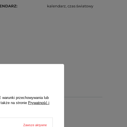
LENDARZ
kalendarz
czas światowy
ć warunki przechowywania lub
 także na stronie
Prywatność i
Zawsze aktywne