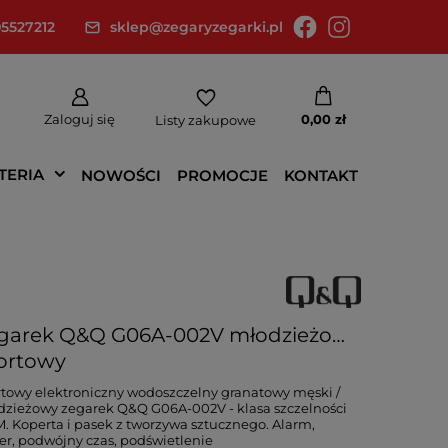
5527212
sklep@zegaryzegarki.pl
Zaloguj się
0,00 zł
Listy zakupowe
TERIA
NOWOŚCI
PROMOCJE
KONTAKT
garek Q&Q G06A-002V młodzieżowy
ortowy
towy elektroniczny wodoszczelny granatowy męski /
zieżowy zegarek Q&Q G06A-002V - klasa szczelności
. Koperta i pasek z tworzywa sztucznego. Alarm,
er, podwójny czas, podświetlenie