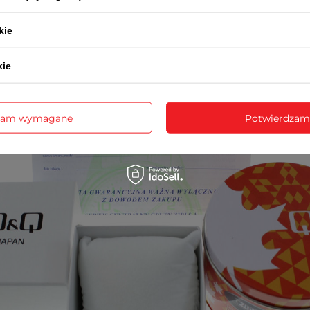
3-letnią kartę gwarancyjną
rukcję obsługi w języku polskim (dotyczy modeli funkcyj
opakowanie - puszka lub pudełko Q&Q
kie
kie
zam wymagane
Potwierdzam