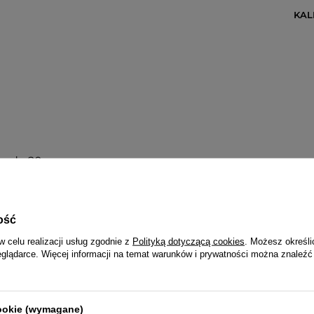
KA
any do 20 mm
ość
w celu realizacji usług zgodnie z
Polityką dotyczącą cookies
. Możesz określi
eglądarce. Więcej informacji na temat warunków i prywatności można znaleźć
Q&Q 3 LATA
Wraz z zegarkiem otrzymasz:
dowód zakupu (paragon lub fakturę VAT)
cookie (wymagane)