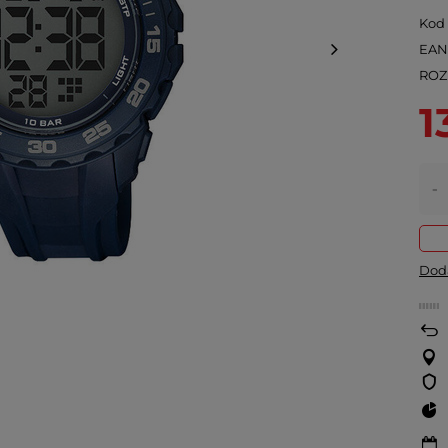
Kod
EA
ROZ
1
-
Doda