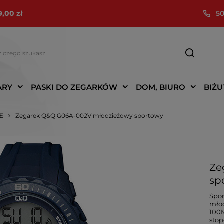
9,00 zł
50
ARY
PASKI DO ZEGARKÓW
DOM, BIURO
BIŻU
IE
Zegarek Q&Q G06A-002V młodzieżowy sportowy
Ze
sp
Spor
młod
100M
stop