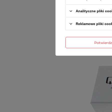
inst
Analityczne pliki coo
Reklamowe pliki coo
Potwierd