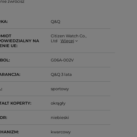
nie zwrócisz
RKA
Q&Q
MIOT
Citizen Watch Co.,
OWIEDZIALNY NA
Ltd
Więcej
ENIE UE
MBOL
G06A-002V
ARANCJA
Q&Q 3 lata
L
sportowy
TAŁT KOPERTY
okrągły
LOR
niebieski
CHANIZM
kwarcowy