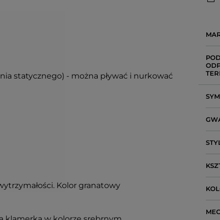
MA
POD
ODP
TER
enia statycznego) - można pływać i nurkować
SY
GW
STY
KSZ
wytrzymałości. Kolor granatowy
KO
ME
wa klamerka w kolorze srebrnym