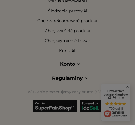
Status zamówienia
Śledzenie przesyłki
Chcę zareklamować produkt
Chcę zwrócić produkt
Chcę wymienić towar
Kontakt
Konto
Regulaminy
Prawdziwe
W sklepie prezentujemy ceny brutto (z VAT).
opinie klientów
4.9
/ 5.0
763 opinii