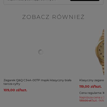
ZOBACZ RÓWNIEŻ
Zegarek Q&Q C34A-007P męski klasyczny biała
Klasyczny zegarek
tarcza cyfry
119,00 zł
/
1
szt.
109,00 zł
/
1
szt.
Cena regularna:
169
Najniższa cena z 30
139,00 zł
/
1
szt.
-14%