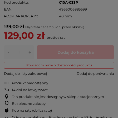
Kod produktu
C10A-033P
EAN
4966006885699
ROZMIAR KOPERTY
40 mm
139,00 zł
Najniższa cena z 30 dni przed obniżką
129,00 zł
brutto
/
szt.
-
Dodaj do koszyka
+
Powiadom mnie o dostępności produktu
Dodaj do listy zakupowej
Dodaj do porównania
Produkt niedostępny
14
dni na łatwy zwrot
Ten produkt nie jest dostępny w sklepie stacjonarnym
Bezpieczne zakupy
Kup na raty (
oblicz ratę
)
Odroczone płatności
. Kup teraz, zapłać za 30 dni, jeżeli nie