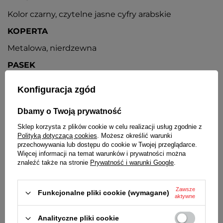
Kolor czarny, czytelne jasne cyfry arabskie
KOPERTA
Metalowa, nierdzewna
PASEK
Brązowy skórzany klejony, metalowa sprzączka w
Konfiguracja zgód
kolorze koperty
ZAPIĘCIE
Dbamy o Twoją prywatność
Klasyczne na sprzączkę
Sklep korzysta z plików cookie w celu realizacji usług zgodnie z
Polityką dotyczącą cookies
. Możesz określić warunki
BATERIA
przechowywania lub dostępu do cookie w Twojej przeglądarce.
Więcej informacji na temat warunków i prywatności można
Orientacyjny czas działania zegarka bez
znaleźć także na stronie
Prywatność i warunki Google
.
konieczności wymiany baterii - 3 lata
ŚREDNICA KOPERTY
Zawsze
Funkcjonalne pliki cookie (wymagane)
aktywne
40 mm
Analityczne pliki cookie
GRUBOŚĆ KOPERTY