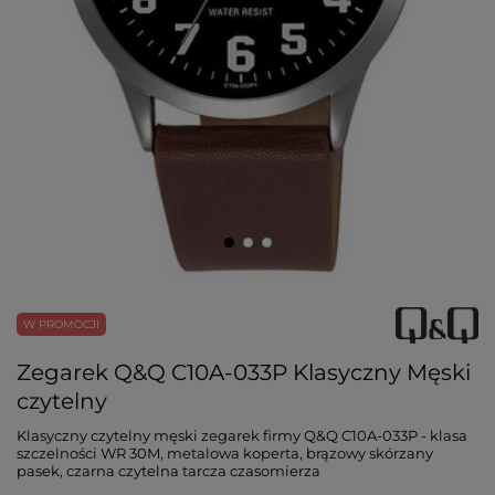
W PROMOCJI
Zegarek Q&Q C10A-033P Klasyczny Męski
czytelny
Klasyczny czytelny męski zegarek firmy Q&Q C10A-033P - klasa
szczelności WR 30M, metalowa koperta, brązowy skórzany
pasek, czarna czytelna tarcza czasomierza