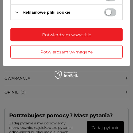
8,3 mm
Reklamowe pliki cookie
SZEROKOŚĆ PASKA PRZY KOPERCIE
20 mm
Potwierdzam wszystkie
WAGA
36 g
Potwierdzam wymagane
SZCZEGÓŁOWE DANE
GWARANCJA
OPINIE
(0)
Potrzebujesz pomocy? Masz pytania?
Zadaj pytanie a my odpowiemy
Zadaj pytanie
niezwłocznie, najciekawsze pytania i
odpowiedzi publikując dla innych.