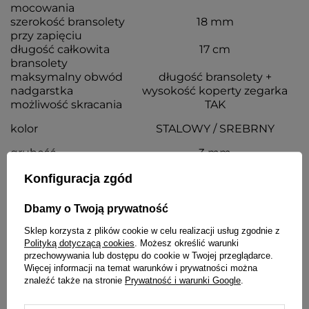
mocowania
szerokość bransolety
18 mm
przy zapięciu
długość całkowita
17 cm
bransolety
maksymalny obwód
długość bransolety +
nadgarstka
wysokość koperty zegarka
możliwość skracania
TAK
kolor
STALOWY / SREBRNY
grubość
3 mm
Konfiguracja zgód
Wraz z bransoletą otrzymasz:
Dbamy o Twoją prywatność
dowód zakupu - paragon lub fakturę VAT
komplet teleskopów
Sklep korzysta z plików cookie w celu realizacji usług zgodnie z
Polityką dotyczącą cookies
. Możesz określić warunki
przechowywania lub dostępu do cookie w Twojej przeglądarce.
SZCZEGÓŁOWE DANE
Więcej informacji na temat warunków i prywatności można
znaleźć także na stronie
Prywatność i warunki Google
.
OPINIE
(0)