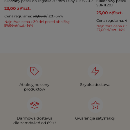
Skórzany pasek do zegarka 20 mm Diloy P205.20.7
Silikonowy pasek 
SBR11.20.1
23,00 zł
/
1
szt.
23,00 zł
/
1
szt.
Cena regularna:
50,00 zł
/
1
szt.
-54%
Cena regularna:
47,
Najniższa cena z 30 dni przed obniżką:
27,00 zł
/
1
szt.
-14%
Najniższa cena z 30
27,00 zł
/
1
szt.
-14%
Atrakcyjne ceny
Szybka dostawa
produktów
Darmowa dostawa
Gwarancja satysfakcji
dla zamówień od 69 zł