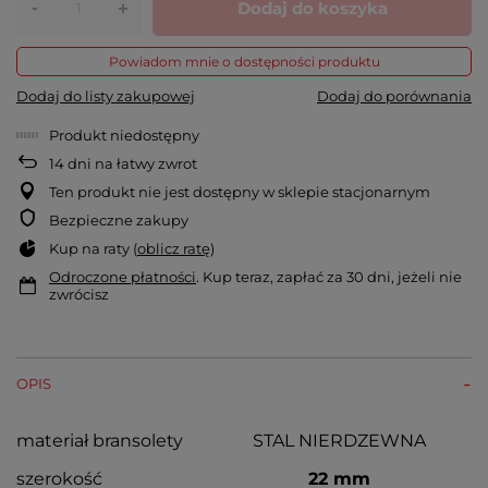
-
Dodaj do koszyka
+
Powiadom mnie o dostępności produktu
Dodaj do listy zakupowej
Dodaj do porównania
Produkt niedostępny
14
dni na łatwy zwrot
Ten produkt nie jest dostępny w sklepie stacjonarnym
Bezpieczne zakupy
Kup na raty (
oblicz ratę
)
Odroczone płatności
. Kup teraz, zapłać za 30 dni, jeżeli nie
zwrócisz
OPIS
materiał bransolety
STAL NIERDZEWNA
szerokość
22 mm