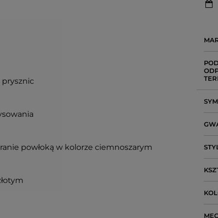
MA
POD
ODP
TER
 prysznic
SY
rysowania
GW
eranie powłoką w kolorze ciemnoszarym
STY
KSZ
złotym
KO
ME