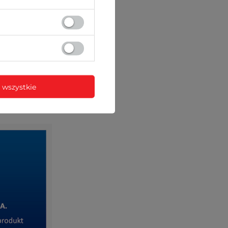
ez sieć
 wszystkie
portera
ZIBI