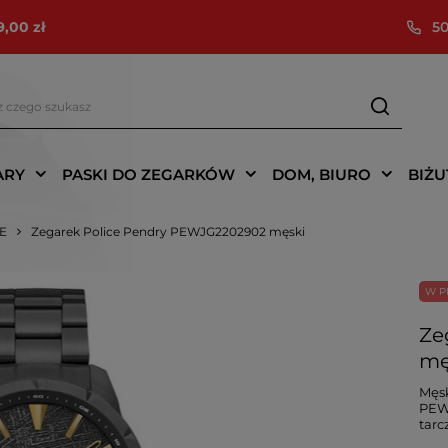
9,00 zł
50
ARY
PASKI DO ZEGARKÓW
DOM, BIURO
BIŻU
IE
Zegarek Police Pendry PEWJG2202902 męski
W P
Ze
mę
Męsk
PEWJ
tarc