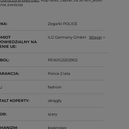
Odroczone płatności
. Kup teraz, zapłać za 30 dni, jeżeli
nie zwrócisz
RKA
Zegarki POLICE
MIOT
ILG Germany GmbH
Więcej
OWIEDZIALNY NA
ENIE UE
MBOL
PEWJG2202902
ARANCJA
Police 2 lata
L
fashion
TAŁT KOPERTY
okrągły
LOR
szary
CHANIZM
kwarcowy