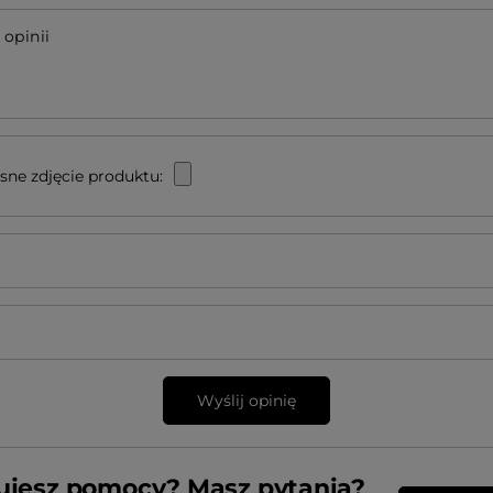
 opinii
sne zdjęcie produktu:
Wyślij opinię
ujesz pomocy? Masz pytania?