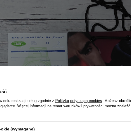
ość
w celu realizacji usług zgodnie z
Polityką dotyczącą cookies
. Możesz określi
eglądarce. Więcej informacji na temat warunków i prywatności można znaleźć
cookie (wymagane)