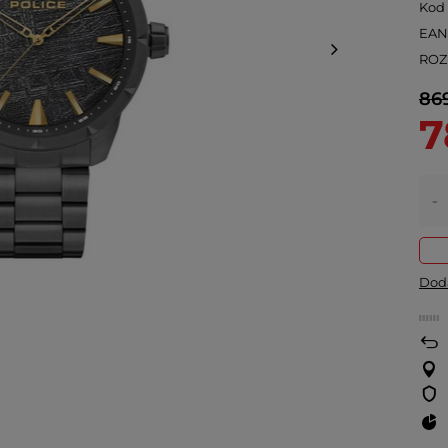
Kod
EA
ROZ
869
7
-
Doda