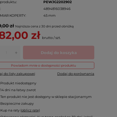
 produktu
PEWJG2202902
N
4894816038946
MIAR KOPERTY
45 mm
,00 zł
Najniższa cena z 30 dni przed obniżką
82,00 zł
brutto
/
szt.
Dodaj do koszyka
+
Powiadom mnie o dostępności produktu
j do listy zakupowej
Dodaj do porównania
Produkt niedostępny
14
dni na łatwy zwrot
Ten produkt nie jest dostępny w sklepie stacjonarnym
Bezpieczne zakupy
Kup na raty (
oblicz ratę
)