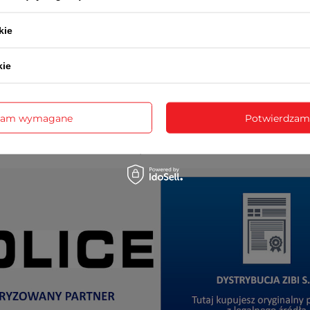
kie
kie
cja realizowana jest przez serwis centralny ZIBI oraz prz
autoryzowanych serwisów w całym kraju.
zam wymagane
Potwierdzam
ktowe punktów serwisowych znajdują się na stronie im
Sp. z o.o.