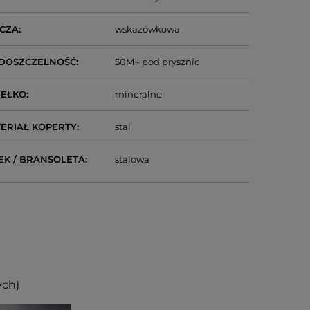
CZA
wskazówkowa
DOSZCZELNOŚĆ
50M - pod prysznic
IEŁKO
mineralne
ERIAŁ KOPERTY
stal
EK / BRANSOLETA
stalowa
ych)