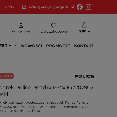
5527212
sklep@zegaryzegarki.pl
Zaloguj się
0,00 zł
Listy zakupowe
TERIA
NOWOŚCI
PROMOCJE
KONTAKT
ROMOCJI
garek Police Pendry PEWJG2202902
ski
i okrągły szary wodoszczelny zegarek Police Pendry
G2202902 - szara stalowa koperta i bransoleta, szara
za, klasa szczelności 50M