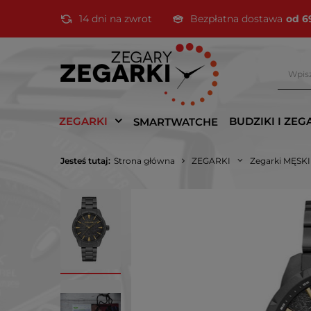
14 dni na zwrot
Bezpłatna dostawa
od 6
ZEGARKI
BUDZIKI I ZEG
SMARTWATCHE
Jesteś tutaj:
Strona główna
ZEGARKI
Zegarki MĘSK