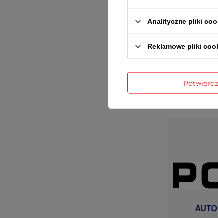
Analityczne pliki coo
Reklamowe pliki coo
Gwaran
Potwierd
Dane konta