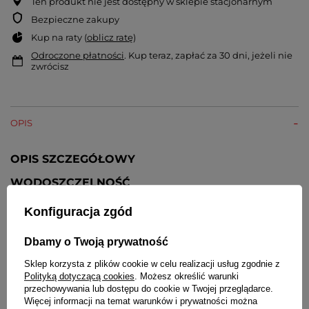
Ten produkt nie jest dostępny w sklepie stacjonarnym
Bezpieczne zakupy
Kup na raty (
oblicz ratę
)
Odroczone płatności
. Kup teraz, zapłać za 30 dni, jeżeli nie
zwrócisz
OPIS
OPIS SZCZEGÓŁOWY
WODOSZCZELNOŚĆ
Klasa szczelności 50M - można się kąpać, brać
Konfiguracja zgód
prysznic, pływać
NEOBRITE
Dbamy o Twoją prywatność
Sklep korzysta z plików cookie w celu realizacji usług zgodnie z
Pokrycie wskazówek powodujące ich delikatne
Polityką dotyczącą cookies
. Możesz określić warunki
podświetlanie w ciemnościach
przechowywania lub dostępu do cookie w Twojej przeglądarce.
SZKIEŁKO
Więcej informacji na temat warunków i prywatności można