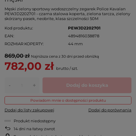
Męski zielony sportowy wodoszczelny zegarek Police Kavalan
PEWJD2202701 - czarna stalowa koperta, zielona tarcza, zielony
skórzany pasek, neobrite, klasa szczelności 50M
Kod produktu
PEWJD2202701
EAN
4894816038878
ROZMIAR KOPERTY
44 mm
869,00 zł
Najniższa cena z 30 dni przed obniżką
782,00 zł
brutto
/
szt.
-
Dodaj do koszyka
+
Powiadom mnie o dostępności produktu
Dodaj do listy zakupowej
Dodaj do porównania
Produkt niedostępny
14
dni na łatwy zwrot