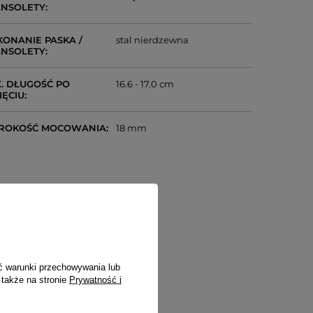
NSOLETY
ONANIE PASKA /
stal nierdzewna
NSOLETY
. DŁUGOŚĆ PO
16.6 - 17.0 cm
IĘCIU
ROKOŚĆ MOCOWANIA
18 mm
ć warunki przechowywania lub
 także na stronie
Prywatność i