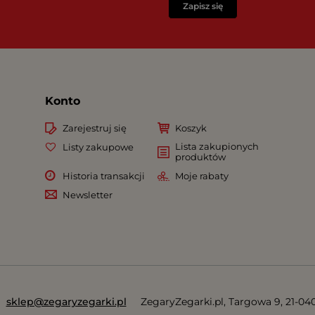
Zapisz się
Konto
Zarejestruj się
Koszyk
Lista zakupionych
Listy zakupowe
produktów
Historia transakcji
Moje rabaty
Newsletter
sklep@zegaryzegarki.pl
ZegaryZegarki.pl
,
Targowa 9
,
21-04