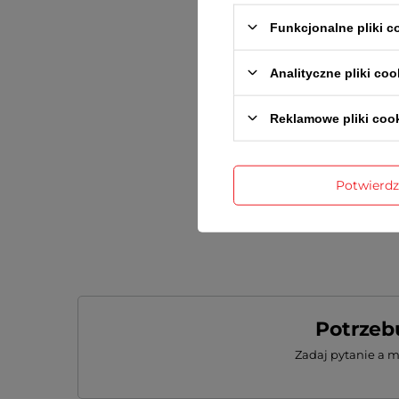
Funkcjonalne pliki 
Analityczne pliki coo
Dodaj wła
Reklamowe pliki coo
Twoje imię
Potwierd
Twój email
Potrzeb
Zadaj pytanie a 