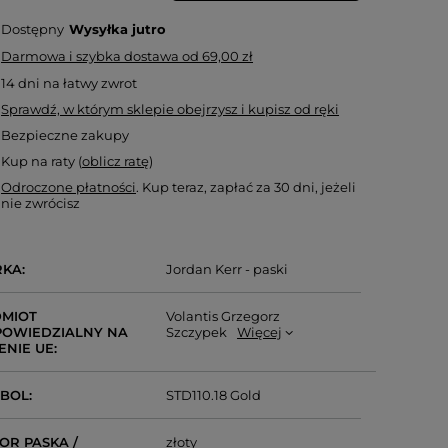
Dostępny
Wysyłka
jutro
Darmowa i szybka dostawa
od
69,00 zł
14
dni na łatwy zwrot
Sprawdź, w którym sklepie obejrzysz i kupisz od ręki
Bezpieczne zakupy
Kup na raty (
oblicz ratę
)
Odroczone płatności
. Kup teraz, zapłać za 30 dni, jeżeli
nie zwrócisz
RKA
Jordan Kerr - paski
MIOT
Volantis Grzegorz
OWIEDZIALNY NA
Szczypek
Więcej
ENIE UE
MBOL
STD110.18 Gold
OR PASKA /
złoty