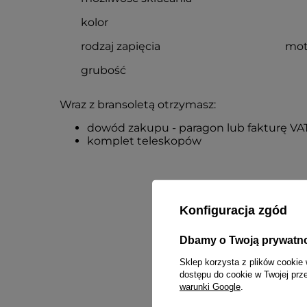
kolor
rodzaj zapięcia
mot
grubość
Wraz z bransoletą otrzymasz:
dowód zakupu - paragon lub fakturę VA
komplet teleskopów
Konfiguracja zgód
Dbamy o Twoją prywatn
Sklep korzysta z plików cookie 
dostępu do cookie w Twojej prz
Treść twojej
warunki Google
.