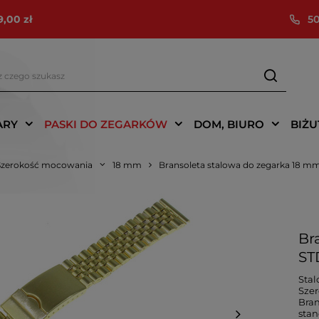
9,00 zł
50
ARY
PASKI DO ZEGARKÓW
DOM, BIURO
BIŻU
Szerokość mocowania
18 mm
Bransoleta stalowa do zegarka 18 mm 
Br
STD
Stal
Szer
Bran
sta