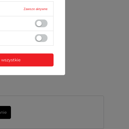
Zawsze aktywne
 wszystkie
anie