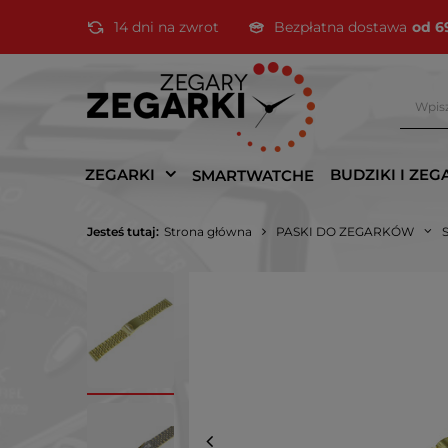
14 dni na zwrot
Bezpłatna dostawa
od 6
ZEGARKI
BUDZIKI I ZEG
SMARTWATCHE
Jesteś tutaj:
Strona główna
PASKI DO ZEGARKÓW