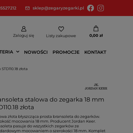
5527212
sklep@zegaryzegarki.pl
Zaloguj się
0,00 zł
Listy zakupowe
TERIA
NOWOŚCI
PROMOCJE
KONTAKT
STD110.18 złota
ansoleta stalowa do zegarka 18 mm
110.18 złota
owa złota błyszcząca prosta bransoleta do zegarków.
okość mocowania 18 mm. Producent Jordan Keer.
soleta pasuje do wszystkich zegarków ze
ndardowym mocowaniem o szerokości 18 mm. Komplet