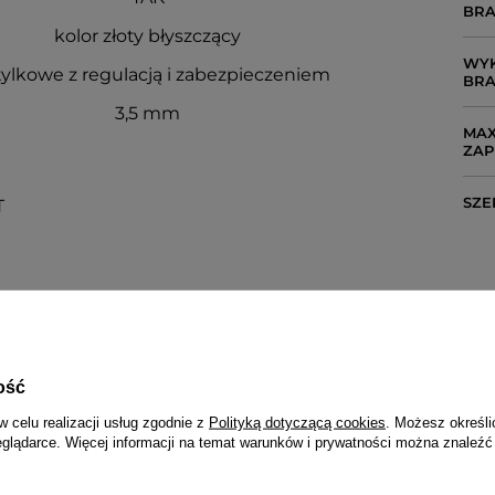
BRA
kolor złoty błyszczący
WYK
ylkowe z regulacją i zabezpieczeniem
BRA
3,5 mm
MAX
ZAP
SZE
T
NAPISZ SWOJĄ OPINIĘ
Twoja ocena:
5/5
ość
w celu realizacji usług zgodnie z
Polityką dotyczącą cookies
. Możesz określi
eglądarce. Więcej informacji na temat warunków i prywatności można znaleźć
 opinii