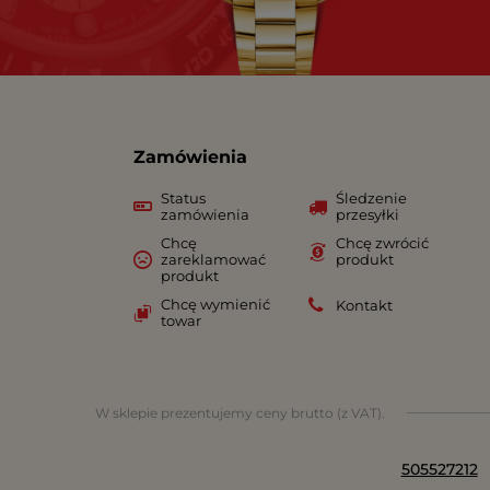
Zamówienia
Status
Śledzenie
zamówienia
przesyłki
Chcę
Chcę zwrócić
zareklamować
produkt
produkt
Chcę wymienić
Kontakt
towar
W sklepie prezentujemy ceny brutto (z VAT).
505527212