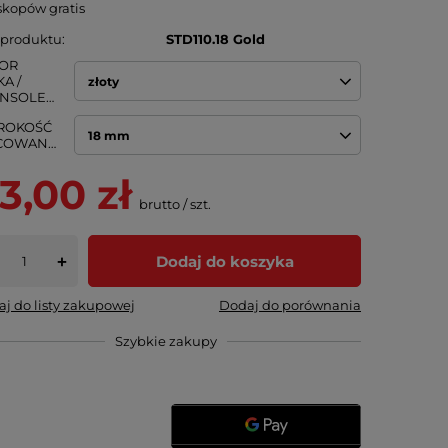
skopów gratis
 produktu
STD110.18 Gold
OR
A /
złoty
BRANSOLETY
ROKOŚĆ
18 mm
MOCOWANIA
3,00 zł
brutto
/
szt.
Dodaj do koszyka
+
j do listy zakupowej
Dodaj do porównania
Szybkie zakupy