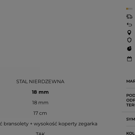
STAL NIERDZEWNA
MA
18 mm
POD
ODP
18 mm
TER
17 cm
SY
ć bransolety + wysokość koperty zegarka
KOL
TAK