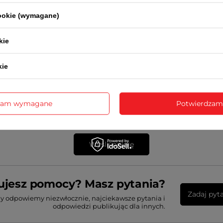
cookie (wymagane)
kie
sne zdjęcie produktu:
kie
zam wymagane
Potwierdzam
Wyślij opinię
ujesz pomocy? Masz pytania?
Zadaj pyt
my odpowiemy niezwłocznie, najciekawsze pytania i
odpowiedzi publikując dla innych.