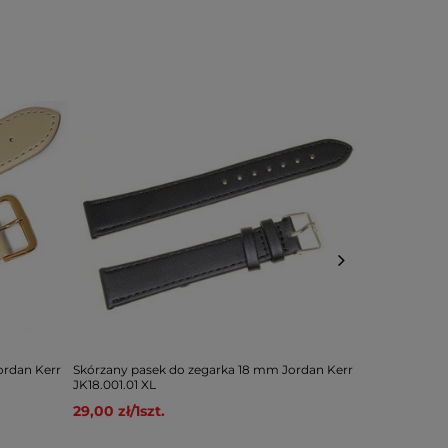
ordan Kerr
Skórzany pasek do zegarka 18 mm Jordan Kerr
Skórzany pas
JK18.001.01 XL
JK12.005.01 X
29,00 zł
/
1
szt.
29,00 zł
/
1
sz