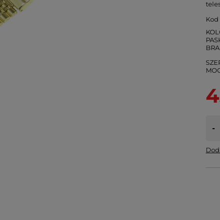
tele
Kod
KOL
PASK
SZE
4
-
Doda