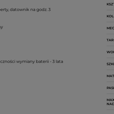
KSZ
erty, datownik na godz. 3
KO
ny
ME
TAR
WO
czności wymiany baterii - 3 lata
SZK
MAT
PAS
MAX
NA