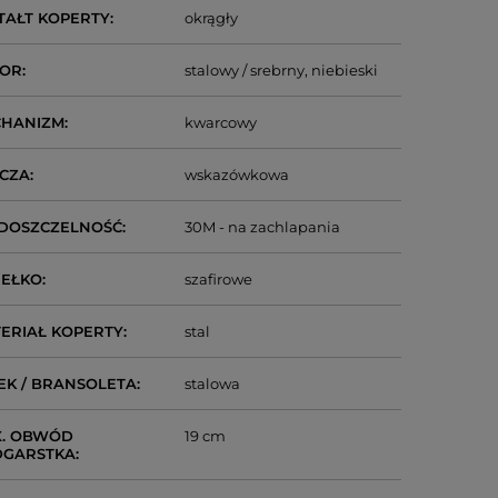
TAŁT KOPERTY
okrągły
LOR
stalowy / srebrny
niebieski
CHANIZM
kwarcowy
CZA
wskazówkowa
DOSZCZELNOŚĆ
30M - na zachlapania
IEŁKO
szafirowe
ERIAŁ KOPERTY
stal
EK / BRANSOLETA
stalowa
. OBWÓD
19 cm
DGARSTKA