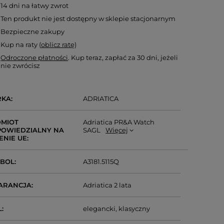
14
dni na łatwy zwrot
Ten produkt nie jest dostępny w sklepie stacjonarnym
Bezpieczne zakupy
Kup na raty (
oblicz ratę
)
Odroczone płatności
. Kup teraz, zapłać za 30 dni, jeżeli
nie zwrócisz
RKA
ADRIATICA
MIOT
Adriatica PR&A Watch
OWIEDZIALNY NA
SAGL
Więcej
ENIE UE
MBOL
A3181.5115Q
ARANCJA
Adriatica 2 lata
L
elegancki
klasyczny