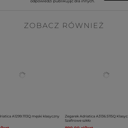
odpowiedzi publikując dla innych.
ZOBACZ RÓWNIEŻ
riatica A1299.1113Q męski klasyczny
Zegarek Adriatica A3136.5115Q Klasy
i
Szafirowe szkło