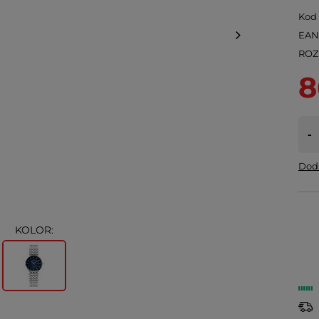
Kod
EA
ROZ
8
-
Doda
KOLOR: