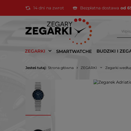
14 dni na zwrot
Bezpłatna dostawa
od 6
ZEGARKI
BUDZIKI I ZEG
SMARTWATCHE
Jesteś tutaj:
Strona główna
ZEGARKI
Zegarki wedłu