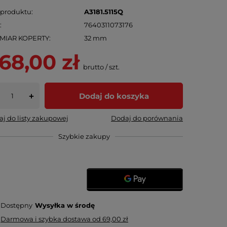
 produktu
A3181.5115Q
N
7640311073176
MIAR KOPERTY
32 mm
68,00 zł
brutto
/
szt.
Dodaj do koszyka
+
j do listy zakupowej
Dodaj do porównania
Szybkie zakupy
Dostępny
Wysyłka
w środę
Darmowa i szybka dostawa
od
69,00 zł