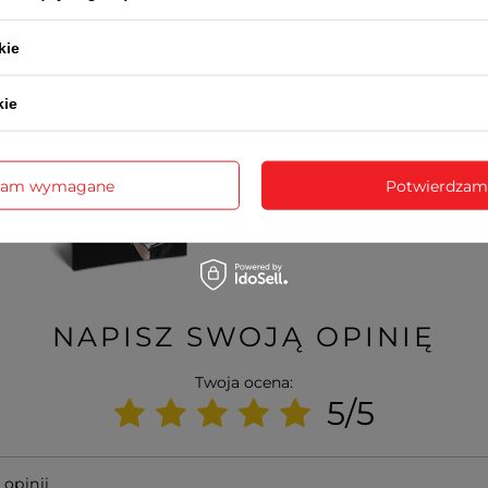
kie
kie
zam wymagane
Potwierdzam
NAPISZ SWOJĄ OPINIĘ
Twoja ocena:
5/5
 opinii