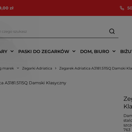
9,00 zł
50
ARY
PASKI DO ZEGARKÓW
DOM, BIURO
BIŻU
g marek
Zegarki Adriatica
Zegarek Adriatica A3181.5115Q Damski Kl
Ze
Kl
Dams
stal
szc
763