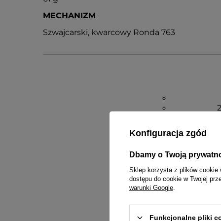
MECHANIZM
Szwajcarski, kwarcowy Ronda 763
2
opakow
Konfiguracja zgód
Gwarancja
Dbamy o Twoją prywatn
Sklep korzysta z plików cookie 
dostępu do cookie w Twojej prz
warunki Google
.
Funkcjonalne pliki 