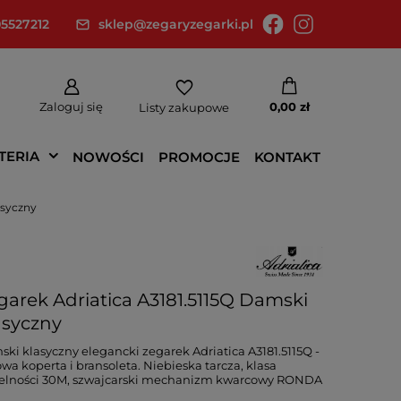
5527212
sklep@zegaryzegarki.pl
Zaloguj się
0,00 zł
Listy zakupowe
TERIA
NOWOŚCI
PROMOCJE
KONTAKT
asyczny
garek Adriatica A3181.5115Q Damski
asyczny
ki klasyczny elegancki zegarek Adriatica A3181.5115Q -
owa koperta i bransoleta. Niebieska tarcza, klasa
zelności 30M, szwajcarski mechanizm kwarcowy RONDA