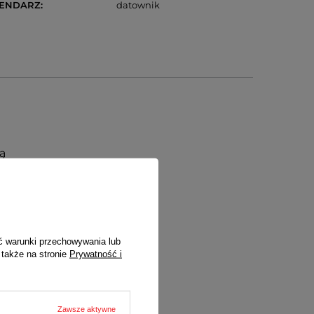
LENDARZ
datownik
ą
riatica
przez sieć
ć warunki przechowywania lub
 także na stronie
Prywatność i
Zawsze aktywne