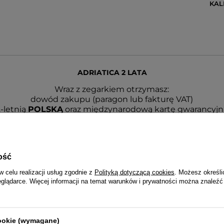
KA
ADRIATICA 2 LATA
Wraz z zegarkiem otrzymasz:
dowód zakupu (paragon lub fakturę VAT)
-letnią
POLSKĄ
oraz międzynarodową kartę gwarancyjn
anie - oryginalne pudełko i papierową torebkę z logo Ad
 realizowana jest przez serwis centralny importera oraz 
autoryzowanych serwisów w całym kraju.
ość
w celu realizacji usług zgodnie z
Polityką dotyczącą cookies
. Możesz określi
eglądarce. Więcej informacji na temat warunków i prywatności można znaleźć
cookie (wymagane)