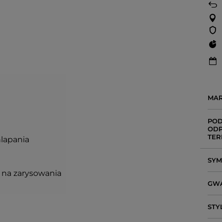
MA
POD
ODP
TER
hlapania
SY
i na zarysowania
GW
STY