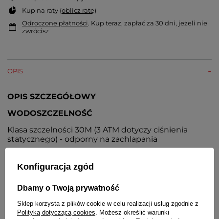
Kup na raty (
oblicz ratę
)
Odroczone płatności
. Kup teraz, zapłać za 30 dni, jeżeli nie
zwrócisz
OPIS
OPIS SZCZEGÓŁOWY
WODOSZCZELNOŚĆ
Klasa szczelności 30M (3 ATM dotyczy ciśnienia
statycznego) - odporny na zachlapania
SZKIEŁKO
Konfiguracja zgód
Mineralne płaskie o zwiększonej odporności na
zarysowania
Dbamy o Twoją prywatność
KOPERTA
Sklep korzysta z plików cookie w celu realizacji usług zgodnie z
Polityką dotyczącą cookies
. Możesz określić warunki
Wysokiej jakości stal nierdzewna pokryta odporną