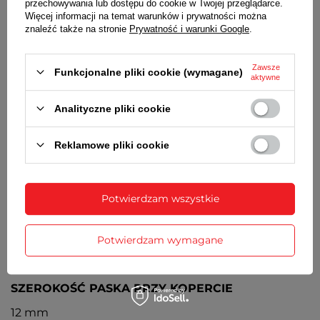
przechowywania lub dostępu do cookie w Twojej przeglądarce.
na ścieranie powłoką w kolorze żółtego złota
Więcej informacji na temat warunków i prywatności można
znaleźć także na stronie
Prywatność i warunki Google
.
TARCZA
Czarna, wskazówki i indeksy w kolorze koperty
Zawsze
Funkcjonalne pliki cookie (wymagane)
aktywne
PASEK
Czarny skórzany przeszywany, stalowa sprzączka w
Analityczne pliki cookie
kolorze koperty
ZAPIĘCIE
Reklamowe pliki cookie
Klasyczne na sprzączkę
ŚREDNICA KOPERTY
Potwierdzam wszystkie
40 mm
GRUBOŚĆ KOPERTY
Potwierdzam wymagane
7,7 mm
SZEROKOŚĆ PASKA PRZY KOPERCIE
12 mm