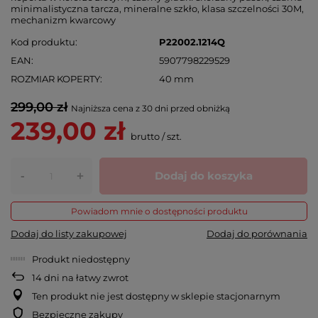
minimalistyczna tarcza, mineralne szkło, klasa szczelności 30M,
mechanizm kwarcowy
Kod produktu
P22002.1214Q
EAN
5907798229529
ROZMIAR KOPERTY
40 mm
299,00 zł
Najniższa cena z 30 dni przed obniżką
239,00 zł
brutto
/
szt.
-
Dodaj do koszyka
+
Powiadom mnie o dostępności produktu
Dodaj do listy zakupowej
Dodaj do porównania
Produkt niedostępny
14
dni na łatwy zwrot
Ten produkt nie jest dostępny w sklepie stacjonarnym
Bezpieczne zakupy