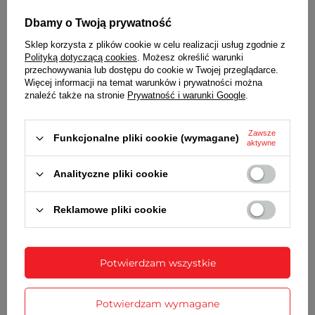
Srebrno-szara, motyw kwiatowy, wskazówki i
Dbamy o Twoją prywatność
indeksy w kolorze koperty
Sklep korzysta z plików cookie w celu realizacji usług zgodnie z
BRANSOLETA
Polityką dotyczącą cookies
. Możesz określić warunki
przechowywania lub dostępu do cookie w Twojej przeglądarce.
Wysokiej jakości stal nierdzewna w kolorze żółtego
Więcej informacji na temat warunków i prywatności można
złota
znaleźć także na stronie
Prywatność i warunki Google
.
ZAPIĘCIE
Zawsze
Motylkowe
Funkcjonalne pliki cookie (wymagane)
aktywne
BATERIA
Analityczne pliki cookie
Orientacyjny czas działania zegarka bez
konieczności wymiany baterii - 3 lata
Reklamowe pliki cookie
MECHANIZM
Kwarcowy
Potwierdzam wszystkie
ŚREDNICA KOPERTY
34 mm
Potwierdzam wymagane