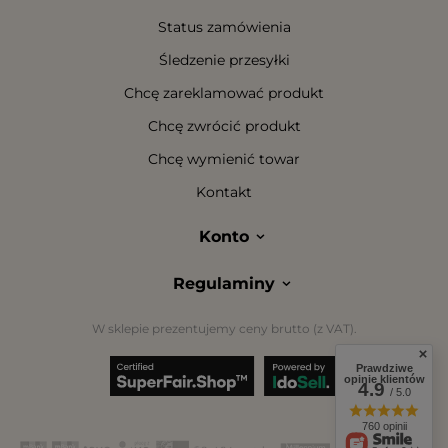
Status zamówienia
Śledzenie przesyłki
Chcę zareklamować produkt
Chcę zwrócić produkt
Chcę wymienić towar
Kontakt
Konto
Regulaminy
W sklepie prezentujemy ceny brutto (z VAT).
Prawdziwe
opinie klientów
4.9
/ 5.0
760 opinii