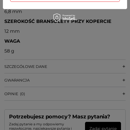
GRUBOŚĆ KOPERTY
6,8 mm
SZEROKOŚĆ BRANSOLETY PRZY KOPERCIE
12 mm
WAGA
58 g
SZCZEGÓŁOWE DANE
GWARANCJA
OPINIE
(0)
Potrzebujesz pomocy? Masz pytania?
Zadaj pytanie a my odpowiemy
Zadaj pytanie
niezwłocznie, najciekawsze pytania i