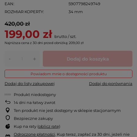
EAN
5907798249749
ROZMIAR KOPERTY
34 mm
420,00 zł
199,00 zł
brutto
/
szt.
Najniższa cena z 30 dni przed obniżką:
209,00 zł
-
Dodaj do koszyka
+
Powiadom mnie o dostępności produktu
Dodaj do listy zakupowej
Dodaj do porównania
Produkt niedostępny
14
dni na łatwy zwrot
Ten produkt nie jest dostępny w sklepie stacjonarnym
Bezpieczne zakupy
Kup na raty (
oblicz ratę
)
Odroczone płatności
. Kup teraz, zapłać za 30 dni, jeżeli nie