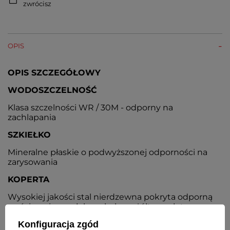
zwrócisz
OPIS
OPIS SZCZEGÓŁOWY
WODOSZCZELNOŚĆ
Klasa szczelności WR / 30M - odporny na
zachlapania
SZKIEŁKO
Mineralne płaskie o podwyższonej odporności na
zarysowania
KOPERTA
Wysokiej jakości stal nierdzewna pokryta odporną
na ścieranie powłoką w kolorze żółtego złota
Konfiguracja zgód
TARCZA