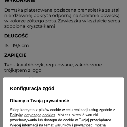
WYKONANIE
Damska platerowana pozłacana bransoletka ze stali
nierdzewnej pokryta odporną na ścieranie powłoką
w kolorze żółtego złota. Zawieszka w kształcie serca
zdobiona kryształkami
DŁUGOŚĆ
15 - 19,5 cm
ZAPIĘCIE
Typu karabińczyk, regulowane, zakończone
trójkątem z logo
SZEROKOŚĆ SERCA
Konfiguracja zgód
13 mm
WAGA
Dbamy o Twoją prywatność
6,7 g
Sklep korzysta z plików cookie w celu realizacji usług zgodnie z
Polityką dotyczącą cookies
. Możesz określić warunki
przechowywania lub dostępu do cookie w Twojej przeglądarce.
SZCZEGÓŁOWE DANE
Więcej informacji na temat warunków i prywatności można