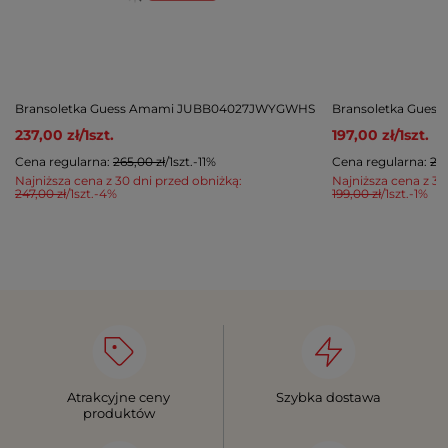
Bransoletka Guess Amami JUBB04027JWYGWHS
Bransoletka Gues
237,00 zł
/
1
szt.
197,00 zł
/
1
szt.
Cena regularna:
265,00 zł
/
1
szt.
-11%
Cena regularna:
215
Najniższa cena z 30 dni przed obniżką:
Najniższa cena z 30
247,00 zł
/
1
szt.
-4%
199,00 zł
/
1
szt.
-1%
Atrakcyjne ceny
Szybka dostawa
produktów