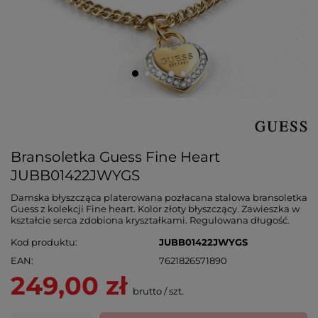
Bransoletka Guess Fine Heart
JUBB01422JWYGS
Damska błyszcząca platerowana pozłacana stalowa bransoletka
Guess z kolekcji Fine heart. Kolor złoty błyszczący. Zawieszka w
kształcie serca zdobiona kryształkami. Regulowana długość.
Kod produktu
JUBB01422JWYGS
EAN
7621826571890
249,00 zł
brutto
/
szt.