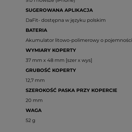
9.0 i nowsze (iPhone)
SUGEROWANA APLIKACJA
DaFit- dostępna w języku polskim
BATERIA
Akumulator litowo-polimerowy o pojemnośc
WYMIARY KOPERTY
37 mm x 48 mm [szer x wys]
GRUBOŚĆ KOPERTY
12,7 mm
SZEROKOŚĆ PASKA PRZY KOPERCIE
20 mm
WAGA
52 g