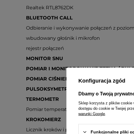
Realtek RTL8762DK
BLUETOOTH CALL
Odbieranie i wykonywanie połączeń z pozio
wbudowany głośnik i mikrofon
rejestr połączeń
MONITOR SNU
POMIAR I MONITOROWANIE TĘTNA / PUL
POMIAR CIŚNIENIA KRWI
Konfiguracja zgód
PULSOKSYMETR, SpO2, SATURACJA - POZ
Dbamy o Twoją prywatn
TERMOMETR
Sklep korzysta z plików cookie 
dostępu do cookie w Twojej prz
Pomiar temperatury ciała
warunki Google
.
KROKOMIERZ
Licznik kroków i przebyty dystans
Funkcjonalne pliki 