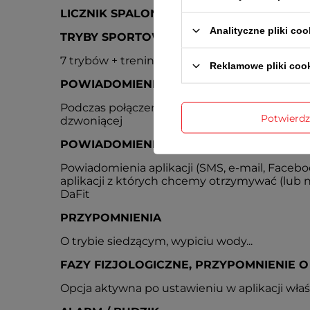
LICZNIK SPALONYCH KALORII
Analityczne pliki coo
TRYBY SPORTOWE / TRENINGOWE
7 trybów + trening oddechu
Reklamowe pliki coo
POWIADOMIENIA O POŁĄCZENIACH PRZ
Podczas połączenia przychodzącego zegarek w
Potwierd
dzwoniącej
POWIADOMIENIA PUSH
Powiadomienia aplikacji (SMS, e-mail, Facebook
aplikacji z których chcemy otrzymywać (lub n
DaFit
PRZYPOMNIENIA
O trybie siedzącym, wypiciu wody...
FAZY FIZJOLOGICZNE, PRZYPOMNIENIE O
Opcja aktywna po ustawieniu w aplikacji właś