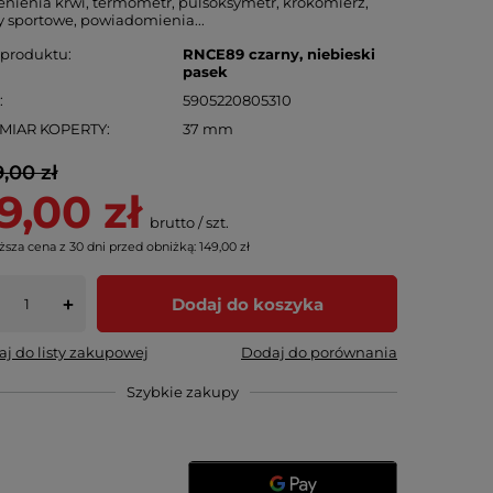
enienia krwi, termometr, pulsoksymetr, krokomierz,
y sportowe, powiadomienia...
 produktu
RNCE89 czarny, niebieski
pasek
N
5905220805310
MIAR KOPERTY
37 mm
,00 zł
9,00 zł
brutto
/
szt.
ższa cena z 30 dni przed obniżką:
149,00 zł
Dodaj do koszyka
+
j do listy zakupowej
Dodaj do porównania
Szybkie zakupy