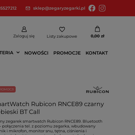
5527212
sklep@zegaryzegarki.pl
Zaloguj się
0,00 zł
Listy zakupowe
TERIA
NOWOŚCI
PROMOCJE
KONTAKT
ROMOCJI
artWatch Rubicon RNCE89 czarny
bieski BT Call
ny zegarek smartwatch Rubicon RNCE89. Bluetooth
 - połączenia tel. z poziomu zegarka, wbudowany
nik i mikrofon, monitor snu, tętna, ciśnienia i