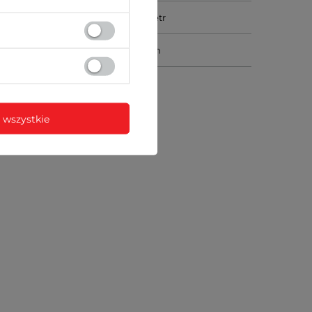
JNIKI
termometr
UNIKACJA
bluetooth
PER / TIMER
timer
 wszystkie