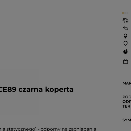
MA
89 czarna koperta
POD
ODP
TER
SY
enia statycznego) - odporny na zachlapania