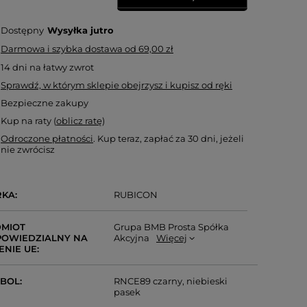
Dostępny
Wysyłka
jutro
Darmowa i szybka dostawa
od
69,00 zł
14
dni na łatwy zwrot
Sprawdź, w którym sklepie obejrzysz i kupisz od ręki
Bezpieczne zakupy
Kup na raty (
oblicz ratę
)
Odroczone płatności
. Kup teraz, zapłać za 30 dni, jeżeli
nie zwrócisz
RKA
RUBICON
MIOT
Grupa BMB Prosta Spółka
OWIEDZIALNY NA
Akcyjna
Więcej
ENIE UE
MBOL
RNCE89 czarny, niebieski
pasek