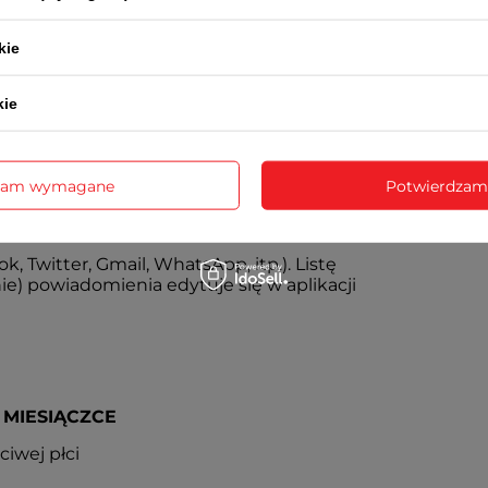
CZU
kie
KOM
kie
STO
YCHODZĄCYCH
ibruje i wyświetla informacje o osobie
zam wymagane
Potwierdzam
, Twitter, Gmail, WhatsApp, itp.). Listę
ie) powiadomienia edytuje się w aplikacji
 MIESIĄCZCE
ciwej płci