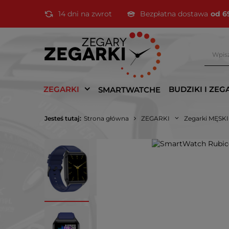
14 dni na zwrot
Bezpłatna dostawa
od 6
ZEGARKI
BUDZIKI I ZEG
SMARTWATCHE
Jesteś tutaj:
Strona główna
ZEGARKI
Zegarki MĘSK