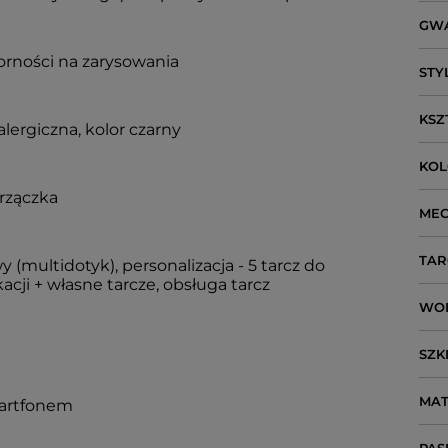
GW
orności na zarysowania
STY
KSZ
ergiczna, kolor czarny
KO
rzączka
ME
TAR
y (multidotyk), personalizacja - 5 tarcz do
ji + własne tarcze, obsługa tarcz
WO
SZK
MAT
artfonem