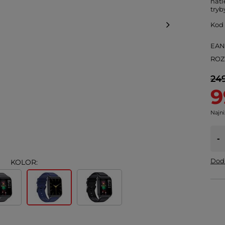
natl
tryb
Kod
EA
ROZ
249
9
Najni
-
Doda
KOLOR: