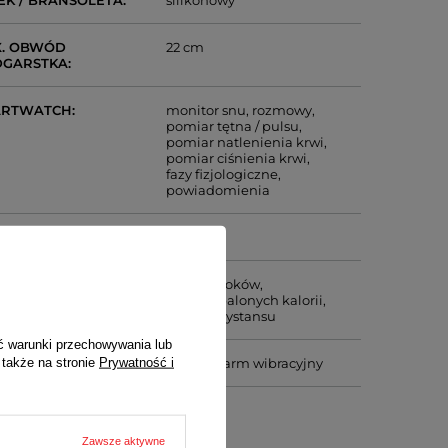
EK / BRANSOLETA
silikonowy
. OBWÓD
22 cm
DGARSTKA
ARTWATCH
monitor snu
rozmowy
pomiar tętna / pulsu
pomiar natlenienia krwi
pomiar ciśnienia krwi
fazy fizjologiczne
powiadomienia
TEM OPERACYJNY
inny
KOMIERZ
licznik kroków
licznik spalonych kalorii
pomiar dystansu
ć warunki przechowywania lub
 także na stronie
Prywatność i
ARMY
alarm
alarm wibracyjny
JEMNOŚĆ
210
MULATORA (MAH)
Zawsze aktywne