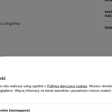
PAS
MAX
NA
mu zegarka
SM
SU
SYS
KRO
IOM NATLENIENIA KRWI
ość
w celu realizacji usług zgodnie z
Polityką dotyczącą cookies
. Możesz określi
eglądarce. Więcej informacji na temat warunków i prywatności można znaleźć
AL
PO
AKU
cookie (wymagane)