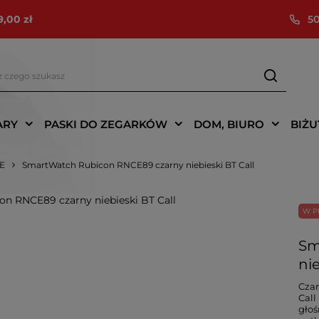
9,00 zł
50
ARY
PASKI DO ZEGARKÓW
DOM, BIURO
BIŻU
IE
SmartWatch Rubicon RNCE89 czarny niebieski BT Call
W P
Sm
nie
Czar
Call
głoś