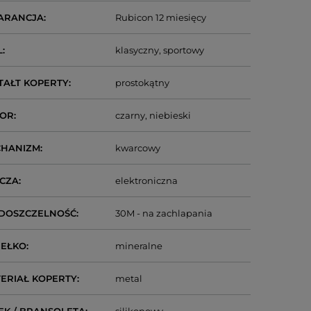
ARANCJA
Rubicon 12 miesięcy
L
klasyczny
sportowy
TAŁT KOPERTY
prostokątny
LOR
czarny
niebieski
CHANIZM
kwarcowy
CZA
elektroniczna
DOSZCZELNOŚĆ
30M - na zachlapania
IEŁKO
mineralne
ERIAŁ KOPERTY
metal