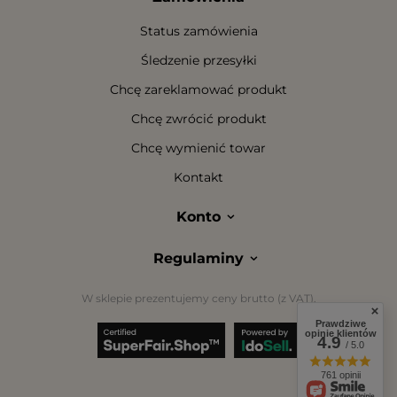
Status zamówienia
Śledzenie przesyłki
Chcę zareklamować produkt
Chcę zwrócić produkt
Chcę wymienić towar
Kontakt
Konto
Regulaminy
W sklepie prezentujemy ceny brutto (z VAT).
Prawdziwe
opinie klientów
4.9
/ 5.0
761 opinii