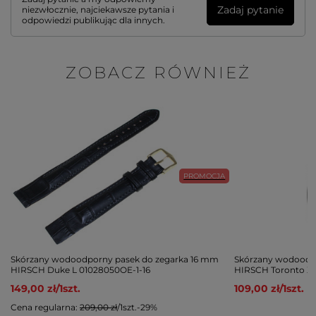
Zadaj pytanie
niezwłocznie, najciekawsze pytania i
odpowiedzi publikując dla innych.
ZOBACZ RÓWNIEŻ
PROMOCJA
Skórzany wodoodporny pasek do zegarka 16 mm
Skórzany wodoodp
HIRSCH Duke L 01028050OE-1-16
HIRSCH Toronto XL
149,00 zł
/
1
szt.
109,00 zł
/
1
szt.
Cena regularna:
209,00 zł
/
1
szt.
-29%