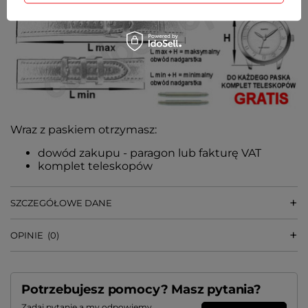
Wraz z paskiem otrzymasz:
dowód zakupu - paragon lub fakturę VAT
komplet teleskopów
SZCZEGÓŁOWE DANE
OPINIE
(0)
Potrzebujesz pomocy? Masz pytania?
Zadaj pytanie a my odpowiemy