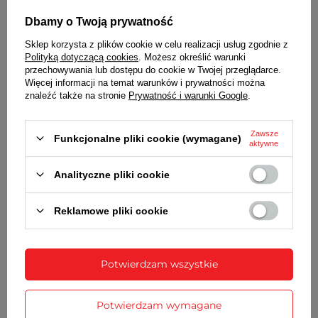
szerokość paska
18 mm
przy klamerce (B)
Dbamy o Twoją prywatność
długość części z
8 cm
klamerką (C)
Sklep korzysta z plików cookie w celu realizacji usług zgodnie z
długość części z
12 cm
Polityką dotyczącą cookies
. Możesz określić warunki
przechowywania lub dostępu do cookie w Twojej przeglądarce.
dziurkami (D)
Więcej informacji na temat warunków i prywatności można
minimalna długość
13 cm
znaleźć także na stronie
Prywatność i warunki Google
.
po zapięciu (L min)
maksymalna
18 cm
długość po zapięciu
Zawsze
Funkcjonalne pliki cookie (wymagane)
(L max)
aktywne
kolor
CZARNY
Analityczne pliki cookie
przeszycie
w kolorze paska
klamerka
stalowa antyalergiczna, z logo
Reklamowe pliki cookie
Hirsch, kolor srebrny błyszczący
grubość (mierzona
2,5 mm
pośrodku paska)
Potwierdzam wszystkie
Potwierdzam wymagane