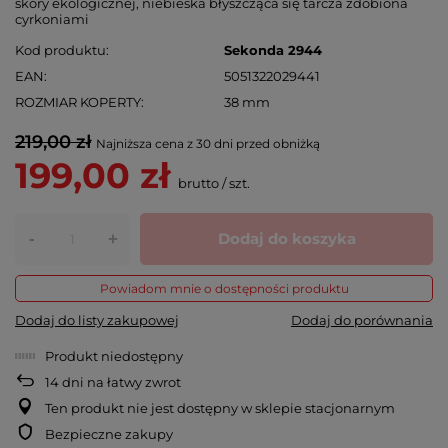
skóry ekologicznej, niebieska błyszcząca się tarcza zdobiona
cyrkoniami
Kod produktu
Sekonda 2944
EAN
5051322029441
ROZMIAR KOPERTY
38 mm
219,00 zł
Najniższa cena z 30 dni przed obniżką
199,00 zł
brutto
/
szt.
-
Dodaj do koszyka
+
Powiadom mnie o dostępności produktu
Dodaj do listy zakupowej
Dodaj do porównania
Produkt niedostępny
14
dni na łatwy zwrot
Ten produkt nie jest dostępny w sklepie stacjonarnym
Bezpieczne zakupy