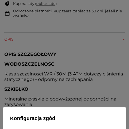
Kup na raty (
oblicz ratę
)
Odroczone płatności
. Kup teraz, zapłać za 30 dni, jeżeli nie
zwrócisz
OPIS
OPIS SZCZEGÓŁOWY
WODOSZCZELNOŚĆ
Klasa szczelności WR / 30M (3 ATM dotyczy ciśnienia
statycznego) - odporny na zachlapania
SZKIEŁKO
Mineralne płaskie o podwyższonej odporności na
zarysowania
KOPERTA
Konfiguracja zgód
Metalowa, nierdzewna, kolor srebrny, stalowy