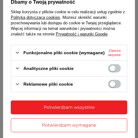
dekielek.
Dbamy o Twoją prywatność
TARCZA
Sklep korzysta z plików cookie w celu realizacji usług zgodnie z
Polityką dotyczącą cookies
. Możesz określić warunki
Kolor niebieski, zdobiona cyrkoniami
przechowywania lub dostępu do cookie w Twojej przeglądarce.
Więcej informacji na temat warunków i prywatności można
PASEK
znaleźć także na stronie
Prywatność i warunki Google
.
Skórzany, granatowy, metalowa sprzączka w kolorze
koperty
Zawsze
Funkcjonalne pliki cookie (wymagane)
aktywne
ZAPIĘCIE
Analityczne pliki cookie
Klasyczne, na sprzączkę
BATERIA
Reklamowe pliki cookie
Orientacyjny czas działania zegarka bez
konieczności wymiany baterii - 3 lata
MECHANIZM
Potwierdzam wszystkie
Kwarcowy, japoński
Potwierdzam wymagane
ŚREDNICA KOPERTY
38 mm