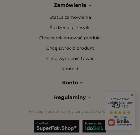
Zamówienia
Status zamówienia
Śledzenie przesyłki
Chcę zareklamować produkt
Chcę zwrócić produkt
Chcę wymienić towar
Kontakt
Konto
Regulaminy
Prawdziwe
opinie klientów
4.9
/ 5.0
W sklepie prezentujemy ceny brutto (z VAT).
761 opinii