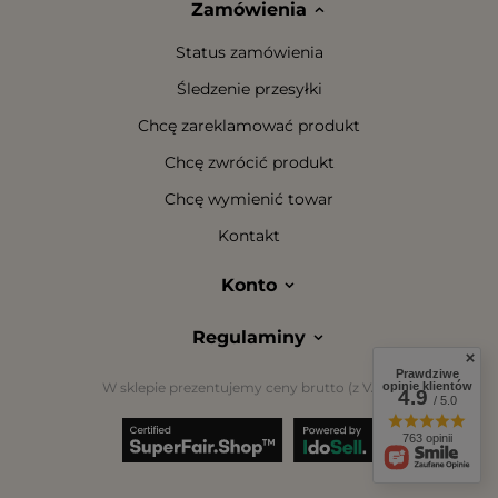
Zamówienia
Status zamówienia
Śledzenie przesyłki
Chcę zareklamować produkt
Chcę zwrócić produkt
Chcę wymienić towar
Kontakt
Konto
Regulaminy
Prawdziwe
W sklepie prezentujemy ceny brutto (z VAT).
opinie klientów
4.9
/ 5.0
763 opinii