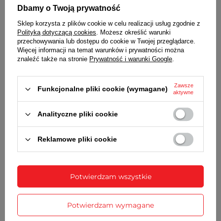
TARCZA
Dbamy o Twoją prywatność
Kolor biały, czarne czytelne wskazówki i cyfry
Sklep korzysta z plików cookie w celu realizacji usług zgodnie z
arabskie
Polityką dotyczącą cookies
. Możesz określić warunki
przechowywania lub dostępu do cookie w Twojej przeglądarce.
BRANSOLETA
Więcej informacji na temat warunków i prywatności można
znaleźć także na stronie
Prywatność i warunki Google
.
Wykonana ze stali nierdzewnej, kolor złoty,
rozciągana
Zawsze
Funkcjonalne pliki cookie (wymagane)
ZAPIĘCIE
aktywne
Brak
Analityczne pliki cookie
BATERIA
Reklamowe pliki cookie
Orientacyjny czas działania zegarka bez
konieczności wymiany baterii - 3 lata
MECHANIZM
Potwierdzam wszystkie
Kwarcowy, japoński
ŚREDNICA KOPERTY
Potwierdzam wymagane
36 mm