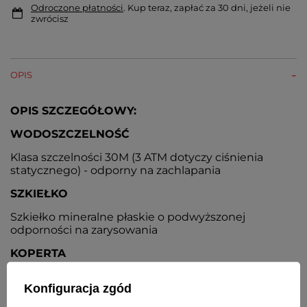
Odroczone płatności
. Kup teraz, zapłać za 30 dni, jeżeli nie
zwrócisz
OPIS
OPIS SZCZEGÓŁOWY:
WODOSZCZELNOŚĆ
Klasa szczelności 30M (3 ATM dotyczy ciśnienia
statycznego) - odporny na zachlapania
SZKIEŁKO
Szkiełko mineralne płaskie o podwyższonej
odporności na zarysowania
KOPERTA
Metalowa, nierdzewna, pokryta odporną na ścieranie
Konfiguracja zgód
powłoką w kolorze żółtego złota. Stalowy dekielek.