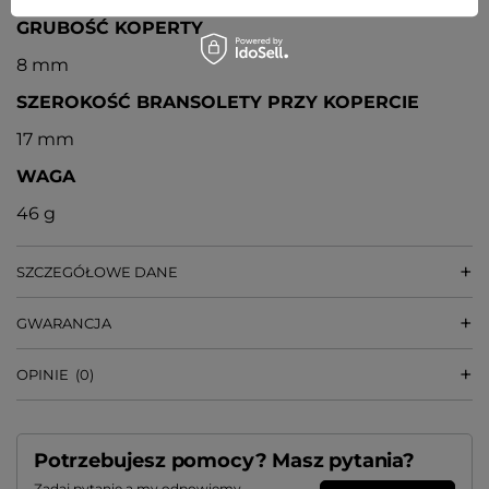
GRUBOŚĆ KOPERTY
8 mm
SZEROKOŚĆ BRANSOLETY PRZY KOPERCIE
17 mm
WAGA
46 g
SZCZEGÓŁOWE DANE
GWARANCJA
OPINIE
(0)
Potrzebujesz pomocy? Masz pytania?
Zadaj pytanie a my odpowiemy