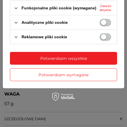
Orientacyjny czas działania zegarka bez
Zawsze
konieczności wymiany baterii - 3 lata
Funkcjonalne pliki cookie (wymagane)
aktywne
MECHANIZM
Analityczne pliki cookie
Kwarcowy, japoński
ŚREDNICA KOPERTY
Reklamowe pliki cookie
40 mm
GRUBOŚĆ KOPERTY
Potwierdzam wszystkie
11 mm
SZEROKOŚĆ PASKA PRZY KOPERCIE
Potwierdzam wymagane
20 mm
WAGA
57 g
SZCZEGÓŁOWE DANE