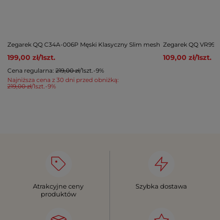
Zegarek QQ C34A-006P Męski Klasyczny Slim mesh
Zegarek QQ VR99-0
199,00 zł
/
1
szt.
109,00 zł
/
1
szt.
Cena regularna:
219,00 zł
/
1
szt.
-9%
Najniższa cena z 30 dni przed obniżką:
219,00 zł
/
1
szt.
-9%
Atrakcyjne ceny
Szybka dostawa
produktów