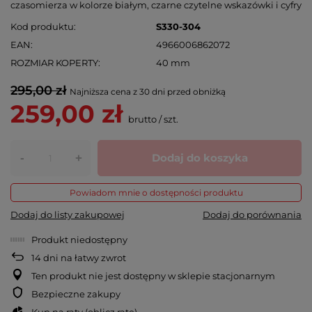
czasomierza w kolorze białym, czarne czytelne wskazówki i cyfry
Kod produktu
S330-304
EAN
4966006862072
ROZMIAR KOPERTY
40 mm
295,00 zł
Najniższa cena z 30 dni przed obniżką
259,00 zł
brutto
/
szt.
-
Dodaj do koszyka
+
Powiadom mnie o dostępności produktu
Dodaj do listy zakupowej
Dodaj do porównania
Produkt niedostępny
14
dni na łatwy zwrot
Ten produkt nie jest dostępny w sklepie stacjonarnym
Bezpieczne zakupy
Kup na raty (
oblicz ratę
)