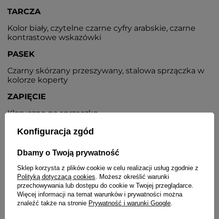
TARCZA
Kolor biały, czytelne czarne cyfry arabskie, czarne
kontrastowe wskazówki
PASEK
Czarny skórzany przeszywany, stalowa sprzączka w
kolorze koperty
ZAPIĘCIE
Klasyczne na sprzączkę
DEKIELEK
Konfiguracja zgód
Stalowy, zakręcany, zwiększający szczelność koperty
Dbamy o Twoją prywatność
zegarka
Sklep korzysta z plików cookie w celu realizacji usług zgodnie z
DATOWNIK
Polityką dotyczącą cookies
. Możesz określić warunki
przechowywania lub dostępu do cookie w Twojej przeglądarce.
Wskaźnik dnia miesiąca umieszczony na godz. 3
Więcej informacji na temat warunków i prywatności można
znaleźć także na stronie
Prywatność i warunki Google
.
BATERIA