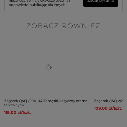
Zadaj pytanie
niezwłocznie, najciekawsze pytania i
odpowiedzi publikując dla innych.
ZOBACZ RÓWNIEŻ
Zegarek Q&Q C10A-042P męski klasyczny czarna
Zegarek Q&Q VR99-
tarcza cyfry
109,00 zł
/
1
szt.
119,00 zł
/
1
szt.