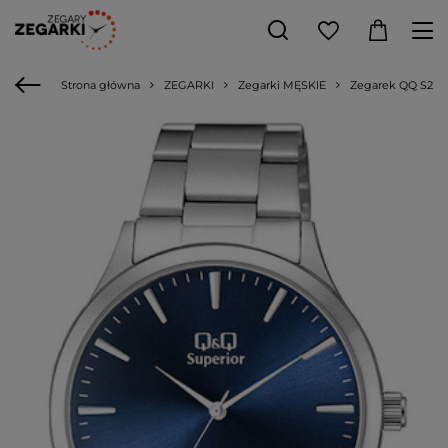
Strona główna
ZEGARKI
Zegarki MĘSKIE
Zegarek QQ S278-