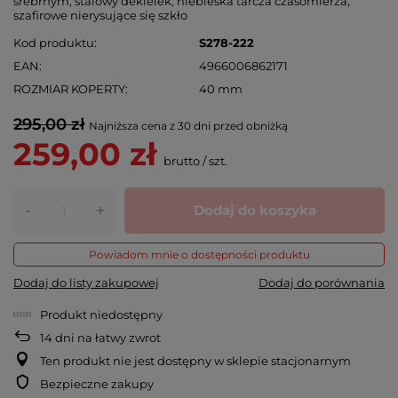
srebrnym, stalowy dekielek, niebieska tarcza czasomierza,
szafirowe nierysujące się szkło
Kod produktu
S278-222
EAN
4966006862171
ROZMIAR KOPERTY
40 mm
295,00 zł
Najniższa cena z 30 dni przed obniżką
259,00 zł
brutto
/
szt.
-
Dodaj do koszyka
+
Powiadom mnie o dostępności produktu
Dodaj do listy zakupowej
Dodaj do porównania
Produkt niedostępny
14
dni na łatwy zwrot
Ten produkt nie jest dostępny w sklepie stacjonarnym
Bezpieczne zakupy