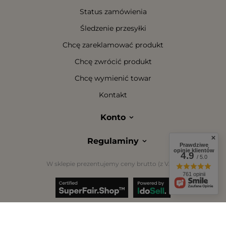
Status zamówienia
Śledzenie przesyłki
Chcę zareklamować produkt
Chcę zwrócić produkt
Chcę wymienić towar
Kontakt
Konto
Regulaminy
Prawdziwe
opinie klientów
4.9
/ 5.0
W sklepie prezentujemy ceny brutto (z VAT).
761 opinii