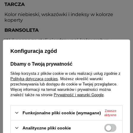
TARCZA
Kolor niebieski, wskazówki i indeksy w kolorze
koperty
BRANSOLETA
Wykonana ze stali nierdzewnej, kolor srebrny
ZAPIĘCIE
Konfiguracja zgód
Pełne, zamknięte, z możliwością regulacji
Dbamy o Twoją prywatność
BATERIA
Sklep korzysta z plików cookie w celu realizacji usług zgodnie z
Polityką dotyczącą cookies
. Możesz określić warunki
Orientacyjny czas działania zegarka bez
przechowywania lub dostępu do cookie w Twojej przeglądarce.
konieczności wymiany baterii - 3 lata
Więcej informacji na temat warunków i prywatności można
znaleźć także na stronie
Prywatność i warunki Google
.
MECHANIZM
Kwarcowy, japoński
Zawsze
Funkcjonalne pliki cookie (wymagane)
aktywne
ŚREDNICA KOPERTY
40 mm
Analityczne pliki cookie