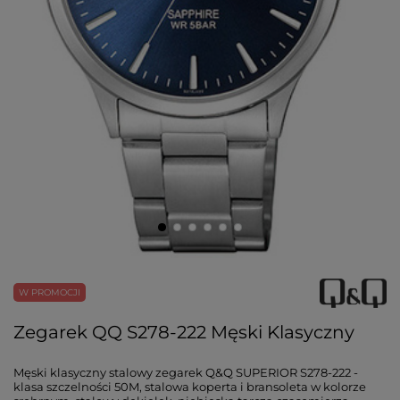
W PROMOCJI
Zegarek QQ S278-222 Męski Klasyczny
Męski klasyczny stalowy zegarek Q&Q SUPERIOR S278-222 -
klasa szczelności 50M, stalowa koperta i bransoleta w kolorze