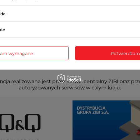
kie
kie
zam wymagane
Potwierdzam
cja realizowana jest przez serwis centralny ZIBI oraz prz
autoryzowanych serwisów w całym kraju.