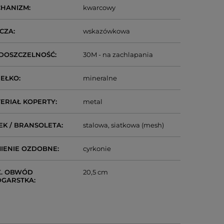
CHANIZM
kwarcowy
CZA
wskazówkowa
DOSZCZELNOŚĆ
30M - na zachlapania
IEŁKO
mineralne
ERIAŁ KOPERTY
metal
EK / BRANSOLETA
stalowa
siatkowa (mesh)
IENIE OZDOBNE
cyrkonie
. OBWÓD
20,5 cm
DGARSTKA