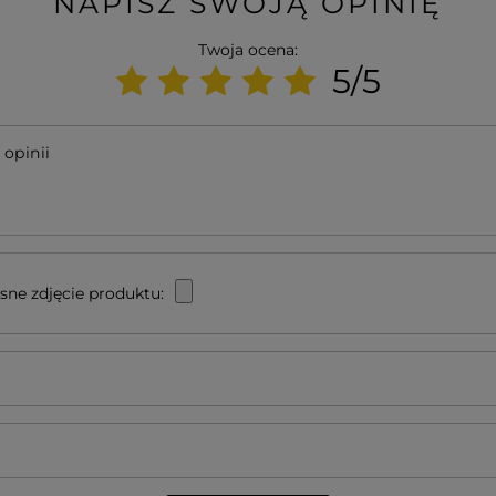
NAPISZ SWOJĄ OPINIĘ
Twoja ocena:
5/5
 opinii
sne zdjęcie produktu: