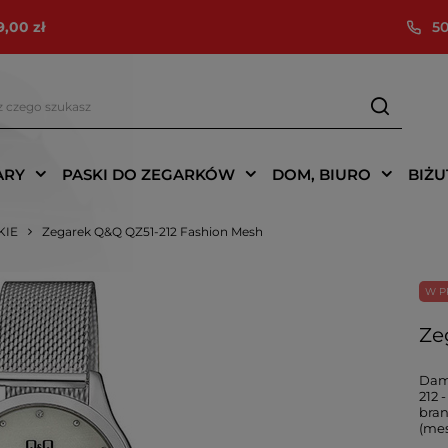
9,00 zł
50
ARY
PASKI DO ZEGARKÓW
DOM, BIURO
BIŻU
KIE
Zegarek Q&Q QZ51-212 Fashion Mesh
W P
Ze
Dams
212 
bran
(mes