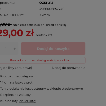
 produktu
QZ51-212
N
4966006857740
MIAR KOPERTY
33 mm
,00 zł
Najniższa cena z 30 dni przed obniżką
29,00 zł
brutto
/
szt.
Dodaj do koszyka
+
Powiadom mnie o dostępności produktu
j do listy zakupowej
Dodaj do porównania
Produkt niedostępny
14
dni na łatwy zwrot
Ten produkt nie jest dostępny w sklepie stacjonarnym
Bezpieczne zakupy
Kup na raty (
oblicz ratę
)