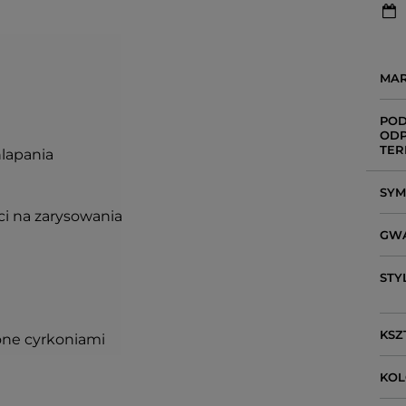
MA
POD
ODP
TER
hlapania
SY
ci na zarysowania
GW
STY
KSZ
one cyrkoniami
KO