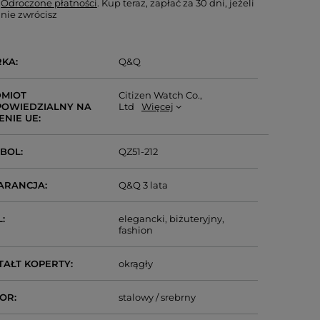
Odroczone płatności
. Kup teraz, zapłać za 30 dni, jeżeli
nie zwrócisz
RKA
Q&Q
MIOT
Citizen Watch Co.,
OWIEDZIALNY NA
Ltd
Więcej
ENIE UE
MBOL
QZ51-212
ARANCJA
Q&Q 3 lata
L
elegancki
biżuteryjny
fashion
TAŁT KOPERTY
okrągły
LOR
stalowy / srebrny