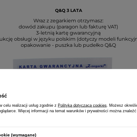
Q&Q 3 LATA
Wraz z zegarkiem otrzymasz:
dowód zakupu (paragon lub fakturę VAT)
3-letnią kartę gwarancyjną
rukcję obsługi w języku polskim (dotyczy modeli funkcyj
opakowanie - puszka lub pudełko Q&Q
ość
w celu realizacji usług zgodnie z
Polityką dotyczącą cookies
. Możesz określi
eglądarce. Więcej informacji na temat warunków i prywatności można znaleźć
cookie (wymagane)