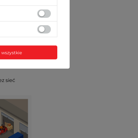
 wszystkie
ez sieć