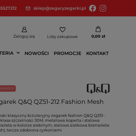
5527212
sklep@zegaryzegarki.pl
Zaloguj się
0,00 zł
Listy zakupowe
TERIA
NOWOŚCI
PROMOCJE
KONTAKT
ROMOCJI
garek Q&Q QZ51-212 Fashion Mesh
ki klasyczny biżuteryjny zegarek fashion Q&Q QZ51-
- klasa szczelności 30M, metalowa koperta i stalowa
soleta w kolorze srebrnym, stalowa siatkowa bransoleta
h), tarcza zdobiona cyrkoniami