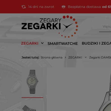
14 dni na zwrot
Bezpłatna dostawa
od 6
ZEGARKI
BUDZIKI I ZEG
SMARTWATCHE
Jesteś tutaj:
Strona główna
ZEGARKI
Zegarki DAMS