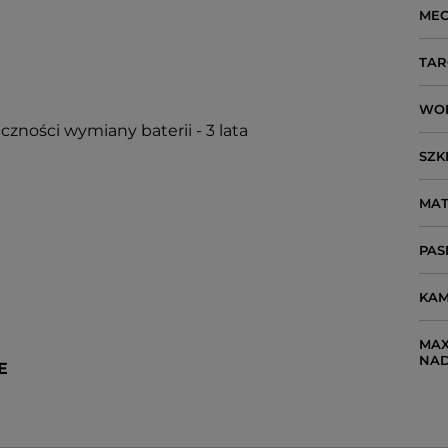
ME
TAR
WO
czności wymiany baterii - 3 lata
SZK
MAT
PAS
KAM
MAX
NA
E