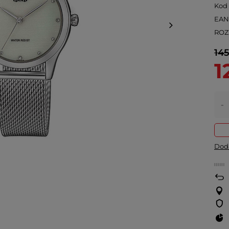
Kod
EA
ROZ
145
1
-
Doda