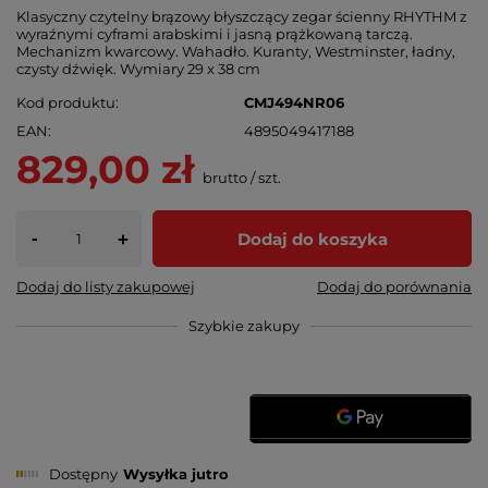
Klasyczny czytelny brązowy błyszczący zegar ścienny RHYTHM z
wyraźnymi cyframi arabskimi i jasną prążkowaną tarczą.
Mechanizm kwarcowy. Wahadło. Kuranty, Westminster, ładny,
czysty dźwięk. Wymiary 29 x 38 cm
Kod produktu
CMJ494NR06
EAN
4895049417188
829,00 zł
brutto
/
szt.
-
Dodaj do koszyka
+
Dodaj do listy zakupowej
Dodaj do porównania
Szybkie zakupy
Dostępny
Wysyłka
jutro