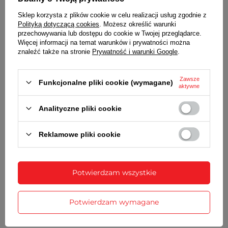
kwarcowy, skokowy, cichy
Sklep korzysta z plików cookie w celu realizacji usług zgodnie z
z wahadłem (wahadło w kolorze złotym)
Polityką dotyczącą cookies
. Możesz określić warunki
przechowywania lub dostępu do cookie w Twojej przeglądarce.
MECHANIZM KURANTU
Więcej informacji na temat warunków i prywatności można
znaleźć także na stronie
Prywatność i warunki Google
.
melodia Westminster oraz wybijanie pełnych
ilości godzin
w godzinach nocnych dźwięk jest wyłączony
Zawsze
Funkcjonalne pliki cookie (wymagane)
(pierwsze bicie jest o 6 rano, ostatnie o 22)
aktywne
PŁYNNA REGULACJA GŁOŚNOŚCI
Analityczne pliki cookie
ZASILANIE
Reklamowe pliki cookie
4 baterie typu AA (LR6) - w zestawie (1 bateria
do mechanizmu zegara, 1 do wahadła, 2 do
kurantów)
czas pracy na 1 zestawie baterii alkalicznych -
Potwierdzam wszystkie
ok. 1 rok
WYMIARY
Potwierdzam wymagane
29 cm x 38 cm [szer x wys]
grubość - 6 cm