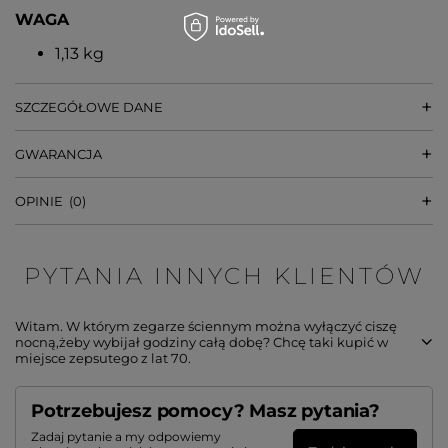
WAGA
1,13 kg
SZCZEGÓŁOWE DANE
GWARANCJA
OPINIE
(0)
PYTANIA INNYCH KLIENTÓW
Witam. W którym zegarze ściennym można wyłączyć ciszę
nocną,żeby wybijał godziny całą dobę? Chcę taki kupić w
miejsce zepsutego z lat 70.
Potrzebujesz pomocy? Masz pytania?
Zadaj pytanie a my odpowiemy