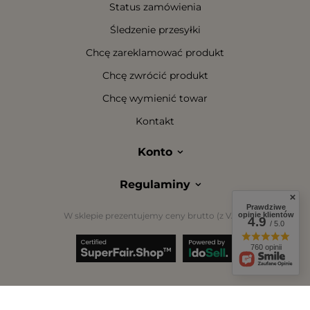
Status zamówienia
Śledzenie przesyłki
Chcę zareklamować produkt
Chcę zwrócić produkt
Chcę wymienić towar
Kontakt
Konto
Regulaminy
Prawdziwe
W sklepie prezentujemy ceny brutto (z VAT).
opinie klientów
4.9
/ 5.0
760 opinii