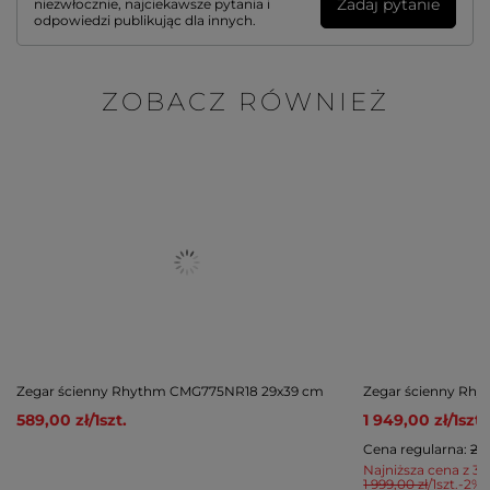
Zadaj pytanie
niezwłocznie, najciekawsze pytania i
odpowiedzi publikując dla innych.
ZOBACZ RÓWNIEŻ
Zegar ścienny Rhythm CMG775NR18 29x39 cm
Zegar ścienny Rh
589,00 zł
/
1
szt.
1 949,00 zł
/
1
szt.
Cena regularna:
2 3
Najniższa cena z 30
1 999,00 zł
/
1
szt.
-2%