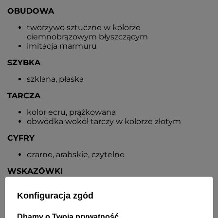
OBUDOWA
tworzywo sztuczne w kolorze
ciemnobrązowym błyszczącym
imitacja marmuru
SZYBKA
szklana, płaska
TARCZA
kolor ecru, prążkowana
obwódka wokół tarczy w kolorze złotym
CYFRY
czarne, arabskie, czytelne
WSKAZÓWKI
aluminiowe, ozdobne, ażurowe, czarne
Konfiguracja zgód
wskazówka sekundnika w kolorze złotym
MECHANIZM
Dbamy o Twoją prywatność