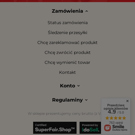
Zamówienia
Status zamówienia
Śledzenie przesyłki
Chcę zareklamować produkt
Chcę zwrócić produkt
Chcę wymienić towar
Kontakt
Konto
Regulaminy
Prawdziwe
opinie klientów
4.9
/ 5.0
W sklepie prezentujemy ceny brutto (z VAT).
763 opinii