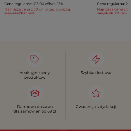
Cena regularna:
415,00 zł
/
1
szt.
-15%
Cena regularna:
265
Najniższa cena z 30 dni przed obniżką:
Najniższa cena z 30
369,00 zł
/
1
szt.
-4%
247,00 zł
/
1
szt.
-4%
Atrakcyjne ceny
Szybka dostawa
produktów
Darmowa dostawa
Gwarancja satysfakcji
dla zamówień od 69 zł