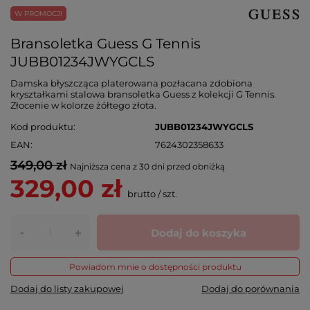
W PROMOCJI
Bransoletka Guess G Tennis
JUBB01234JWYGCLS
Damska błyszcząca platerowana pozłacana zdobiona
kryształkami stalowa bransoletka Guess z kolekcji G Tennis.
Złocenie w kolorze żółtego złota.
Kod produktu
JUBB01234JWYGCLS
EAN
7624302358633
349,00 zł
Najniższa cena z 30 dni przed obniżką
329,00 zł
brutto
/
szt.
-
Dodaj do koszyka
+
Powiadom mnie o dostępności produktu
Dodaj do listy zakupowej
Dodaj do porównania