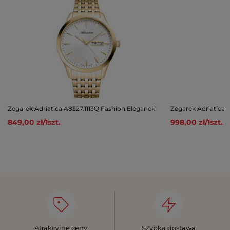
Zegarek Adriatica A8327.1113Q Fashion Elegancki
Zegarek Adriatica 
849,00 zł
/
1
szt.
998,00 zł
/
1
szt.
Atrakcyjne ceny
Szybka dostawa