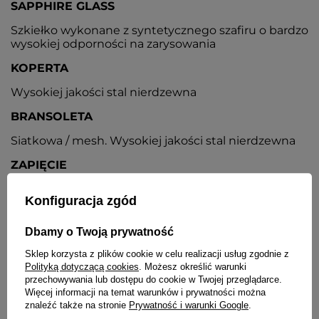
SAPPHIRE GLASS
Szkiełko wykonane z syntetycznego szafiru o bardzo
wysokiej odporności na zarysowania
KOPERTA
Wysokiej jakości stal nierdzewna
BRANSOLETA
Siatkowa / mesh. Wysokiej jakości stal nierdzewna
ZAPIĘCIE
Z możliwością regulacji
Konfiguracja zgód
DATOWNIK
Dbamy o Twoją prywatność
Wskaźnik daty oraz dnia tygodnia
Sklep korzysta z plików cookie w celu realizacji usług zgodnie z
BATERIA
Polityką dotyczącą cookies
. Możesz określić warunki
przechowywania lub dostępu do cookie w Twojej przeglądarce.
Orientacyjny czas działania zegarka bez
Więcej informacji na temat warunków i prywatności można
konieczności wymiany baterii - 5 lat
znaleźć także na stronie
Prywatność i warunki Google
.