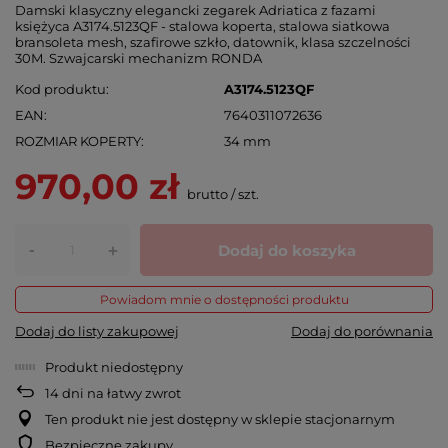
Damski klasyczny elegancki zegarek Adriatica z fazami
księżyca A3174.5123QF - stalowa koperta, stalowa siatkowa
bransoleta mesh, szafirowe szkło, datownik, klasa szczelności
30M. Szwajcarski mechanizm RONDA
Kod produktu
A3174.5123QF
EAN
7640311072636
ROZMIAR KOPERTY
34 mm
970,00 zł
brutto
/
szt.
-
Dodaj do koszyka
+
Powiadom mnie o dostępności produktu
Dodaj do listy zakupowej
Dodaj do porównania
Produkt niedostępny
14
dni na łatwy zwrot
Ten produkt nie jest dostępny w sklepie stacjonarnym
Bezpieczne zakupy