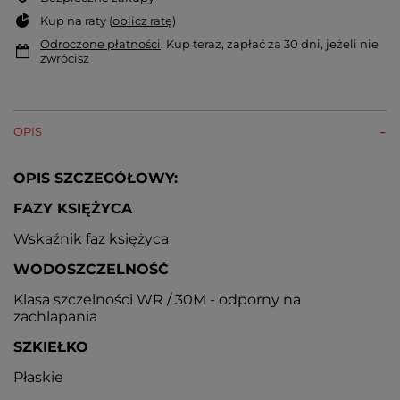
Kup na raty (
oblicz ratę
)
Odroczone płatności
. Kup teraz, zapłać za 30 dni, jeżeli nie
zwrócisz
OPIS
OPIS SZCZEGÓŁOWY:
FAZY KSIĘŻYCA
Wskaźnik faz księżyca
WODOSZCZELNOŚĆ
Klasa szczelności WR / 30M - odporny na
zachlapania
SZKIEŁKO
Płaskie