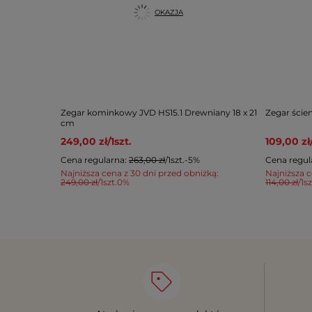
OKAZJA
Zegar kominkowy JVD HS15.1 Drewniany 18 x 21
Zegar ście
cm
249,00 zł
/
1
szt.
109,00 zł
Cena regularna:
263,00 zł
/
1
szt.
-5%
Cena regul
Najniższa cena z 30 dni przed obniżką:
Najniższa c
249,00 zł
/
1
szt.
0%
114,00 zł
/
1
sz