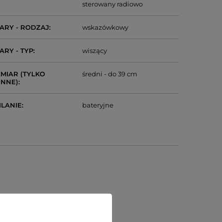
sterowany radiowo
ARY - RODZAJ
wskazówkowy
ARY - TYP
wiszący
MIAR (TYLKO
średni - do 39 cm
ENNE)
ILANIE
bateryjne
)