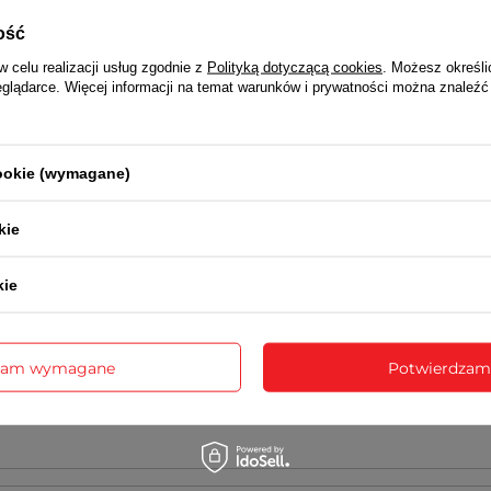
alizowana jest przez serwis centralny firmy JVD lub za pośredn
ość
NAPISZ SWOJĄ OPINIĘ
w celu realizacji usług zgodnie z
Polityką dotyczącą cookies
. Możesz określi
eglądarce. Więcej informacji na temat warunków i prywatności można znaleźć
Twoja ocena:
5/5
cookie (wymagane)
 opinii
kie
kie
sne zdjęcie produktu:
zam wymagane
Potwierdzam