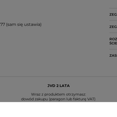
ZEG
77 (sam się ustawia)
ZEG
ROZ
ŚCI
ZAS
JVD 2 LATA
Wraz z produktem otrzymasz:
dowód zakupu (paragon lub fakturę VAT)
2-letnią kartę gwarancyjną
instrukcję obsługi w języku polskim (dotyczy modeli funkcyjnych