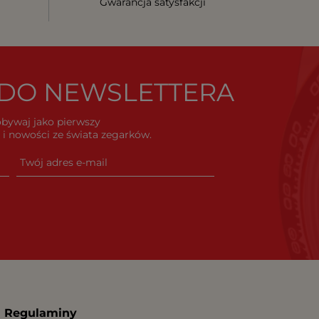
Gwarancja satysfakcji
Ę DO NEWSLETTERA
dobywaj jako pierwszy
i nowości ze świata zegarków.
Regulaminy