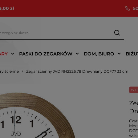
9,00 zł
50
ARY
PASKI DO ZEGARKÓW
DOM, BIURO
BIŻU
ry ścienne
Zegar ścienny JVD RH2226.78 Drewniany DCF77 33 cm
W P
Ze
Dr
Czyt
Mech
DCF7
wska