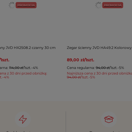
PROMOCJA
PROMOCJA
nny JVD HX2508.2 czarny 30 cm
Zegar ścienny JVD HA49.2 Kolorowy,
/
1
szt.
89,00 zł
/
1
szt.
arna:
114,00 zł
/
1
szt.
-4%
Cena regularna:
94,00 zł
/
1
szt.
-5%
ena z 30 dni przed obniżką:
Najniższa cena z 30 dni przed obniżk
t.
-4%
94,00 zł
/
1
szt.
-5%