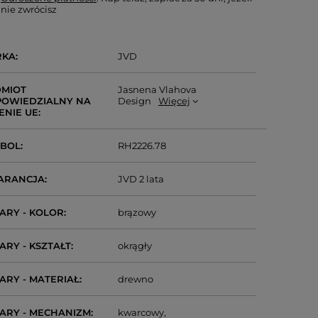
nie zwrócisz
RKA
JVD
MIOT
Jasnena Vlahova
OWIEDZIALNY NA
Design
Więcej
ENIE UE
MBOL
RH2226.78
ARANCJA
JVD 2 lata
ARY - KOLOR
brązowy
ARY - KSZTAŁT
okrągły
ARY - MATERIAŁ
drewno
ARY - MECHANIZM
kwarcowy