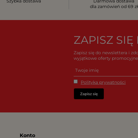
Szybka dostawa
Darmowa dostawa
dla zamówień od 69 zł
ZAPISZ SI
Zapisz się do newslettera i z
wyjątkowe oferty promocyjne 
Polityka prywatności
Zapisz się
Konto