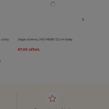
 cichy
Zegar ścienny JVD H608.1 22 cm biały
Zegar ścienn
269,00 zł
/
1
67,00 zł
/
1
szt.
Cena regular
Najniższa cen
299,00 zł
/
1
szt.
ą: