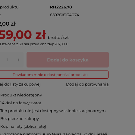
 produktu
RH2226.78
N
8592818134074
,00 zł
59,00 zł
brutto
/
szt.
ższa cena z 30 dni przed obniżką:
267,00 zł
Dodaj do koszyka
+
Powiadom mnie o dostępności produktu
j do listy zakupowej
Dodaj do porównania
Produkt niedostępny
14
dni na łatwy zwrot
Ten produkt nie jest dostępny w sklepie stacjonarnym
Bezpieczne zakupy
Kup na raty (
oblicz ratę
)
Odroczone płatności
. Kup teraz, zapłać za 30 dni, jeżeli