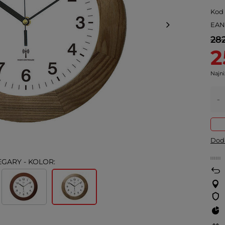
Kod
EA
282
2
Najni
-
Doda
EGARY - KOLOR: