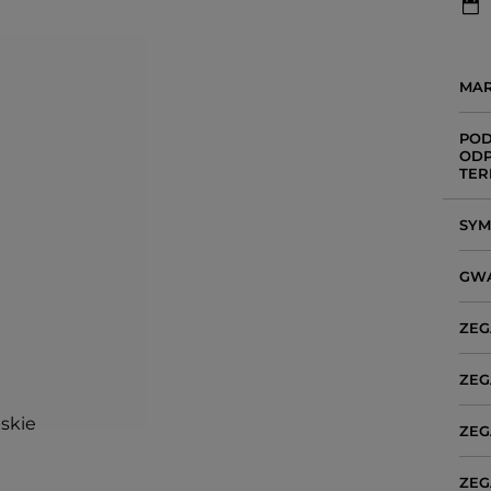
MA
POD
ODP
TER
SY
GW
ZEG
ZEG
bskie
ZEG
ZEG