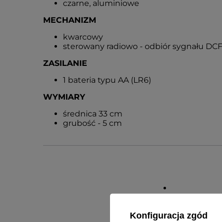
czarne, aluminiowe
MECHANIZM
kwarcowy
sterowany radiowo - odbiór sygnału DCF
ZASILANIE
1 bateria typu AA (LR6)
WYMIARY
średnica 33 cm
grubość - 5 cm
Konfiguracja zgód