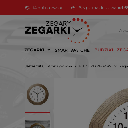
14 dni na zwrot
Bezpłatna dostawa
od 6
ZEGARKI
BUDZIKI I ZEG
SMARTWATCHE
Jesteś tutaj:
Strona główna
BUDZIKI i ZEGARY
Zega