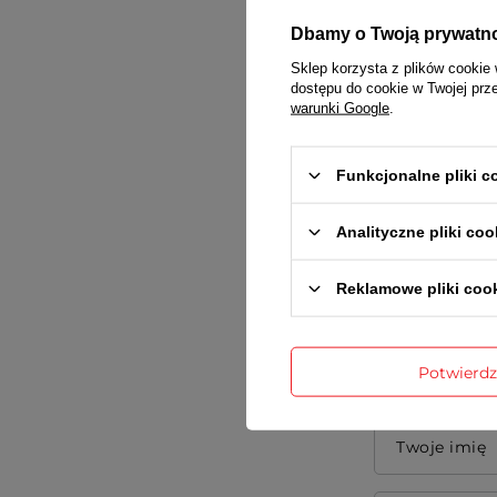
Gwarancja re
Dbamy o Twoją prywatn
Sklep korzysta z plików cookie 
dostępu do cookie w Twojej prz
warunki Google
.
Funkcjonalne pliki 
Treść twojej
Analityczne pliki coo
Reklamowe pliki coo
Dodaj wła
Potwierd
Twoje imię