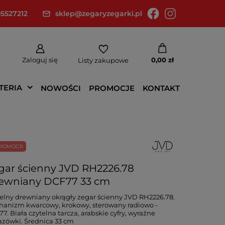
5527212
sklep@zegaryzegarki.pl
Zaloguj się
0,00 zł
Listy zakupowe
TERIA
NOWOŚCI
PROMOCJE
KONTAKT
ROMOCJI
gar ścienny JVD RH2226.78
ewniany DCF77 33 cm
elny drewniany okrągły zegar ścienny JVD RH2226.78.
anizm kwarcowy, krokowy, sterowany radiowo -
7. Biała czytelna tarcza, arabskie cyfry, wyraźne
zówki. Średnica 33 cm