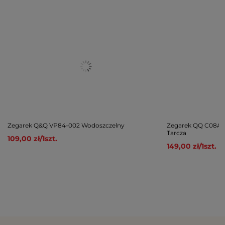
Zegarek Q&Q VP84-002 Wodoszczelny
Zegarek QQ C08A-0
Tarcza
109,00 zł
/
1
szt.
149,00 zł
/
1
szt.