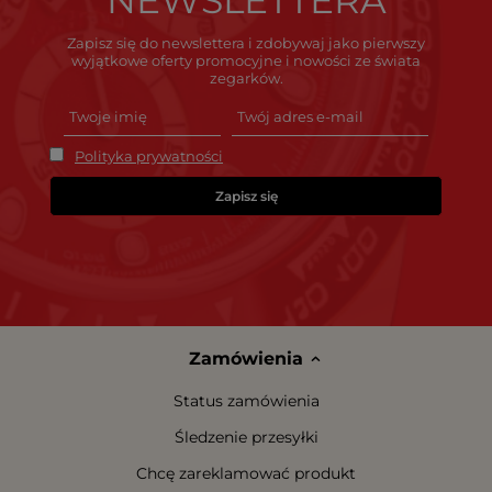
NEWSLETTERA
Zapisz się do newslettera i zdobywaj jako pierwszy
wyjątkowe oferty promocyjne i nowości ze świata
zegarków.
Polityka prywatności
Zapisz się
Zamówienia
Status zamówienia
Śledzenie przesyłki
Chcę zareklamować produkt