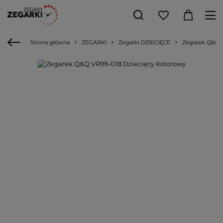
Strona główna
ZEGARKI
Zegarki DZIECIĘCE
Zegarek Q&Q V