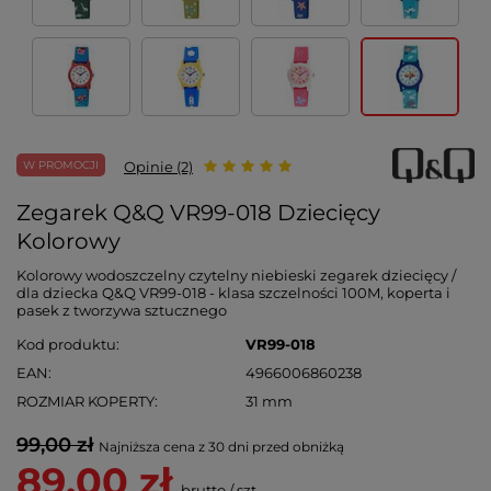
W PROMOCJI
Opinie (2)
Zegarek Q&Q VR99-018 Dziecięcy
Kolorowy
Kolorowy wodoszczelny czytelny niebieski zegarek dziecięcy /
dla dziecka Q&Q VR99-018 - klasa szczelności 100M, koperta i
pasek z tworzywa sztucznego
Kod produktu
VR99-018
EAN
4966006860238
ROZMIAR KOPERTY
31 mm
99,00 zł
Najniższa cena z 30 dni przed obniżką
89,00 zł
brutto
/
szt.