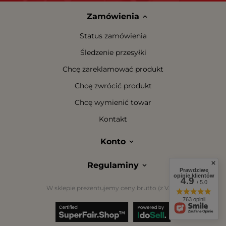
Zamówienia
Status zamówienia
Śledzenie przesyłki
Chcę zareklamować produkt
Chcę zwrócić produkt
Chcę wymienić towar
Kontakt
Konto
Regulaminy
Prawdziwe
opinie klientów
4.9
/ 5.0
W sklepie prezentujemy ceny brutto (z VAT).
763 opinii