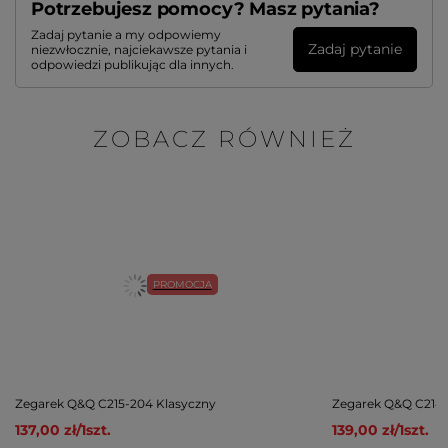
Potrzebujesz pomocy? Masz pytania?
Zadaj pytanie a my odpowiemy
Zadaj pytanie
niezwłocznie, najciekawsze pytania i
odpowiedzi publikując dla innych.
ZOBACZ RÓWNIEŻ
PROMOCJA
Zegarek Q&Q C215-204 Klasyczny
Zegarek Q&Q C214-
137,00 zł
/
1
szt.
139,00 zł
/
1
szt.