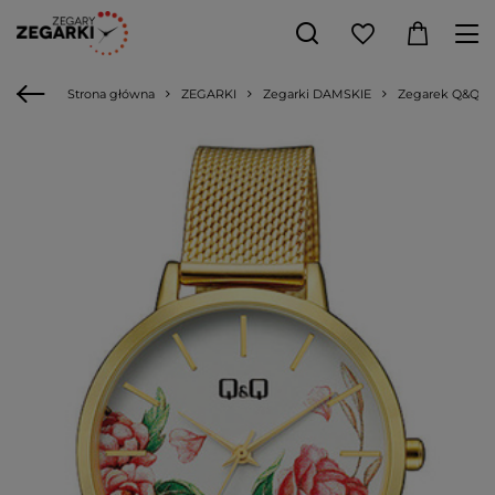
Strona główna
ZEGARKI
Zegarki DAMSKIE
Zegarek Q&Q QZ