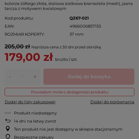
kolorze żółtego złota, stalowa siatkowa bransoleta (mesh), jasna
tarcza z motywem kwiatowym
Kod produktu
QZ67-021
EAN
4966006857153
ROZMIAR KOPERTY
37 mm
205,00 zł
Najniższa cena z 30 dni przed obniżką
179,00 zł
brutto
/
szt.
-
Dodaj do koszyka
+
Powiadom mnie o dostępności produktu
Dodaj do listy zakupowej
Dodaj do porównania
Produkt niedostępny
14
dni na łatwy zwrot
Ten produkt nie jest dostępny w sklepie stacjonarnym
Bezpieczne zakupy