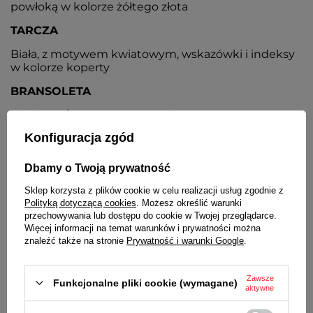
powłoką w kolorze żółtego złota
TARCZA
Biała, z motywem kwiatowym, wskazówki i indeksy
w kolorze koperty
BRANSOLETA
Siatkowa / mesh, stalowa, pokryta odporną na
ścieranie powłoką w kolorze żółtego złota
Konfiguracja zgód
ZAPIĘCIE
Dbamy o Twoją prywatność
Z możliwością regulacji
Sklep korzysta z plików cookie w celu realizacji usług zgodnie z
BATERIA
Polityką dotyczącą cookies
. Możesz określić warunki
przechowywania lub dostępu do cookie w Twojej przeglądarce.
Orientacyjny czas działania zegarka bez
Więcej informacji na temat warunków i prywatności można
konieczności wymiany baterii - 3 lata
znaleźć także na stronie
Prywatność i warunki Google
.
MECHANIZM
Zawsze
Funkcjonalne pliki cookie (wymagane)
Kwarcowy, japoński
aktywne
ŚREDNICA KOPERTY