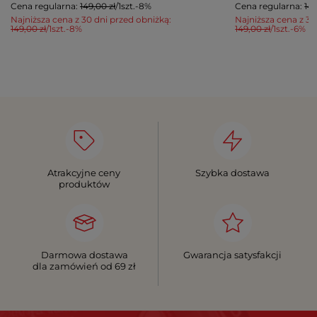
Cena regularna:
149,00 zł
/
1
szt.
-8%
Cena regularna:
149
Najniższa cena z 30 dni przed obniżką:
Najniższa cena z 30
149,00 zł
/
1
szt.
-8%
149,00 zł
/
1
szt.
-6%
Atrakcyjne ceny
Szybka dostawa
produktów
Darmowa dostawa
Gwarancja satysfakcji
dla zamówień od 69 zł