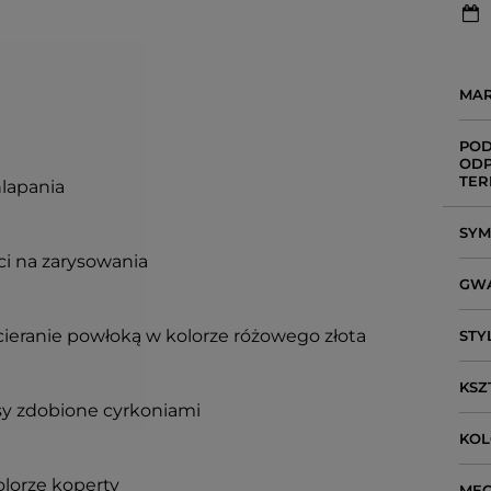
MA
POD
ODP
TER
hlapania
SY
ci na zarysowania
GW
ieranie powłoką w kolorze różowego złota
STY
KSZ
sy zdobione cyrkoniami
KO
olorze koperty
ME