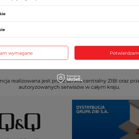
kie
kie
zam wymagane
Potwierdzam
cja realizowana jest przez serwis centralny ZIBI oraz prz
autoryzowanych serwisów w całym kraju.