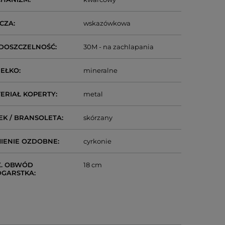
CZA
wskazówkowa
DOSZCZELNOŚĆ
30M - na zachlapania
IEŁKO
mineralne
ERIAŁ KOPERTY
metal
EK / BRANSOLETA
skórzany
IENIE OZDOBNE
cyrkonie
. OBWÓD
18 cm
DGARSTKA