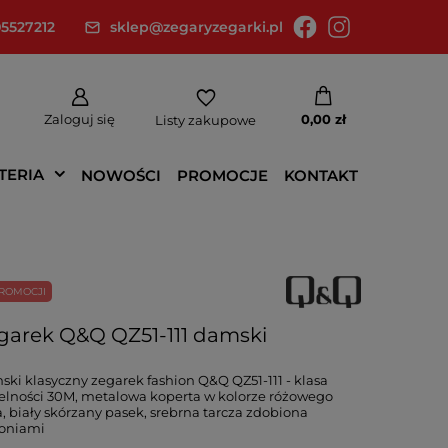
5527212
sklep@zegaryzegarki.pl
Zaloguj się
0,00 zł
Listy zakupowe
TERIA
NOWOŚCI
PROMOCJE
KONTAKT
ROMOCJI
garek Q&Q QZ51-111 damski
ki klasyczny zegarek fashion Q&Q QZ51-111 - klasa
elności 30M, metalowa koperta w kolorze różowego
a, biały skórzany pasek, srebrna tarcza zdobiona
koniami