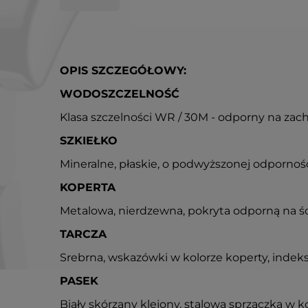
OPIS SZCZEGÓŁOWY:
WODOSZCZELNOŚĆ
Klasa szczelności WR / 30M - odporny na zac
SZKIEŁKO
Mineralne, płaskie, o podwyższonej odpornoś
KOPERTA
Metalowa, nierdzewna, pokryta odporną na śc
TARCZA
Srebrna, wskazówki w kolorze koperty, indek
PASEK
Biały skórzany klejony, stalowa sprzączka w k