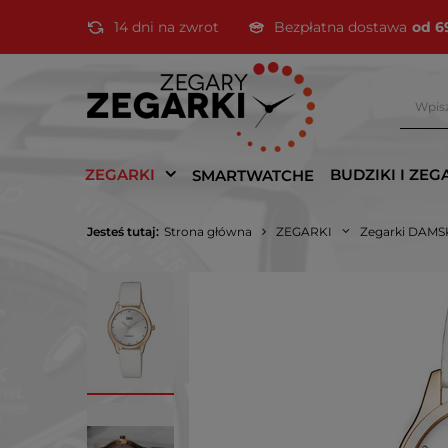
14 dni na zwrot
Bezpłatna dostawa
od 6
ZEGARKI
BUDZIKI I ZEG
SMARTWATCHE
Jesteś tutaj:
Strona główna
ZEGARKI
Zegarki DAMS