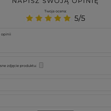
NAPISZ SWOJĄ OPINIĘ
Twoja ocena:
5/5
 opinii
sne zdjęcie produktu: