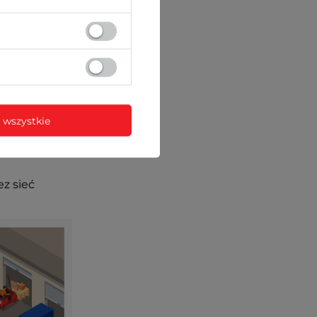
 wszystkie
ez sieć