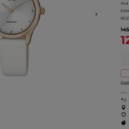
Kod
EA
ROZ
145
1
-
Doda