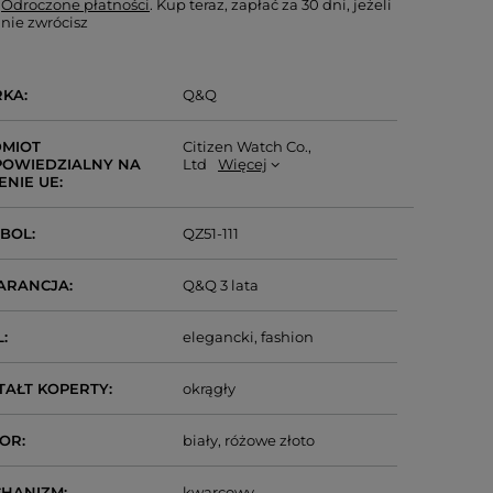
Odroczone płatności
. Kup teraz, zapłać za 30 dni, jeżeli
nie zwrócisz
RKA
Q&Q
MIOT
Citizen Watch Co.,
OWIEDZIALNY NA
Ltd
Więcej
ENIE UE
MBOL
QZ51-111
ARANCJA
Q&Q 3 lata
L
elegancki
fashion
TAŁT KOPERTY
okrągły
LOR
biały
różowe złoto
CHANIZM
kwarcowy