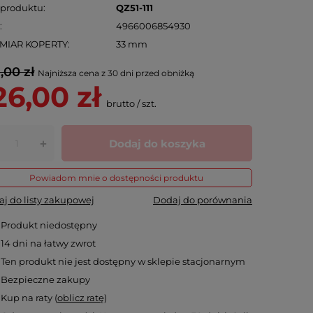
 produktu
QZ51-111
N
4966006854930
MIAR KOPERTY
33 mm
,00 zł
Najniższa cena z 30 dni przed obniżką
26,00 zł
brutto
/
szt.
Dodaj do koszyka
+
Powiadom mnie o dostępności produktu
j do listy zakupowej
Dodaj do porównania
Produkt niedostępny
14
dni na łatwy zwrot
Ten produkt nie jest dostępny w sklepie stacjonarnym
Bezpieczne zakupy
Kup na raty (
oblicz ratę
)