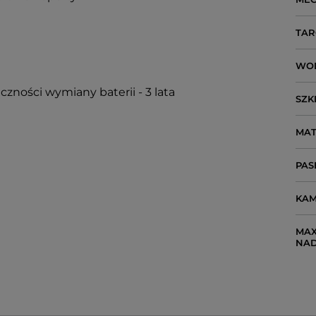
TAR
WO
czności wymiany baterii - 3 lata
SZK
MAT
PAS
KAM
MAX
NA