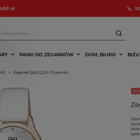
9,00 zł
50
ARY
PASKI DO ZEGARKÓW
DOM, BIURO
BIŻU
KIE
Zegarek Q&Q QZ51-111 damski
W P
Ze
Dams
szcz
złot
cyr