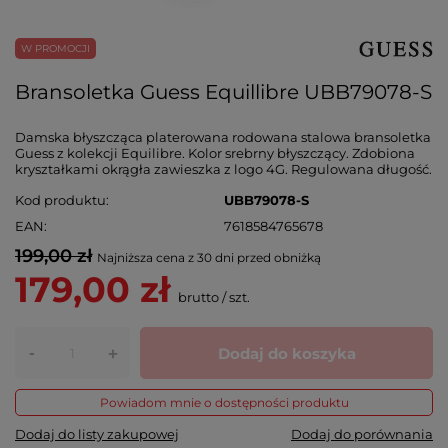
W PROMOCJI
Bransoletka Guess Equillibre UBB79078-S
Damska błyszcząca platerowana rodowana stalowa bransoletka
Guess z kolekcji Equilibre. Kolor srebrny błyszczący. Zdobiona
kryształkami okrągła zawieszka z logo 4G. Regulowana długość.
Kod produktu
UBB79078-S
EAN
7618584765678
199,00 zł
Najniższa cena z 30 dni przed obniżką
179,00 zł
brutto
/
szt.
-
Dodaj do koszyka
+
Powiadom mnie o dostępności produktu
Dodaj do listy zakupowej
Dodaj do porównania