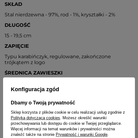
SKŁAD
Stal nierdzewna - 97%, rod - 1%, kryształki - 2%
DŁUGOŚĆ
15 - 19,5 cm
ZAPIĘCIE
Typu karabińczyk, regulowane, zakończone
trójkątem z logo
ŚREDNICA ZAWIESZKI
14 mm
Konfiguracja zgód
WAGA
Dbamy o Twoją prywatność
4,9 g
Sklep korzysta z plików cookie w celu realizacji usług zgodnie z
Polityką dotyczącą cookies
. Możesz określić warunki
SZCZEGÓŁOWE DANE
przechowywania lub dostępu do cookie w Twojej przeglądarce.
Więcej informacji na temat warunków i prywatności można
znaleźć także na stronie
Prywatność i warunki Google
.
GWARANCJA