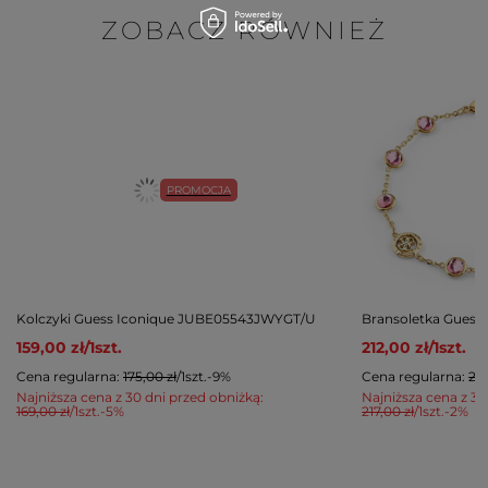
ZOBACZ RÓWNIEŻ
PROMOCJA
Kolczyki Guess Iconique JUBE05543JWYGT/U
Bransoletka Gues
159,00 zł
/
1
szt.
212,00 zł
/
1
szt.
Cena regularna:
175,00 zł
/
1
szt.
-9%
Cena regularna:
235
Najniższa cena z 30 dni przed obniżką:
Najniższa cena z 30
169,00 zł
/
1
szt.
-5%
217,00 zł
/
1
szt.
-2%