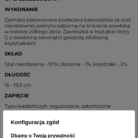
WYKONANIE
Damska platerowana pozłacana bransoletka ze stali
nierdzewnej pokryta odporną na ścieranie powłoką
w kolorze żółtego złota. Zawieszka w kształcie litery
G z osadzoną wewnątrz gwiazdą zdobioną
kryształkiem
SKŁAD
Stal nierdzewna - 97%, złocenie - 1%, kryształki - 2%
DŁUGOŚĆ
15 - 19,5 cm
ZAPIĘCIE
Typu karabińczyk, regulowane, zakończone
trójkątem z logo
Konfiguracja zgód
ŚREDNICA ZAWIESZKI
13 mm
Dbamy o Twoją prywatność