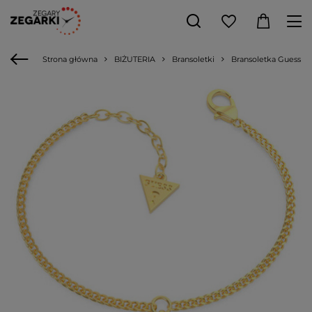
Strona główna
BIŻUTERIA
Bransoletki
Bransoletka Guess A 