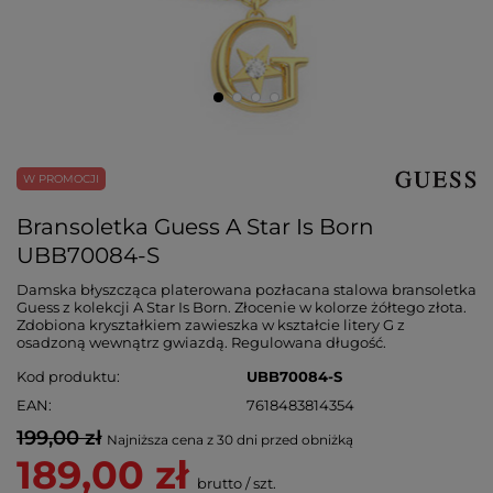
W PROMOCJI
Bransoletka Guess A Star Is Born
UBB70084-S
Damska błyszcząca platerowana pozłacana stalowa bransoletka
Guess z kolekcji A Star Is Born. Złocenie w kolorze żółtego złota.
Zdobiona kryształkiem zawieszka w kształcie litery G z
osadzoną wewnątrz gwiazdą. Regulowana długość.
Kod produktu
UBB70084-S
EAN
7618483814354
199,00 zł
Najniższa cena z 30 dni przed obniżką
189,00 zł
brutto
/
szt.