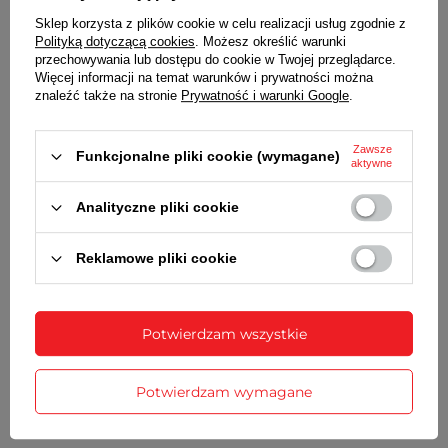
SZEROKOŚĆ ŁAŃCUSZKA
Sklep korzysta z plików cookie w celu realizacji usług zgodnie z
Polityką dotyczącą cookies
. Możesz określić warunki
2,9 mm
przechowywania lub dostępu do cookie w Twojej przeglądarce.
Więcej informacji na temat warunków i prywatności można
WAGA
znaleźć także na stronie
Prywatność i warunki Google
.
5,4 g
Zawsze
Funkcjonalne pliki cookie (wymagane)
aktywne
SZCZEGÓŁOWE DANE
Analityczne pliki cookie
GWARANCJA
Reklamowe pliki cookie
OPINIE
(0)
Potwierdzam wszystkie
Potrzebujesz pomocy? Masz pytania?
Zadaj pytanie a my odpowiemy
Zadaj pytanie
niezwłocznie, najciekawsze pytania i
Potwierdzam wymagane
odpowiedzi publikując dla innych.