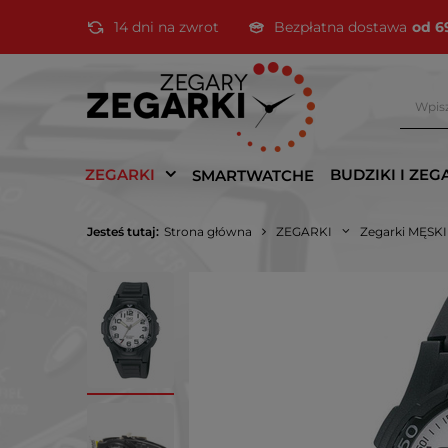
14 dni na zwrot
Bezpłatna dostawa
od 6
ZEGARKI
BUDZIKI I ZEG
SMARTWATCHE
Jesteś tutaj:
Strona główna
ZEGARKI
Zegarki MĘSK