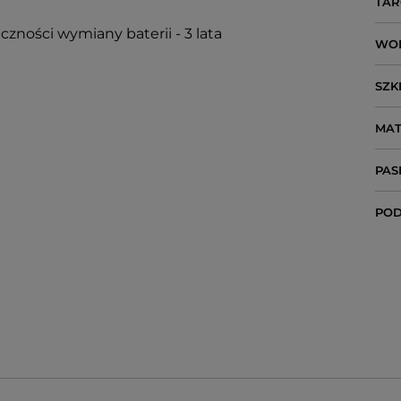
TAR
czności wymiany baterii - 3 lata
WO
SZK
MAT
PAS
POD