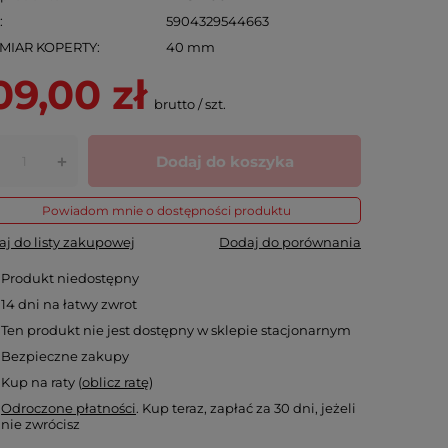
N
5904329544663
MIAR KOPERTY
40 mm
09,00 zł
brutto
/
szt.
Dodaj do koszyka
+
Powiadom mnie o dostępności produktu
j do listy zakupowej
Dodaj do porównania
Produkt niedostępny
14
dni na łatwy zwrot
Ten produkt nie jest dostępny w sklepie stacjonarnym
Bezpieczne zakupy
Kup na raty (
oblicz ratę
)
Odroczone płatności
. Kup teraz, zapłać za 30 dni, jeżeli
nie zwrócisz