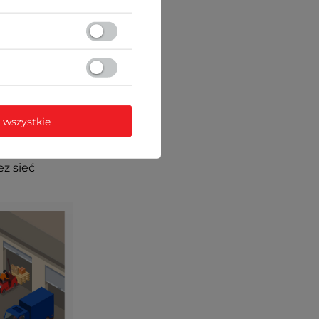
 wszystkie
ez sieć