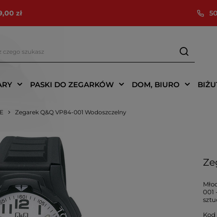
9,00 zł
50
ARY
PASKI DO ZEGARKÓW
DOM, BIURO
BIŻU
IE
Zegarek Q&Q VP84-001 Wodoszczelny
Ze
Młod
001 
sztu
Kod