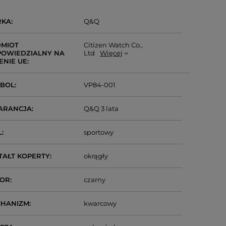
RKA
Q&Q
MIOT
Citizen Watch Co.,
OWIEDZIALNY NA
Ltd
Więcej
ENIE UE
MBOL
VP84-001
ARANCJA
Q&Q 3 lata
L
sportowy
TAŁT KOPERTY
okrągły
LOR
czarny
CHANIZM
kwarcowy