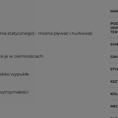
MA
POD
ODP
TER
enia statycznego) - można pływać i nurkować
SY
ce je w ciemnościach
GW
STY
 lekko wypukłe
KSZ
wytrzymałości
KO
ME