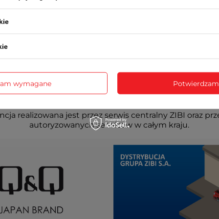
kie
kie
zam wymagane
Potwierdzam
cja realizowana jest przez serwis centralny ZIBI oraz prz
autoryzowanych serwisów w całym kraju.