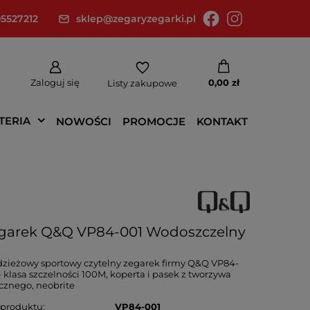
5527212
sklep@zegaryzegarki.pl
Zaloguj się
0,00 zł
Listy zakupowe
TERIA
NOWOŚCI
PROMOCJE
KONTAKT
garek Q&Q VP84-001 Wodoszczelny
zieżowy sportowy czytelny zegarek firmy Q&Q VP84-
- klasa szczelności 100M, koperta i pasek z tworzywa
cznego, neobrite
 produktu
VP84-001