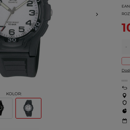
EA
ROZ
1
-
Doda
KOLOR: