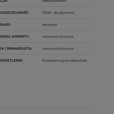
CZA
wskazówkowa
DOSZCZELNOŚĆ
100M - do pływania
IEŁKO
akrylowe
ERIAŁ KOPERTY
tworzywo sztuczne
EK / BRANSOLETA
tworzywo sztuczne
ŚWIETLENIE
fluorescencyjne wskazówki