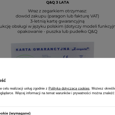
Q&Q 3 LATA
Wraz z zegarkiem otrzymasz:
dowód zakupu (paragon lub fakturę VAT)
3-letnią kartę gwarancyjną
rukcję obsługi w języku polskim (dotyczy modeli funkcyj
opakowanie - puszka lub pudełko Q&Q
ość
w celu realizacji usług zgodnie z
Polityką dotyczącą cookies
. Możesz określi
eglądarce. Więcej informacji na temat warunków i prywatności można znaleźć
cookie (wymagane)