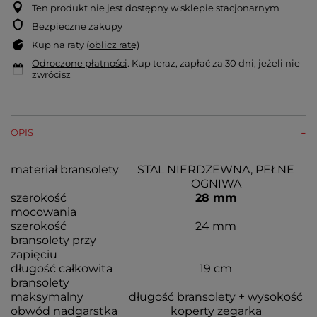
Ten produkt nie jest dostępny w sklepie stacjonarnym
Bezpieczne zakupy
Kup na raty (
oblicz ratę
)
Odroczone płatności
. Kup teraz, zapłać za 30 dni, jeżeli nie
zwrócisz
OPIS
materiał bransolety
STAL NIERDZEWNA, PEŁNE
OGNIWA
szerokość
28 mm
mocowania
szerokość
24 mm
bransolety przy
zapięciu
długość całkowita
19 cm
bransolety
maksymalny
długość bransolety + wysokość
obwód nadgarstka
koperty zegarka