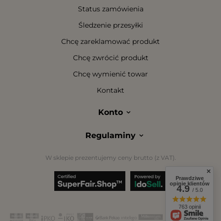
Status zamówienia
Śledzenie przesyłki
Chcę zareklamować produkt
Chcę zwrócić produkt
Chcę wymienić towar
Kontakt
Konto
Regulaminy
W sklepie prezentujemy ceny brutto (z VAT).
Prawdziwe
opinie klientów
4.9
/ 5.0
763 opinii