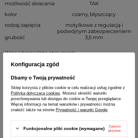
możliwość skracania
TAK
kolor
czarny, błyszczący
rodzaj zapięcia
motylkowe z regulacją i
podwójnym zabezpieczeniem
grubość
3,5 mm
Wraz z bransoletą otrzymasz:
dowód zakupu - paragon lub fakturę VAT
Konfiguracja zgód
komplet teleskopów
Dbamy o Twoją prywatność
SZCZEGÓŁOWE DANE
Sklep korzysta z plików cookie w celu realizacji usług zgodnie z
Polityką dotyczącą cookies
. Możesz określić warunki
przechowywania lub dostępu do cookie w Twojej przeglądarce.
OPINIE
(0)
Więcej informacji na temat warunków i prywatności można
znaleźć także na stronie
Prywatność i warunki Google
.
Potrzebujesz pomocy? Masz pytania?
Zawsze
Funkcjonalne pliki cookie (wymagane)
aktywne
Zadaj pytanie a my odpowiemy
Zadaj pytanie
niezwłocznie, najciekawsze pytania i