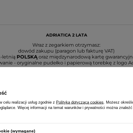
ADRIATICA 2 LATA
Wraz z zegarkiem otrzymasz:
dowód zakupu (paragon lub fakturę VAT)
-letnią
POLSKĄ
oraz międzynarodową kartę gwarancyjn
anie - oryginalne pudełko i papierową torebkę z logo Ad
 realizowana jest przez serwis centralny importera oraz 
autoryzowanych serwisów w całym kraju.
ość
w celu realizacji usług zgodnie z
Polityką dotyczącą cookies
. Możesz określi
eglądarce. Więcej informacji na temat warunków i prywatności można znaleźć
cookie (wymagane)