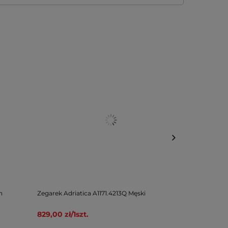
n
Zegarek Adriatica A1171.4213Q Męski
Zegarek Adri
789,00 zł
/
1
829,00 zł
/
1
szt.