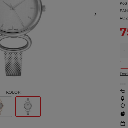
Kod
EA
ROZ
7
-
Doda
KOLOR: