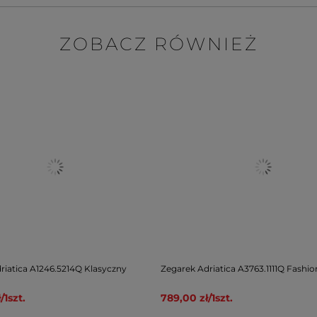
ZOBACZ RÓWNIEŻ
riatica A1246.5214Q Klasyczny
Zegarek Adriatica A3763.1111Q Fashio
ł
/
1
szt.
789,00 zł
/
1
szt.