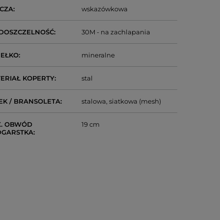
CZA
wskazówkowa
DOSZCZELNOŚĆ
30M - na zachlapania
IEŁKO
mineralne
ERIAŁ KOPERTY
stal
EK / BRANSOLETA
stalowa
siatkowa (mesh)
. OBWÓD
19 cm
DGARSTKA