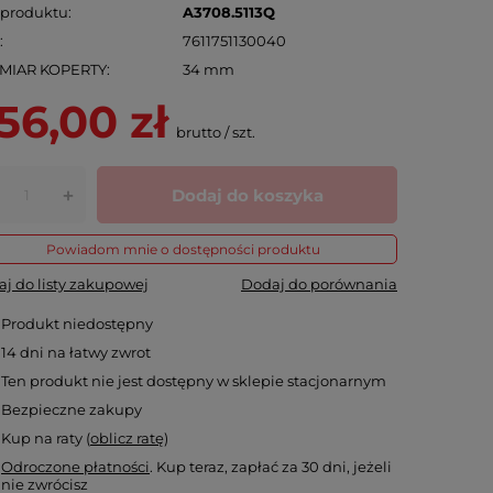
 produktu
A3708.5113Q
N
7611751130040
MIAR KOPERTY
34 mm
56,00 zł
brutto
/
szt.
Dodaj do koszyka
+
Powiadom mnie o dostępności produktu
j do listy zakupowej
Dodaj do porównania
Produkt niedostępny
14
dni na łatwy zwrot
Ten produkt nie jest dostępny w sklepie stacjonarnym
Bezpieczne zakupy
Kup na raty (
oblicz ratę
)
Odroczone płatności
. Kup teraz, zapłać za 30 dni, jeżeli
nie zwrócisz