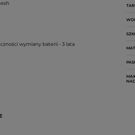
mesh
TAR
WO
SZK
czności wymiany baterii - 3 lata
MAT
PAS
MAX
NA
E