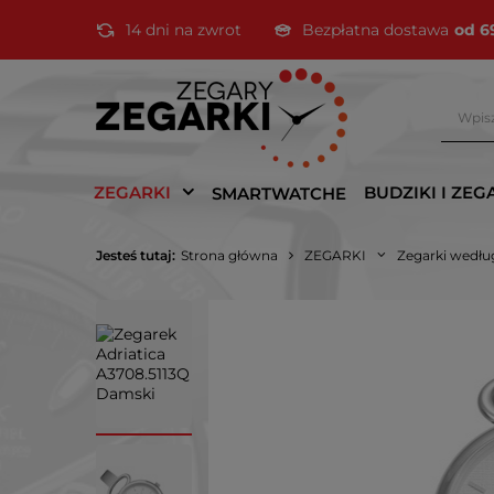
14 dni na zwrot
Bezpłatna dostawa
od 6
ZEGARKI
BUDZIKI I ZEG
SMARTWATCHE
Jesteś tutaj:
Strona główna
ZEGARKI
Zegarki wedłu