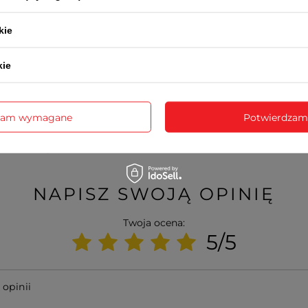
kie
kie
zam wymagane
Potwierdzam
NAPISZ SWOJĄ OPINIĘ
Twoja ocena:
5/5
 opinii