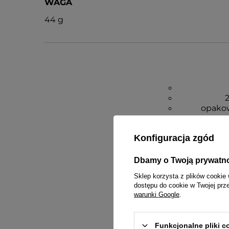
WAGA
44 g
2
opakow
Gwarancja
Konfiguracja zgód
Dbamy o Twoją prywatn
Sklep korzysta z plików cookie 
dostępu do cookie w Twojej prz
warunki Google
.
Funkcjonalne pliki 