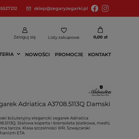
5527212
sklep@zegaryzegarki.pl
Zaloguj się
0,00 zł
Listy zakupowe
TERIA
NOWOŚCI
PROMOCJE
KONTAKT
garek Adriatica A3708.5113Q Damski
ki biżuteryjny elegancki zegarek Adriatica
8.5113Q. Stalowa koperta i bransoleta (siatkowa, mesh).
rna tarcza. Klasa szczelności WR. Szwajcarski
hanizm ETA