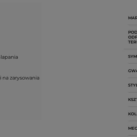
MA
POD
ODP
TER
SY
hlapania
GW
i na zarysowania
STY
KSZ
KO
ME