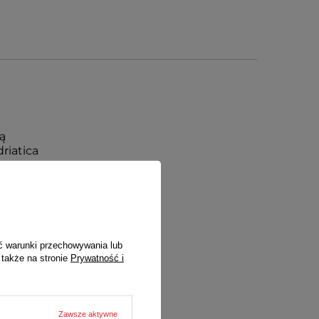
ą
riatica
przez sieć
ć warunki przechowywania lub
 także na stronie
Prywatność i
Zawsze aktywne