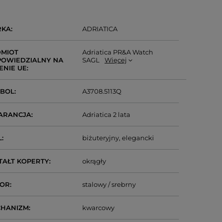
RKA
ADRIATICA
MIOT
Adriatica PR&A Watch
OWIEDZIALNY NA
SAGL
Więcej
ENIE UE
MBOL
A3708.5113Q
ARANCJA
Adriatica 2 lata
L
biżuteryjny
elegancki
TAŁT KOPERTY
okrągły
LOR
stalowy / srebrny
CHANIZM
kwarcowy