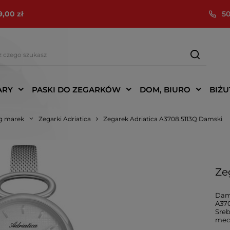
9,00 zł
50
ARY
PASKI DO ZEGARKÓW
DOM, BIURO
BIŻU
g marek
Zegarki Adriatica
Zegarek Adriatica A3708.5113Q Damski
Ze
Dams
A370
Sreb
mec