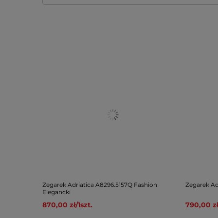
Zegarek Adriatica A8296.5157Q Fashion
Zegarek Ad
Elegancki
870,00 zł
/
1
szt.
790,00 z