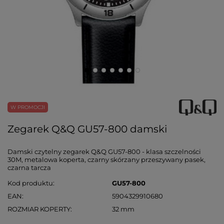
W PROMOCJI
Zegarek Q&Q GU57-800 damski
Damski czytelny zegarek Q&Q GU57-800 - klasa szczelności
30M, metalowa koperta, czarny skórzany przeszywany pasek,
czarna tarcza
Kod produktu
GU57-800
EAN
5904329910680
ROZMIAR KOPERTY
32 mm