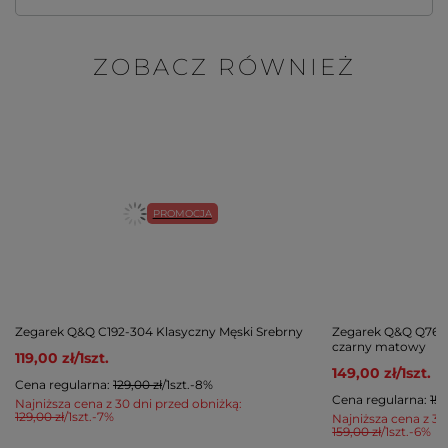
ZOBACZ RÓWNIEŻ
PROMOCJA
Zegarek Q&Q C192-304 Klasyczny Męski Srebrny
Zegarek Q&Q Q76B
czarny matowy
119,00 zł
/
1
szt.
149,00 zł
/
1
szt.
Cena regularna:
129,00 zł
/
1
szt.
-8%
Cena regularna:
159
Najniższa cena z 30 dni przed obniżką:
129,00 zł
/
1
szt.
-7%
Najniższa cena z 30
159,00 zł
/
1
szt.
-6%