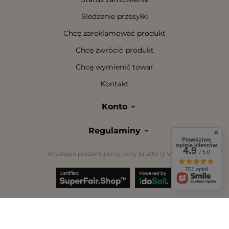
Śledzenie przesyłki
Chcę zareklamować produkt
Chcę zwrócić produkt
Chcę wymienić towar
Kontakt
Konto
Regulaminy
Prawdziwe
opinie klientów
4.9
/ 5.0
W sklepie prezentujemy ceny brutto (z VAT).
761 opinii