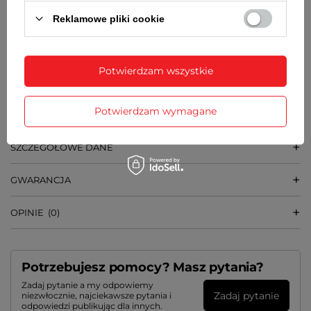
8,5 mm
Reklamowe pliki cookie
SZEROKOŚĆ PASKA PRZY KOPERCIE
16 mm
Potwierdzam wszystkie
WAGA
29 g
Potwierdzam wymagane
SZCZEGÓŁOWE DANE
GWARANCJA
OPINIE
(0)
Potrzebujesz pomocy? Masz pytania?
Zadaj pytanie a my odpowiemy
Zadaj pytanie
niezwłocznie, najciekawsze pytania i
odpowiedzi publikując dla innych.