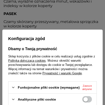
Czarna, wyraźne oznaczenia minut, wskazówki i
indeksy w kolorze koperty
PASEK
Czarny skórzany przeszywany, metalowa sprzączka
w kolorze koperty
ZAPIĘCIE
Konfiguracja zgód
Klasyczne, na sprzączkę
Dbamy o Twoją prywatność
BATERIA
Sklep korzysta z plików cookie w celu realizacji usług zgodnie z
Orientacyjny czas działania zegarka bez
Polityką dotyczącą cookies
. Możesz określić warunki
konieczności wymiany baterii - 3 lata
przechowywania lub dostępu do cookie w Twojej przeglądarce.
Więcej informacji na temat warunków i prywatności można
MECHANIZM
znaleźć także na stronie
Prywatność i warunki Google
.
Kwarcowy, japoński
ŚREDNICA KOPERTY
Zawsze
Funkcjonalne pliki cookie (wymagane)
aktywne
32 mm
Analityczne pliki cookie
GRUBOŚĆ KOPERTY