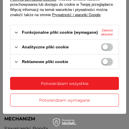
TARCZA
przechowywania lub dostępu do cookie w Twojej przeglądarce.
Więcej informacji na temat warunków i prywatności można
Dwukolorowa, srebrno-czarna
znaleźć także na stronie
Prywatność i warunki Google
.
BRANSOLETA
Zawsze
Funkcjonalne pliki cookie (wymagane)
Wysokiej jakości stal nierdzewna pokryta
aktywne
antyalergiczną i odporną na ścieranie powłoką w
kolorze różowego złota
Analityczne pliki cookie
BRANSOLETA
Reklamowe pliki cookie
Pozłacana. Złocenie metodą PVD
ZAPIĘCIE
Potwierdzam wszystkie
Pełne zamknięte, motylkowe
BATERIA
Potwierdzam wymagane
Orientacyjny czas działania zegarka bez
konieczności wymiany baterii - 3 lata
MECHANIZM
Szwajcarski, Ronda