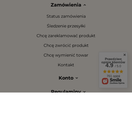
Zamówienia
Status zamówienia
Śledzenie przesyłki
Chcę zareklamować produkt
Chcę zwrócić produkt
Chcę wymienić towar
Prawdziwe
opinie klientów
4.9
Kontakt
/ 5.0
761 opinii
Konto
Regulaminy
W sklepie prezentujemy ceny brutto (z VAT).