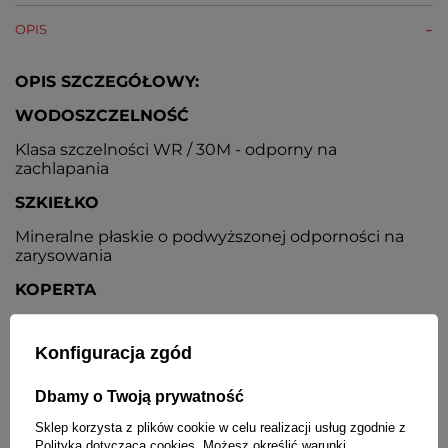
OPIS
OPIS SZCZEGÓŁOWY:
WODOSZCZELNOŚĆ
Klasa szczelności WR / 30M - odporny na
zachlapania
SZKIEŁKO
Mineralne płaskie o podwyższonej odporności na
zarysowania
KOPERTA
Wysokiej jakości stal nierdzewna pokryta
antyalergiczną i odporną na ścieranie powłoką w
Konfiguracja zgód
kolorze różowego złota
KOPERTA
Dbamy o Twoją prywatność
Sklep korzysta z plików cookie w celu realizacji usług zgodnie z
Pozłacana. Złocenie metodą PVD
Polityką dotyczącą cookies
. Możesz określić warunki