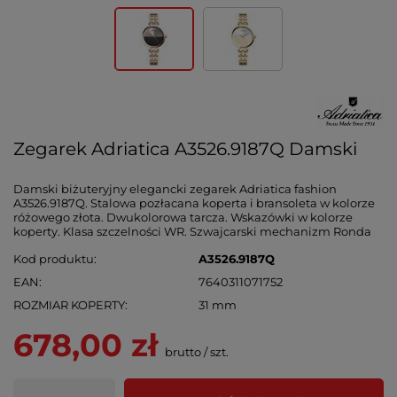
Zegarek Adriatica A3526.9187Q Damski
Damski biżuteryjny elegancki zegarek Adriatica fashion
A3526.9187Q. Stalowa pozłacana koperta i bransoleta w kolorze
różowego złota. Dwukolorowa tarcza. Wskazówki w kolorze
koperty. Klasa szczelności WR. Szwajcarski mechanizm Ronda
Kod produktu
A3526.9187Q
EAN
7640311071752
ROZMIAR KOPERTY
31 mm
678,00 zł
brutto
/
szt.