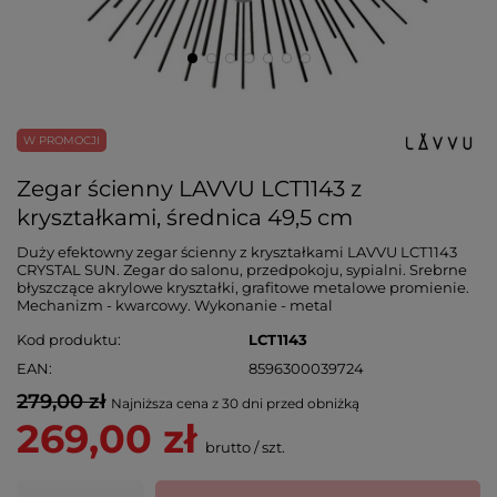
W PROMOCJI
Zegar ścienny LAVVU LCT1143 z
kryształkami, średnica 49,5 cm
Duży efektowny zegar ścienny z kryształkami LAVVU LCT1143
CRYSTAL SUN. Zegar do salonu, przedpokoju, sypialni. Srebrne
błyszczące akrylowe kryształki, grafitowe metalowe promienie.
Mechanizm - kwarcowy. Wykonanie - metal
Kod produktu
LCT1143
EAN
8596300039724
279,00 zł
Najniższa cena z 30 dni przed obniżką
269,00 zł
brutto
/
szt.