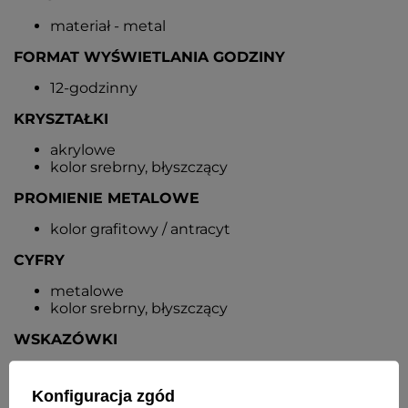
materiał - metal
FORMAT WYŚWIETLANIA GODZINY
12-godzinny
KRYSZTAŁKI
akrylowe
kolor srebrny, błyszczący
PROMIENIE METALOWE
kolor grafitowy / antracyt
CYFRY
metalowe
kolor srebrny, błyszczący
WSKAZÓWKI
metalowe
kolor srebrny
Konfiguracja zgód