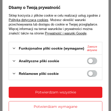
MECHANIZM
Dbamy o Twoją prywatność
kwarcowy, skokowy
Sklep korzysta z plików cookie w celu realizacji usług zgodnie z
ZASILANIE
Polityką dotyczącą cookies
. Możesz określić warunki
przechowywania lub dostępu do cookie w Twojej przeglądarce.
1 bateria typu AA (LR6)
Więcej informacji na temat warunków i prywatności można
znaleźć także na stronie
Prywatność i warunki Google
.
WYMIARY
średnica -
49,5 cm
Zawsze
Funkcjonalne pliki cookie (wymagane)
aktywne
SZCZEGÓŁOWE DANE
Analityczne pliki cookie
GWARANCJA
Reklamowe pliki cookie
OPINIE
(0)
Potwierdzam wszystkie
Potrzebujesz pomocy? Masz pytania?
Potwierdzam wymagane
Zadaj pytanie a my odpowiemy