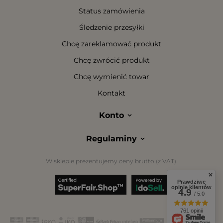
Status zamówienia
Śledzenie przesyłki
Chcę zareklamować produkt
Chcę zwrócić produkt
Chcę wymienić towar
Kontakt
Konto
Regulaminy
W sklepie prezentujemy ceny brutto (z VAT).
Prawdziwe
opinie klientów
4.9
/ 5.0
761 opinii