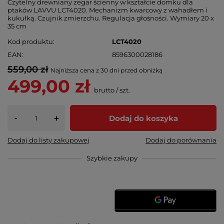
Czytelny drewniany zegar ścienny w kształcie domku dla
ptaków LAVVU LCT4020. Mechanizm kwarcowy z wahadłem i
kukułką. Czujnik zmierzchu. Regulacja głośności. Wymiary 20 x
35 cm
Kod produktu
LCT4020
EAN
8596300028186
559,00 zł
Najniższa cena z 30 dni przed obniżką
499,00 zł
brutto
/
szt.
-
Dodaj do koszyka
+
Dodaj do listy zakupowej
Dodaj do porównania
Szybkie zakupy