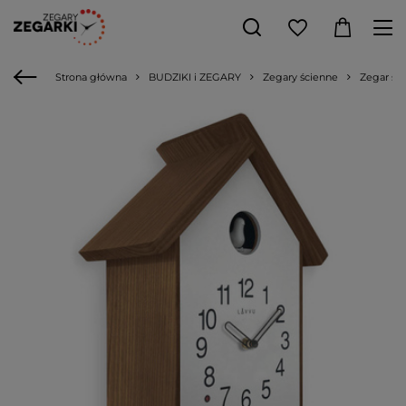
Strona główna
BUDZIKI i ZEGARY
Zegary ścienne
Zegar śc