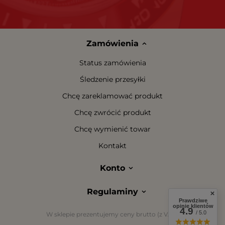
Zamówienia
Status zamówienia
Śledzenie przesyłki
Chcę zareklamować produkt
Chcę zwrócić produkt
Chcę wymienić towar
Kontakt
Konto
Regulaminy
Prawdziwe
opinie klientów
4.9
/ 5.0
W sklepie prezentujemy ceny brutto (z VAT).