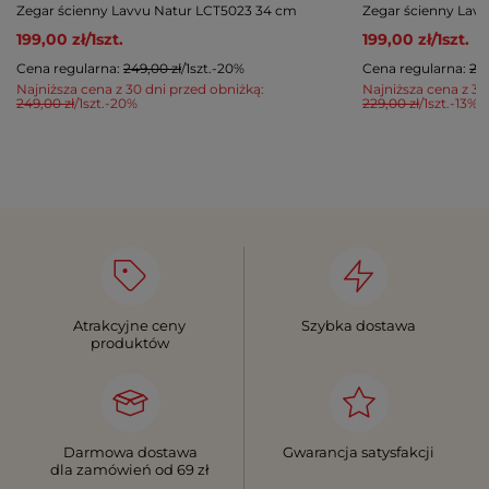
Zegar ścienny Lavvu Natur LCT5023 34 cm
Zegar ścienny Lav
199,00 zł
/
1
szt.
199,00 zł
/
1
szt.
Cena regularna:
249,00 zł
/
1
szt.
-20%
Cena regularna:
249
Najniższa cena z 30 dni przed obniżką:
Najniższa cena z 30
249,00 zł
/
1
szt.
-20%
229,00 zł
/
1
szt.
-13%
Atrakcyjne ceny
Szybka dostawa
produktów
Darmowa dostawa
Gwarancja satysfakcji
dla zamówień od 69 zł