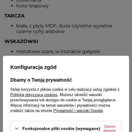
drewniana
kolor brązowy
TARCZA
biała, z płyty MDF, duże czytelne wyraźne
czarne cyfry arabskie
WSKAZÓWKI
metalowe szare, w kształcie gałązek
SZYBKA
Konfiguracja zgód
brak
Dbamy o Twoją prywatność
MECHANIZM KURANTU (KUKUŁKI)
Sklep korzysta z plików cookie w celu realizacji usług zgodnie z
3 tryby pracy: włączony na stałe, wyłączony,
Polityką dotyczącą cookies
. Możesz określić warunki
włączony tylko gdy jest jasno (wbudowany
przechowywania lub dostępu do cookie w Twojej przeglądarce.
czujnik zmierzchu)
Więcej informacji na temat warunków i prywatności można
3-stopniowa regulacja głośności
znaleźć także na stronie
Prywatność i warunki Google
.
ładny czysty dźwięk, nie jest to sam głos
kukułki, tylko z echem, w tle słychać odgłosy
natury
Zawsze
Funkcjonalne pliki cookie (wymagane)
aktywne