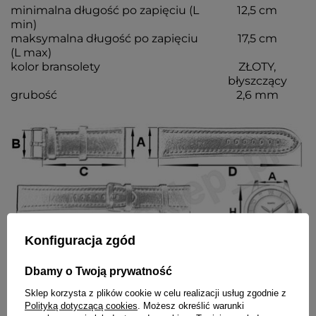
minimalna długość po zapięciu (L
12,5 cm
min)
maksymalna długość po zapięciu
17,5 cm
(L max)
kolor bransolety
ZŁOTY,
błyszczący
grubość
2,6 mm
Konfiguracja zgód
Dbamy o Twoją prywatność
Sklep korzysta z plików cookie w celu realizacji usług zgodnie z
Wraz z bransoletą otrzymasz:
Polityką dotyczącą cookies
. Możesz określić warunki