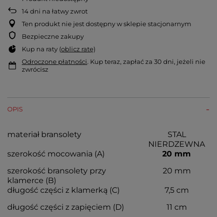
14
dni na łatwy zwrot
Ten produkt nie jest dostępny w sklepie stacjonarnym
Bezpieczne zakupy
Kup na raty (
oblicz ratę
)
Odroczone płatności
. Kup teraz, zapłać za 30 dni, jeżeli nie
zwrócisz
OPIS
materiał bransolety
STAL
NIERDZEWNA
szerokość mocowania (A)
20 mm
szerokość bransolety przy
20 mm
klamerce (B)
długość części z klamerką (C)
7,5 cm
długość części z zapięciem (D)
11 cm