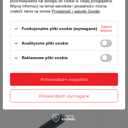
przechowywania lub dostępu do cookie w Twojej przeglądarce.
dowód zakupu - paragon lub fakturę VAT
Więcej informacji na temat warunków i prywatności można
komplet teleskopów
znaleźć także na stronie
Prywatność i warunki Google
.
SZCZEGÓŁOWE DANE
Zawsze
Funkcjonalne pliki cookie (wymagane)
aktywne
OPINIE
(0)
Analityczne pliki cookie
Reklamowe pliki cookie
Potrzebujesz pomocy? Masz pytania?
Zadaj pytanie a my odpowiemy
Zadaj pytanie
niezwłocznie, najciekawsze pytania i
odpowiedzi publikując dla innych.
Potwierdzam wszystkie
Potwierdzam wymagane
ZOBACZ RÓWNIEŻ