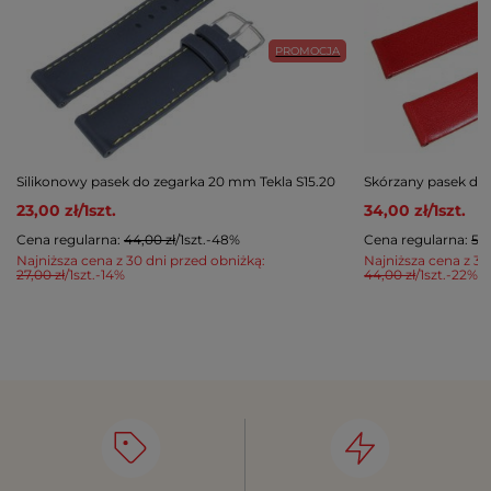
PROMOCJA
Silikonowy pasek do zegarka 20 mm Tekla S15.20
Skórzany pasek do
23,00 zł
/
1
szt.
34,00 zł
/
1
szt.
Cena regularna:
44,00 zł
/
1
szt.
-48%
Cena regularna:
57,
Najniższa cena z 30 dni przed obniżką:
Najniższa cena z 30
27,00 zł
/
1
szt.
-14%
44,00 zł
/
1
szt.
-22%