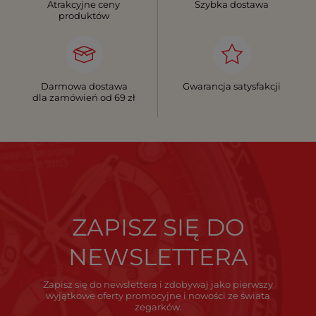
Atrakcyjne ceny
Szybka dostawa
produktów
Darmowa dostawa
Gwarancja satysfakcji
dla zamówień od 69 zł
ZAPISZ SIĘ DO
NEWSLETTERA
Zapisz się do newslettera i zdobywaj jako pierwszy
wyjątkowe oferty promocyjne i nowości ze świata
zegarków.