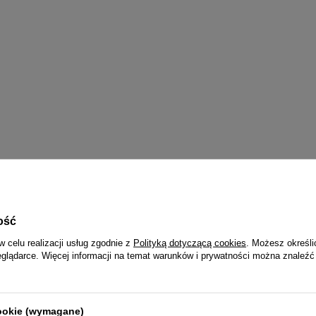
ość
PULSAR 2 LATA
w celu realizacji usług zgodnie z
Polityką dotyczącą cookies
. Możesz określi
Wraz z zegarkiem otrzymasz:
eglądarce. Więcej informacji na temat warunków i prywatności można znaleźć
dowód zakupu (paragon lub fakturę VAT)
2-letnią kartę gwarancyjną
opakowanie - pudełko i papierową torebkę z logo Pulsar
trukcję obsługi w języku polskim (do zegarków funkcyjn
cookie (wymagane)