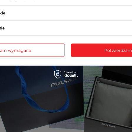
kie
kie
zam wymagane
Potwierdzam