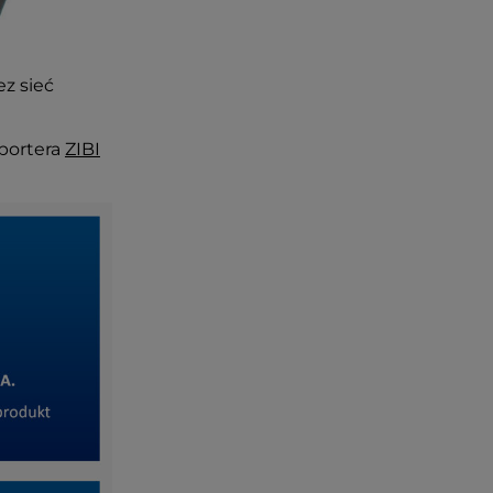
ez sieć
portera
ZIBI