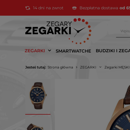
14 dni na zwrot
Bezpłatna dostawa
od 6
ZEGARKI
BUDZIKI I ZEG
SMARTWATCHE
Jesteś tutaj:
Strona główna
ZEGARKI
Zegarki MĘSK