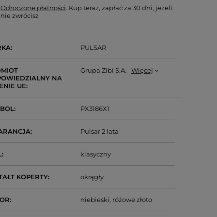
Odroczone płatności
. Kup teraz, zapłać za 30 dni, jeżeli
nie zwrócisz
RKA
PULSAR
MIOT
Grupa Zibi S.A.
Więcej
OWIEDZIALNY NA
ENIE UE
MBOL
PX3186X1
ARANCJA
Pulsar 2 lata
L
klasyczny
TAŁT KOPERTY
okrągły
LOR
niebieski
różowe złoto