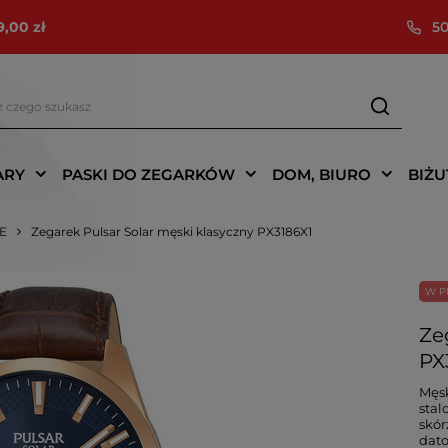
9,00 zł
50
ARY
PASKI DO ZEGARKÓW
DOM, BIURO
BIŻU
IE
Zegarek Pulsar Solar męski klasyczny PX3186X1
W P
Ze
PX
Męsk
stal
skór
dato