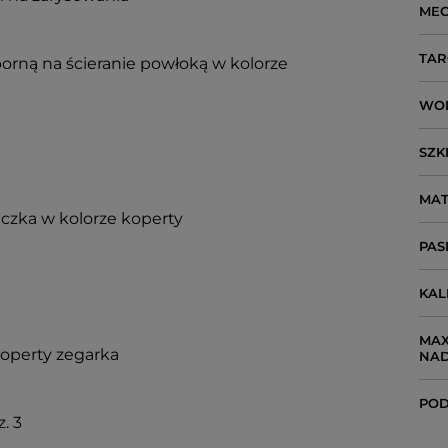
ME
TAR
porną na ścieranie powłoką w kolorze
WO
SZK
MAT
czka w kolorze koperty
PAS
KA
MAX
koperty zegarka
NA
POD
. 3