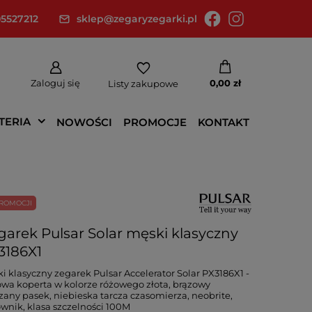
5527212
sklep@zegaryzegarki.pl
Zaloguj się
0,00 zł
Listy zakupowe
TERIA
NOWOŚCI
PROMOCJE
KONTAKT
ROMOCJI
garek Pulsar Solar męski klasyczny
3186X1
i klasyczny zegarek Pulsar Accelerator Solar PX3186X1 -
owa koperta w kolorze różowego złota, brązowy
zany pasek, niebieska tarcza czasomierza, neobrite,
wnik, klasa szczelności 100M