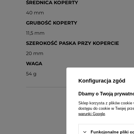
ŚREDNICA KOPERTY
40 mm
GRUBOŚĆ KOPERTY
11,5 mm
SZEROKOŚĆ PASKA PRZY KOPERCIE
20 mm
WAGA
54 g
Konfiguracja zgód
Dbamy o Twoją prywatn
Sklep korzysta z plików cookie 
dostępu do cookie w Twojej prz
warunki Google
.
ins
Funkcjonalne pliki 