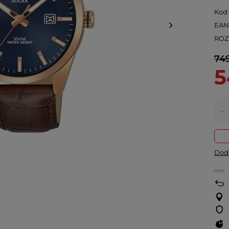
Kod
EA
ROZ
749
5
-
Doda