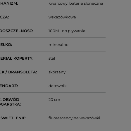
CHANIZM
kwarcowy
bateria słoneczna
CZA
wskazówkowa
DOSZCZELNOŚĆ
100M - do pływania
IEŁKO
mineralne
ERIAŁ KOPERTY
stal
EK / BRANSOLETA
skórzany
LENDARZ
datownik
. OBWÓD
20 cm
DGARSTKA
ŚWIETLENIE
fluorescencyjne wskazówki