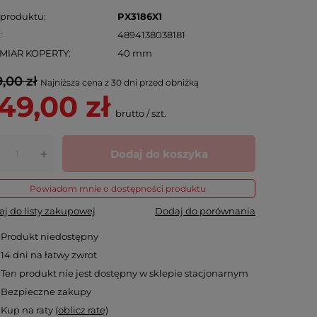
 produktu
PX3186X1
N
4894138038181
MIAR KOPERTY
40 mm
,00 zł
Najniższa cena z 30 dni przed obniżką
49,00 zł
brutto
/
szt.
Dodaj do koszyka
+
Powiadom mnie o dostępności produktu
j do listy zakupowej
Dodaj do porównania
Produkt niedostępny
14
dni na łatwy zwrot
Ten produkt nie jest dostępny w sklepie stacjonarnym
Bezpieczne zakupy
Kup na raty (
oblicz ratę
)