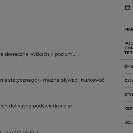
MA
POD
ODP
TER
a słoneczne. Wskaźnik poziomu
SY
enia statycznego) - można pływać i nurkować
GW
STY
ich delikatne podświetlenie w
KSZ
KO
i na zarysowania