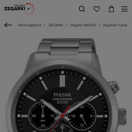
Strona główna
ZEGARKI
Zegarki MĘSKIE
Zegarek Pulsar m