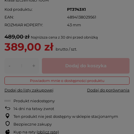
Kod produktu
PT3743X1
EAN
4894138029561
ROZMIAR KOPERTY
43 mm
489,00 zł
Najniższa cena z 30 dni przed obniżką
389,00 zł
brutto
/
szt.
-
Dodaj do koszyka
+
Powiadom mnie o dostępności produktu
Dodaj do listy zakupowej
Dodaj do porównania
Produkt niedostępny
14
dni na łatwy zwrot
Ten produkt nie jest dostępny w sklepie stacjonarnym
Bezpieczne zakupy
Kup na raty (
oblicz ratę
)