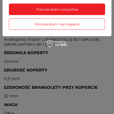
DATOWNIK
Potwierdzam wszystkie
Wskaźnik dnia miesiąca umieszczony między godz.
4 a 5
Potwierdzam wymagane
CHRONOGRAF
Analogowy stoper z dokładnością do 1 sekundy,
zakres pomiaru do 1 godziny
ŚREDNICA KOPERTY
43 mm
GRUBOŚĆ KOPERTY
11,3 mm
SZEROKOŚĆ BRANSOLETY PRZY KOPERCIE
22 mm
WAGA
128 g