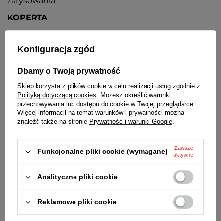
zarysowania
KOPERTA
Wysokiej jakości stal nierdzewna
Konfiguracja zgód
TARCZA
Kolor czarny
Dbamy o Twoją prywatność
BRANSOLETA
Sklep korzysta z plików cookie w celu realizacji usług zgodnie z
Polityką dotyczącą cookies
. Możesz określić warunki
Wysokiej jakości stal nierdzewna
przechowywania lub dostępu do cookie w Twojej przeglądarce.
Więcej informacji na temat warunków i prywatności można
ZAPIĘCIE
znaleźć także na stronie
Prywatność i warunki Google
.
Motylkowe z zabezpieczeniem
Zawsze
DEKIELEK
Funkcjonalne pliki cookie (wymagane)
aktywne
Stalowy, zakręcany, zwiększający szczelność koperty
Analityczne pliki cookie
zegarka
CZAS 24-GODZINNY
Reklamowe pliki cookie
Dodatkowa wskazówka pozwalająca na odczyt
czasu w formacie 24-godzinnym