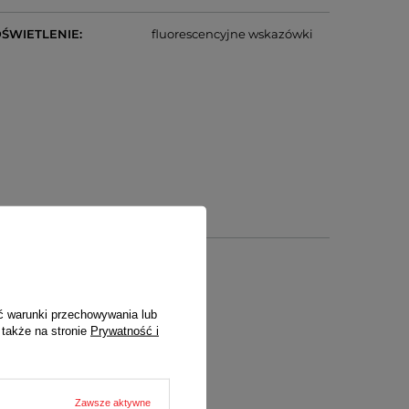
ŚWIETLENIE
fluorescencyjne wskazówki
ć warunki przechowywania lub
 także na stronie
Prywatność i
ych)
Zawsze aktywne