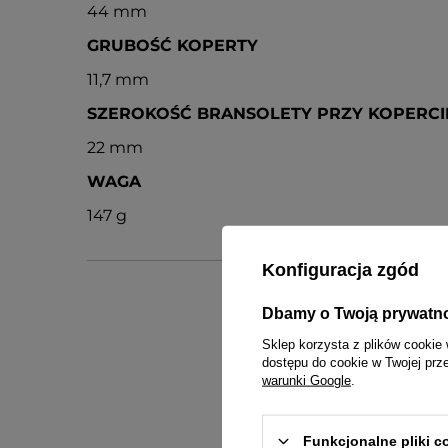
44 mm
GRUBOŚĆ KOPERTY
11,7 mm
SZEROKOŚĆ BRANSOLETY PRZY KOPERCI
22 mm
WAGA
147 g
Konfiguracja zgód
Dbamy o Twoją prywatn
Sklep korzysta z plików cookie 
dostępu do cookie w Twojej prz
warunki Google
.
ins
Funkcjonalne pliki 