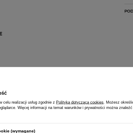
POD
E
PULSAR 2 LATA
ość
Wraz z zegarkiem otrzymasz:
w celu realizacji usług zgodnie z
Polityką dotyczącą cookies
. Możesz określi
dowód zakupu (paragon lub fakturę VAT)
eglądarce. Więcej informacji na temat warunków i prywatności można znaleźć
2-letnią kartę gwarancyjną
opakowanie - pudełko i papierową torebkę z logo Pulsar
trukcję obsługi w języku polskim (do zegarków funkcyjn
cookie (wymagane)