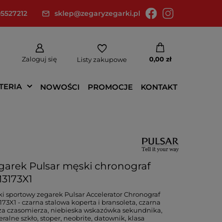
5527212
sklep@zegaryzegarki.pl
Zaloguj się
0,00 zł
Listy zakupowe
TERIA
NOWOŚCI
PROMOCJE
KONTAKT
garek Pulsar męski chronograf
3173X1
i sportowy zegarek Pulsar Accelerator Chronograf
73X1 - czarna stalowa koperta i bransoleta, czarna
za czasomierza, niebieska wskazówka sekundnika,
ralne szkło, stoper, neobrite, datownik, klasa