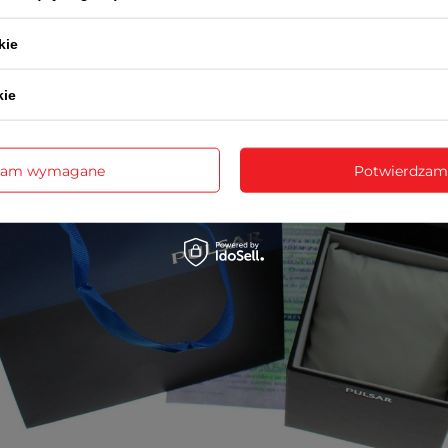
kie
kie
zam wymagane
Potwierdzam