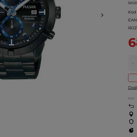
szcz
Kod
EA
ROZ
6
-
Doda