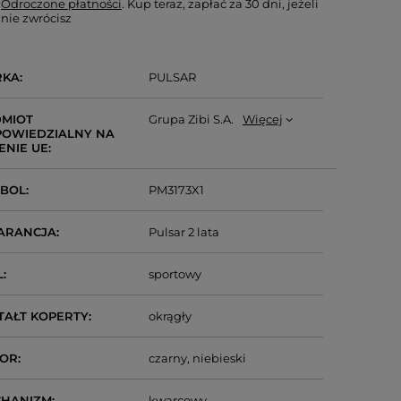
Odroczone płatności
. Kup teraz, zapłać za 30 dni, jeżeli
nie zwrócisz
RKA
PULSAR
MIOT
Grupa Zibi S.A.
Więcej
OWIEDZIALNY NA
ENIE UE
MBOL
PM3173X1
ARANCJA
Pulsar 2 lata
L
sportowy
TAŁT KOPERTY
okrągły
LOR
czarny
niebieski
CHANIZM
kwarcowy