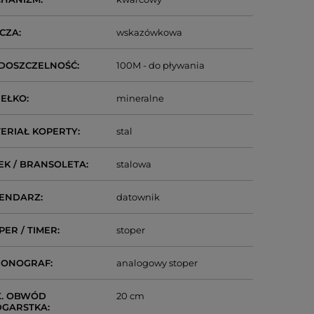
CZA
wskazówkowa
DOSZCZELNOŚĆ
100M - do pływania
IEŁKO
mineralne
ERIAŁ KOPERTY
stal
EK / BRANSOLETA
stalowa
LENDARZ
datownik
PER / TIMER
stoper
RONOGRAF
analogowy stoper
. OBWÓD
20 cm
DGARSTKA