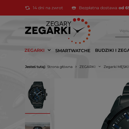
14 dni na zwrot
Bezpłatna dostawa
od 6
ZEGARKI
BUDZIKI I ZEG
SMARTWATCHE
Jesteś tutaj:
Strona główna
ZEGARKI
Zegarki MĘSK