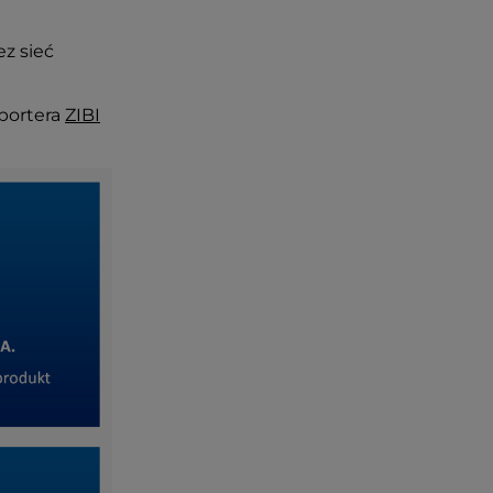
ez sieć
portera
ZIBI