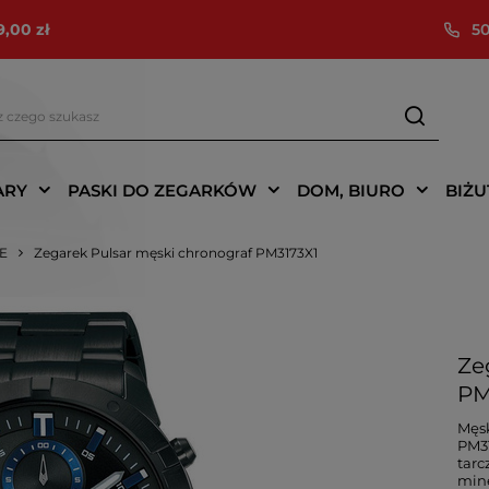
9,00 zł
50
ARY
PASKI DO ZEGARKÓW
DOM, BIURO
BIŻU
IE
Zegarek Pulsar męski chronograf PM3173X1
Ze
PM
Męsk
PM31
tarc
mine