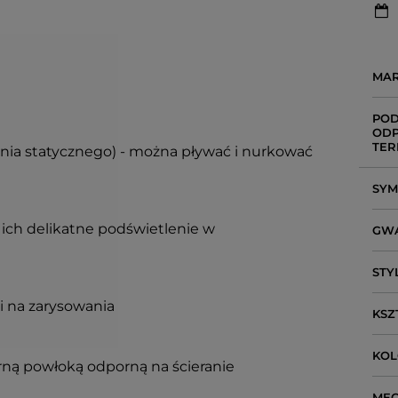
MA
POD
ODP
TER
enia statycznego) - można pływać i nurkować
SY
ich delikatne podświetlenie w
GW
STY
i na zarysowania
KSZ
KO
arną powłoką odporną na ścieranie
ME