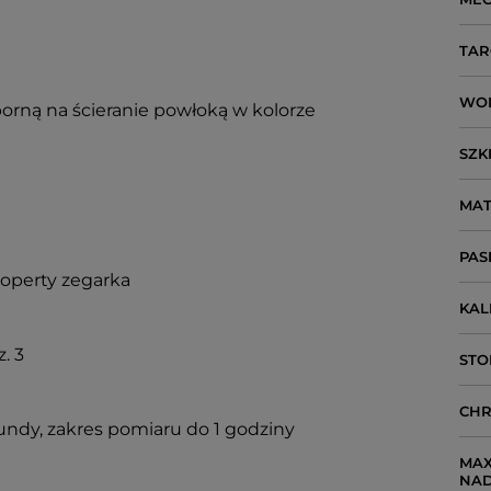
TAR
WO
porną na ścieranie powłoką w kolorze
SZK
MAT
PAS
koperty zegarka
KA
. 3
STO
CH
undy, zakres pomiaru do 1 godziny
MAX
NA