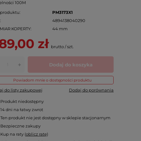
elności 100M
 produktu
PM3173X1
N
4894138040290
MIAR KOPERTY
44 mm
89,00 zł
brutto
/
szt.
Dodaj do koszyka
+
Powiadom mnie o dostępności produktu
j do listy zakupowej
Dodaj do porównania
Produkt niedostępny
14
dni na łatwy zwrot
Ten produkt nie jest dostępny w sklepie stacjonarnym
Bezpieczne zakupy
Kup na raty (
oblicz ratę
)