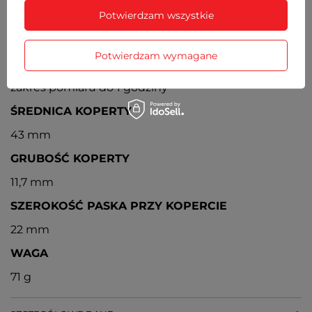
Wskaźnik dnia miesiąca umieszczony między godz.
Potwierdzam wszystkie
4 a 5
CHRONOGRAF
Potwierdzam wymagane
Analogowy stoper z dokładnością do 1/10 sekundy,
zakres pomiaru do 1 godziny
ŚREDNICA KOPERTY
43 mm
GRUBOŚĆ KOPERTY
11,7 mm
SZEROKOŚĆ PASKA PRZY KOPERCIE
22 mm
WAGA
71 g