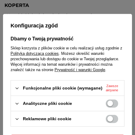
KOPERTA
Wysokiej jakości stal nierdzewna pokryta czarną
powłoką odporną na ścieranie
Konfiguracja zgód
TARCZA
Dbamy o Twoją prywatność
Czarna, wskazówki i indeksy w kolorze różowego
złota, skala tachymetru
Sklep korzysta z plików cookie w celu realizacji usług zgodnie z
Polityką dotyczącą cookies
. Możesz określić warunki
PASEK
przechowywania lub dostępu do cookie w Twojej przeglądarce.
Więcej informacji na temat warunków i prywatności można
Czarny, skórzany, przeszywany, stalowa sprzączka w
znaleźć także na stronie
Prywatność i warunki Google
.
kolorze koperty
ZAPIĘCIE
Zawsze
Funkcjonalne pliki cookie (wymagane)
aktywne
Klasyczne, na sprzączkę
Analityczne pliki cookie
DEKIELEK
Stalowy, zakręcany, zwiększający szczelność koperty
Reklamowe pliki cookie
zegarka
DATOWNIK