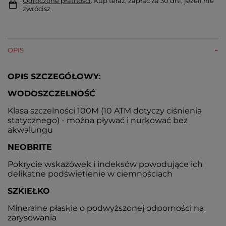
Odroczone płatności
. Kup teraz, zapłać za 30 dni, jeżeli nie
zwrócisz
OPIS
OPIS SZCZEGÓŁOWY:
WODOSZCZELNOŚĆ
Klasa szczelności 100M (10 ATM dotyczy ciśnienia
statycznego) - można pływać i nurkować bez
akwalungu
NEOBRITE
Pokrycie wskazówek i indeksów powodujące ich
delikatne podświetlenie w ciemnościach
SZKIEŁKO
Mineralne płaskie o podwyższonej odporności na
zarysowania