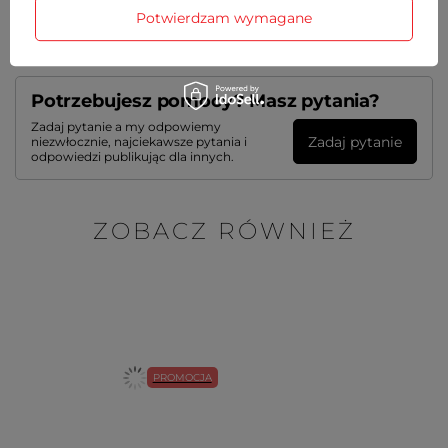
Potwierdzam wymagane
OPINIE
(0)
Potrzebujesz pomocy? Masz pytania?
Zadaj pytanie a my odpowiemy
Zadaj pytanie
niezwłocznie, najciekawsze pytania i
odpowiedzi publikując dla innych.
ZOBACZ RÓWNIEŻ
PROMOCJA