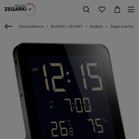
Strona główna
BUDZIKI i ZEGARY
Budziki
Zegar ścienny s