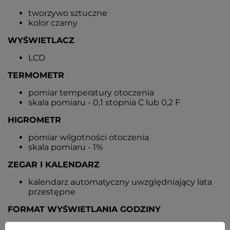
tworzywo sztuczne
kolor czarny
WYŚWIETLACZ
LCD
TERMOMETR
pomiar temperatury otoczenia
skala pomiaru - 0,1 stopnia C lub 0,2 F
HIGROMETR
pomiar wilgotności otoczenia
skala pomiaru - 1%
ZEGAR I KALENDARZ
kalendarz automatyczny uwzględniający lata
przestępne
FORMAT WYŚWIETLANIA GODZINY
czas może być wyświetlany w formacie 12 lub