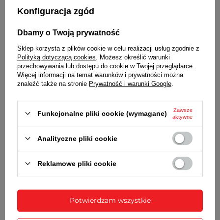
24-godzinnym
Konfiguracja zgód
ALARM
Dbamy o Twoją prywatność
TAK - budzenie dźwiękiem elektronicznym
wskaźnik załączonego alarmu
Sklep korzysta z plików cookie w celu realizacji usług zgodnie z
Polityką dotyczącą cookies
. Możesz określić warunki
ZASILANIE
przechowywania lub dostępu do cookie w Twojej przeglądarce.
Więcej informacji na temat warunków i prywatności można
2 baterie LR6 (AA) - w zestawie
znaleźć także na stronie
Prywatność i warunki Google
.
MOŻLIWOŚCI MONTAŻU
Zawsze
Funkcjonalne pliki cookie (wymagane)
otwór do powieszenia zegara na ścianie
aktywne
rozkładana podstawka
Analityczne pliki cookie
WYMIARY
21,1 cm x 21,1 cm x 2,5 cm [szer x wys x gł]
Reklamowe pliki cookie
SZCZEGÓŁOWE DANE
Potwierdzam wszystkie
GWARANCJA