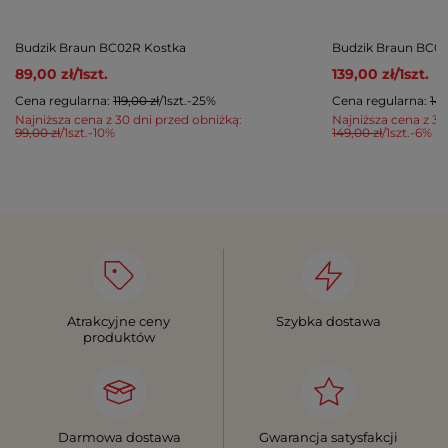
Budzik Braun BC02R Kostka
Budzik Braun BC0
89,00 zł
/
1
szt.
139,00 zł
/
1
szt.
Cena regularna:
119,00 zł
/
1
szt.
-25%
Cena regularna:
149
Najniższa cena z 30 dni przed obniżką:
Najniższa cena z 30
99,00 zł
/
1
szt.
-10%
149,00 zł
/
1
szt.
-6%
Atrakcyjne ceny
Szybka dostawa
produktów
Darmowa dostawa
Gwarancja satysfakcji