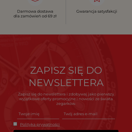
Darmowa dostawa
Gwarancja satysfakcji
dla zamówień od 69 zł
ZAPISZ SIĘ DO
NEWSLETTERA
Zapisz się do newslettera i zdobywaj jako pierwszy
wyjątkowe oferty promocyjne i nowości ze świata
zegarków.
Polityka prywatności