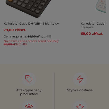
Kalkulator Casio DH-12BK-S biurkowy
Kalkulator Casio 
czasowe
79,00 zł
/
1
szt.
69,00 zł
/
1
szt.
Cena regularna:
89,00 zł
/
1
szt.
-11%
Najniższa cena z 30 dni przed obniżką:
89,00 zł
/
1
szt.
-11%
Atrakcyjne ceny
Szybka dostawa
produktów