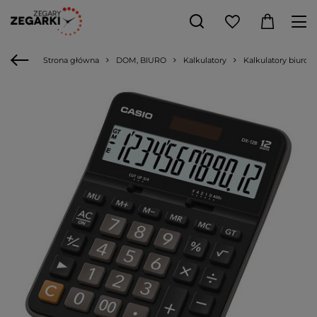
Strona główna
DOM, BIURO
Kalkulatory
Kalkulatory biurow