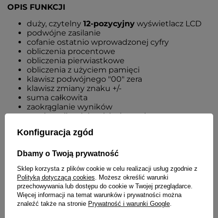
OPIS FUNKCJI
duży, czytelny
12-pozycyjny
wyświetlacz LCD
podwójne zasilanie
cofanie ostatnio wprowadzonej cyfry
obliczenia procentowe
obliczenia pierwiastkowe
obliczenia z użyciem pamięci
klawisz podwójnego "00" zera
klawisz zmiany znaku +/-
suma całkowita
zaokrąglanie wyników
przełącznik miejsc dziesiętnych
znacznik części tysięcznej
Konfiguracja zgód
automatyczne wyłączanie zasilania po kilku
minutach od ostatniej operacji
DUŻE
plastikowe klawisze
Dbamy o Twoją prywatność
obudowa z tworzywa sztucznego
Sklep korzysta z plików cookie w celu realizacji usług zgodnie z
wymiary: 129 x 175,5 x 33,2 mm [szer x wys x gr]
Polityką dotyczącą cookies
. Możesz określić warunki
waga: 180 g
przechowywania lub dostępu do cookie w Twojej przeglądarce.
Więcej informacji na temat warunków i prywatności można
znaleźć także na stronie
Prywatność i warunki Google
.
SZCZEGÓŁOWE DANE