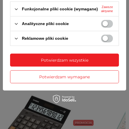
GWARANCJA
Zawsze
Funkcjonalne pliki cookie (wymagane)
aktywne
OPINIE
(0)
Analityczne pliki cookie
Reklamowe pliki cookie
Potrzebujesz pomocy? Masz pytania?
Zadaj pytanie a my odpowiemy
Zadaj pytanie
niezwłocznie, najciekawsze pytania i
odpowiedzi publikując dla innych.
Potwierdzam wszystkie
Potwierdzam wymagane
ZOBACZ RÓWNIEŻ
PROMOCJA