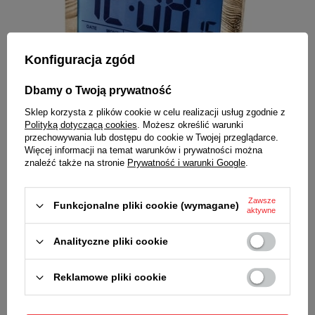
Konfiguracja zgód
Dbamy o Twoją prywatność
Sklep korzysta z plików cookie w celu realizacji usług zgodnie z
Polityką dotyczącą cookies
. Możesz określić warunki
Jakie zegary pasują do stylu
przechowywania lub dostępu do cookie w Twojej przeglądarce.
hampton?
Więcej informacji na temat warunków i prywatności można
znaleźć także na stronie
Prywatność i warunki Google
.
Zegary na ścianę, jakie znaleźć można we wnętrzach
urządzonych w stylu Hampton, są przede wszystkim
czytelne, eleganckie i zachowane w stonowanych kolorach
Zawsze
Funkcjonalne pliki cookie (wymagane)
aktywne
ograniczających się do bieli, beżów i pasteli. Ich cechą
charakterystyczną są duże, czytelne cyfry rzymskie oraz
niecodzienny design vintage i postarzane zdobienia. Zegary
Analityczne pliki cookie
w stylu Hampton znajdują się najczęściej w centralnej
części salonu lub kuchni i są doskonale widoczne z każdego
miejsca.
Reklamowe pliki cookie
Choć zdecydowanie królują modele o prostej formie,
dopuszczalne są również ciekawsze wariacje jak np. zegary