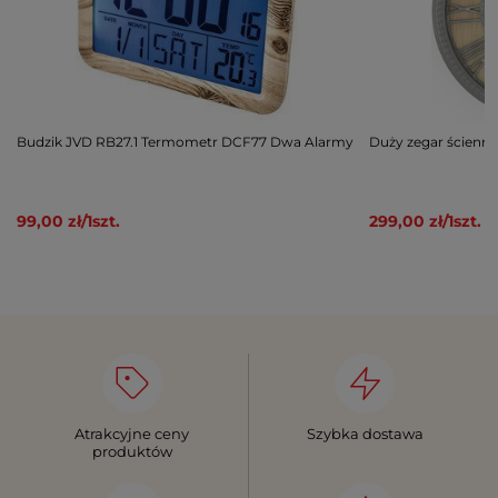
Budzik JVD RB27.1 Termometr DCF77 Dwa Alarmy
Duży zegar ścienn
99,00 zł
/
1
szt.
299,00 zł
/
1
szt.
Atrakcyjne ceny
Szybka dostawa
produktów