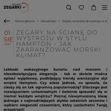
Strona główna
Aktualności
Zegary na ścianę do wystroju w sty
ZEGARY NA ŚCIANĘ DO
01
WYSTROJU W STYLU
SIE
HAMPTON - JAK
2022
ZAARANŻOWAĆ MORSKI
KLIMAT?
Lekkość wakacyjnego kurortu nad morzem i
niezobowiązująca elegancja - tak w skrócie można
opisać wyjątkowy, podbijający trendy aranżacyjne styl
wnętrz Hampton. Czy wiesz jednak, co sprawia, że
cieszy się on tak ogromną popularnością? Dlaczego jest
rozwiązaniem uniwersalnym i świetnie sprawdzi się w
niemal każdym wnętrzu? Poznaj niewymuszoną klasę
jednego z najmodniejszych stylów ostatnich sezonów i
wybierz elegancki czasomierz, który uszlachetni Twoją
przestrzeń!