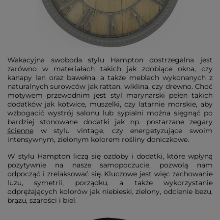
Wakacyjna swoboda stylu Hampton dostrzegalna jest
zarówno w materiałach takich jak zdobiące okna, czy
kanapy len oraz bawełna, a także meblach wykonanych z
naturalnych surowców jak rattan, wiklina, czy drewno. Choć
motywem przewodnim jest styl marynarski pełen takich
dodatków jak kotwice, muszelki, czy latarnie morskie, aby
wzbogacić wystrój salonu lub sypialni można sięgnąć po
bardziej stonowane dodatki jak np. postarzane
zegary
ścienne
w stylu vintage, czy energetyzujące swoim
intensywnym, zielonym kolorem rośliny doniczkowe.
W stylu Hampton liczą się ozdoby i dodatki, które wpłyną
pozytywnie na nasze samopoczucie, pozwolą nam
odpocząć i zrelaksować się. Kluczowe jest więc zachowanie
luzu, symetrii, porządku, a także wykorzystanie
odprężających kolorów jak niebieski, zielony, odcienie beżu,
brązu, szarości i biel.