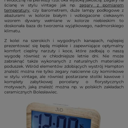
i widoczną na pierwszy rzut oka wysoką jakością. Zegary na
ścianę w stylu vintage jak np.
zegary z pomiarem
temperatury
, czy barometrem, duże lampy podłogowe z
abażurami w kolorze białym i wzbogacone ciekawym
wzorem dywany wełniane w kolorze niebieskim to
doskonała baza do tworzenia wyjątkowego, nadmorskiego
klimatu.
Z kolei na szerokich i wygodnych kanapach, najlepiej
prezentować się będą miękkie i zapewniające optymalny
komfort cieplny narzuty i koce, które zadbają o naszą
wygodę również w chłodniejsze letnie dni. Nie może
zabraknąć także wykonanych z naturalnych materiałów
poduszek. Wśród elementów zdobiących wystrój Hampton
znaleźć można nie tylko zegary naścienne czy kominkowe
w stylu vintage, ale również postarzane stoliki kawowe i
komplety zabytkowej porcelany o florystycznych
motywach, jaką znaleźć można np. w polskich zakładach
ceramicznych Bolesławiec.