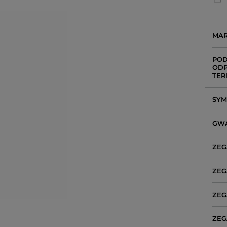
MA
POD
ODP
TER
SY
GW
ZEG
ZEG
ZEG
ZEG