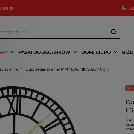
9,00 zł
50
ARY
PASKI DO ZEGARKÓW
DOM, BIURO
BIŻU
ry ścienne
Duży zegar ścienny MPM E04.4110.9080 40 cm
W P
Du
E0
Duży
biur
mec