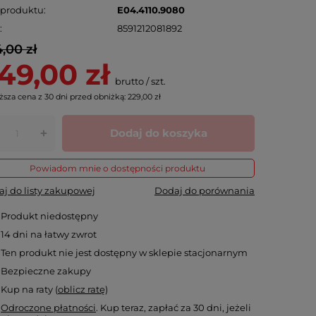
 produktu
E04.4110.9080
N
8591212081892
,00 zł
49,00 zł
brutto
/
szt.
ższa cena z 30 dni przed obniżką:
229,00 zł
Dodaj do koszyka
+
Powiadom mnie o dostępności produktu
j do listy zakupowej
Dodaj do porównania
Produkt niedostępny
14
dni na łatwy zwrot
Ten produkt nie jest dostępny w sklepie stacjonarnym
Bezpieczne zakupy
Kup na raty (
oblicz ratę
)
Odroczone płatności
. Kup teraz, zapłać za 30 dni, jeżeli