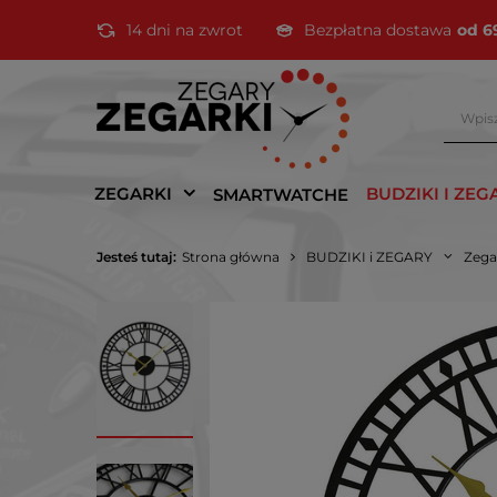
14 dni na zwrot
Bezpłatna dostawa
od 6
ZEGARKI
BUDZIKI I ZEG
SMARTWATCHE
Jesteś tutaj:
Strona główna
BUDZIKI i ZEGARY
Zega