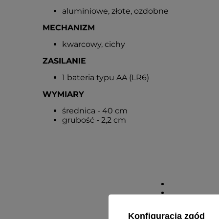
aluminiowe, złote, ozdobne
MECHANIZM
kwarcowy, cichy
ZASILANIE
1 bateria typu AA (LR6)
WYMIARY
średnica - 40 cm
grubość - 2,2 cm
Konfiguracja zgód
Gwarancja r