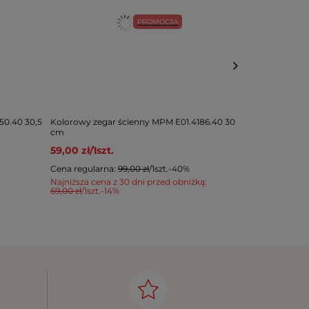
PROMOCJA
50.40 30,5
Kolorowy zegar ścienny MPM E01.4186.40 30
Zegar ścienn
cm
czytelny cich
59,00 zł
/
1
szt.
84,00 zł
/
1
s
Cena regularna:
99,00 zł
/
1
szt.
-40%
Najniższa cena z 30 dni przed obniżką:
69,00 zł
/
1
szt.
-14%