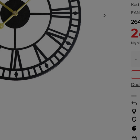
Kod
EA
264
2
Najni
-
Doda