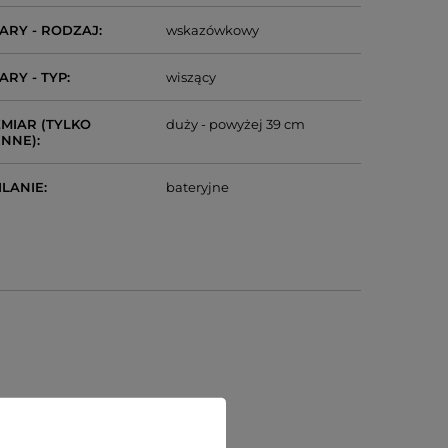
ARY - RODZAJ
wskazówkowy
ARY - TYP
wiszący
MIAR (TYLKO
duży - powyżej 39 cm
ENNE)
ILANIE
bateryjne
)
centa lub za