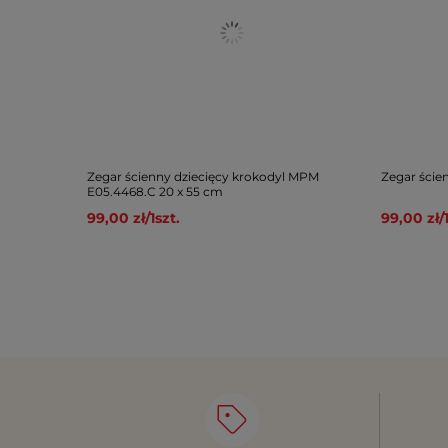
Zegar ścienny dziecięcy krokodyl MPM
Zegar ście
E05.4468.C 20 x 55 cm
99,00 zł
/
1
szt.
99,00 zł
/