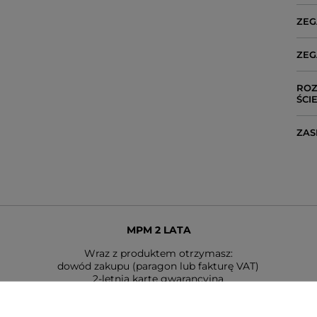
ZEG
ZEG
ROZ
ŚCI
ZAS
MPM 2 LATA
Wraz z produktem otrzymasz:
dowód zakupu (paragon lub fakturę VAT)
2-letnią kartę gwarancyjną
instrukcję obsługi w języku polskim (dotyczy modeli funkcyjnych
ealizowana jest na podstawie dowodu zakupu przez serwis produ