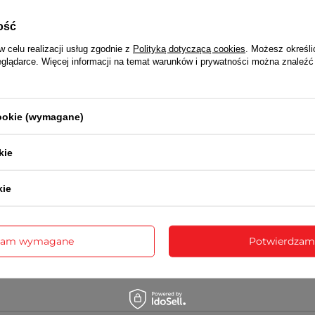
pośrednictwem sklepu
ość
w celu realizacji usług zgodnie z
Polityką dotyczącą cookies
. Możesz określi
NAPISZ SWOJĄ OPINIĘ
eglądarce. Więcej informacji na temat warunków i prywatności można znaleźć
Twoja ocena:
5/5
cookie (wymagane)
 opinii
kie
kie
sne zdjęcie produktu:
zam wymagane
Potwierdzam