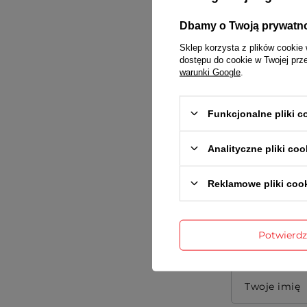
Dbamy o Twoją prywatn
Sklep korzysta z plików cookie 
dostępu do cookie w Twojej prz
warunki Google
.
Funkcjonalne pliki 
Treść twojej
Analityczne pliki coo
Reklamowe pliki coo
Dodaj wła
Potwierd
Twoje imię