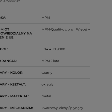
nie zwrócisz
RKA
MPM
MIOT
MPM-Quality, v. o. s.
Więcej
OWIEDZIALNY NA
ENIE UE
MBOL
E04.4110.9080
ARANCJA
MPM 2 lata
ARY - KOLOR
czarny
ARY - KSZTAŁT
okrągły
ARY - MATERIAŁ
metal
ARY - MECHANIZM
kwarcowy
cichy / płynący