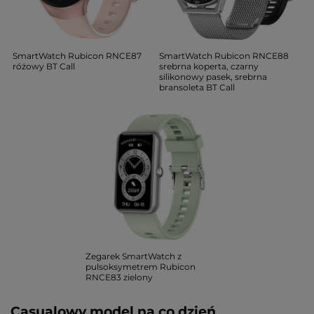
SmartWatch Rubicon RNCE87
SmartWatch Rubicon RNCE88
różowy BT Call
srebrna koperta, czarny
silikonowy pasek, srebrna
bransoleta BT Call
Zegarek SmartWatch z
pulsoksymetrem Rubicon
RNCE83 zielony
Casualowy model na co dzień