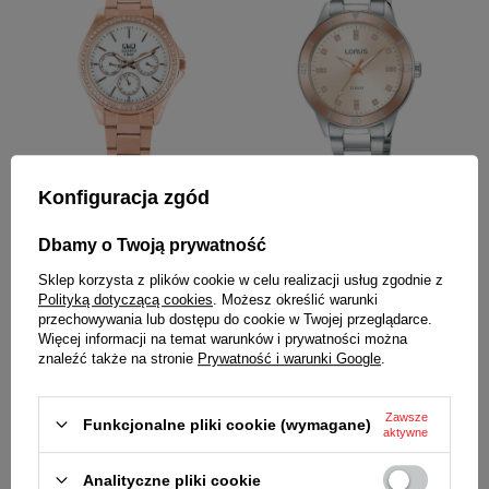
Konfiguracja zgód
Zegarek Q&Q CE01-002 Cyrkonie
Zegarek Lorus damski RG241RX9
Biżuteryjny MultiData
Dbamy o Twoją prywatność
Sklep korzysta z plików cookie w celu realizacji usług zgodnie z
Polityką dotyczącą cookies
. Możesz określić warunki
przechowywania lub dostępu do cookie w Twojej przeglądarce.
Więcej informacji na temat warunków i prywatności można
znaleźć także na stronie
Prywatność i warunki Google
.
Zawsze
Funkcjonalne pliki cookie (wymagane)
aktywne
Analityczne pliki cookie