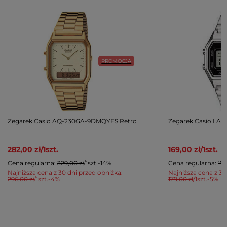
PROMOCJA
Zegarek Casio AQ-230GA-9DMQYES Retro
Zegarek Casio LA
282,00 zł
/
1
szt.
169,00 zł
/
1
szt.
Cena regularna:
329,00 zł
/
1
szt.
-14%
Cena regularna:
199
Najniższa cena z 30 dni przed obniżką:
Najniższa cena z 30
296,00 zł
/
1
szt.
-4%
179,00 zł
/
1
szt.
-5%