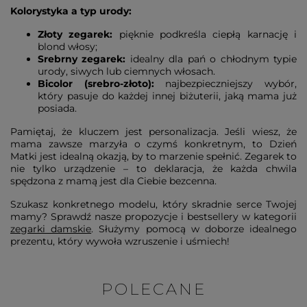
Kolorystyka a typ urody:
Złoty zegarek:
pięknie podkreśla ciepłą karnację i
blond włosy;
Srebrny zegarek:
idealny dla pań o chłodnym typie
urody, siwych lub ciemnych włosach.
Bicolor (srebro-złoto):
najbezpieczniejszy wybór,
który pasuje do każdej innej biżuterii, jaką mama już
posiada.
Pamiętaj, że kluczem jest personalizacja. Jeśli wiesz, że
mama zawsze marzyła o czymś konkretnym, to Dzień
Matki jest idealną okazją, by to marzenie spełnić. Zegarek to
nie tylko urządzenie – to deklaracja, że każda chwila
spędzona z mamą jest dla Ciebie bezcenna.
Szukasz konkretnego modelu, który skradnie serce Twojej
mamy? Sprawdź nasze propozycje i bestsellery w kategorii
zegarki damskie
. Służymy pomocą w doborze idealnego
prezentu, który wywoła wzruszenie i uśmiech!
POLECANE