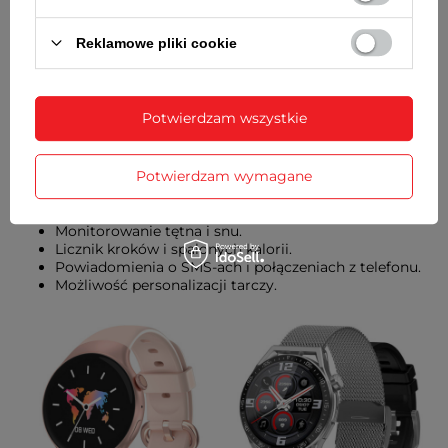
Zegarek Jordan Kerr P9007 IPG
PK damski cyrkonie 30 mm
Reklamowe pliki cookie
Nowoczesny smartwatch – asystent
zdrowia
Potwierdzam wszystkie
Dla mam aktywnych, które dbają o kondycję lub lubią być
zawsze „pod telefonem”, doskonałym wyborem będzie
Potwierdzam wymagane
smartwatch
. Współczesne urządzenia tego typu wyglądają
równie stylowm co tradycyjne czasomierze, a oferują:
Monitorowanie tętna i snu.
Licznik kroków i spalonych kalorii.
Powiadomienia o SMS-ach i połączeniach z telefonu.
Możliwość personalizacji tarczy.