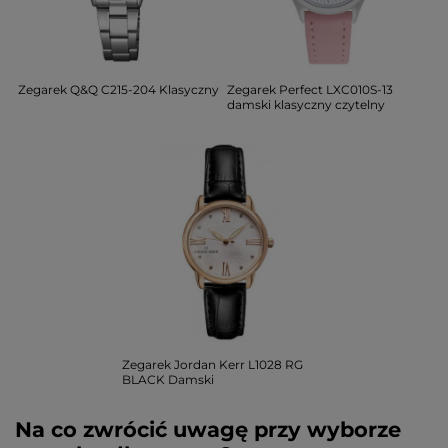
Zegarek Q&Q C215-204 Klasyczny
Zegarek Perfect LXC010S-13
damski klasyczny czytelny
Zegarek Jordan Kerr L1028 RG
BLACK Damski
Na co zwrócić uwagę przy wyborze