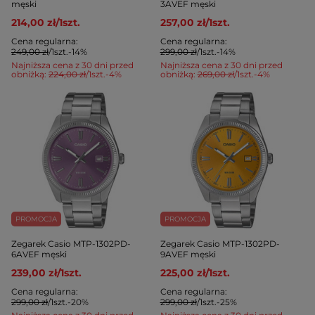
męski
3AVEF męski
214,00 zł
/
1
szt.
257,00 zł
/
1
szt.
Cena regularna:
Cena regularna:
249,00 zł
/
1
szt.
-14%
299,00 zł
/
1
szt.
-14%
Najniższa cena z 30 dni przed
Najniższa cena z 30 dni przed
obniżką:
224,00 zł
/
1
szt.
-4%
obniżką:
269,00 zł
/
1
szt.
-4%
PROMOCJA
PROMOCJA
Zegarek Casio MTP-1302PD-
Zegarek Casio MTP-1302PD-
6AVEF męski
9AVEF męski
239,00 zł
/
1
szt.
225,00 zł
/
1
szt.
Cena regularna:
Cena regularna:
299,00 zł
/
1
szt.
-20%
299,00 zł
/
1
szt.
-25%