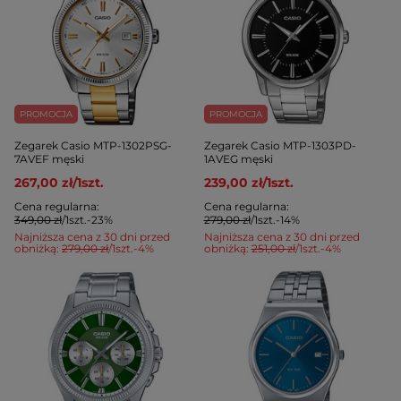
PROMOCJA
PROMOCJA
Zegarek Casio MTP-1302PSG-
Zegarek Casio MTP-1303PD-
7AVEF męski
1AVEG męski
267,00 zł
/
1
szt.
239,00 zł
/
1
szt.
Cena regularna:
Cena regularna:
349,00 zł
/
1
szt.
-23%
279,00 zł
/
1
szt.
-14%
Najniższa cena z 30 dni przed
Najniższa cena z 30 dni przed
obniżką:
279,00 zł
/
1
szt.
-4%
obniżką:
251,00 zł
/
1
szt.
-4%