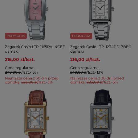
PROMOCJA
PROMOCJA
Zegarek Casio LTP-1165PA -4CEF
Zegarek Casio LTP-1234PD-7BEG
damski
damski
216,00 zł
/
1
szt.
216,00 zł
/
1
szt.
Cena regularna:
Cena regularna:
249,00 zł
/
1
szt.
-13%
249,00 zł
/
1
szt.
-13%
Najniższa cena z 30 dni przed
Najniższa cena z 30 dni przed
obniżką:
223,00 zł
/
1
szt.
-3%
obniżką:
223,00 zł
/
1
szt.
-3%