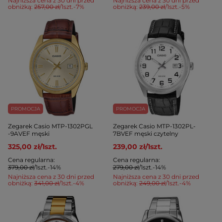
Najniższa cena z 30 dni przed
Najniższa cena z 30 dni przed
obniżką:
257,00 zł
/
1
szt.
-7%
obniżką:
239,00 zł
/
1
szt.
-5%
PROMOCJA
PROMOCJA
Zegarek Casio MTP-1302PGL
Zegarek Casio MTP-1302PL-
-9AVEF męski
7BVEF męski czytelny
325,00 zł
/
1
szt.
239,00 zł
/
1
szt.
Cena regularna:
Cena regularna:
379,00 zł
/
1
szt.
-14%
279,00 zł
/
1
szt.
-14%
Najniższa cena z 30 dni przed
Najniższa cena z 30 dni przed
obniżką:
341,00 zł
/
1
szt.
-4%
obniżką:
249,00 zł
/
1
szt.
-4%