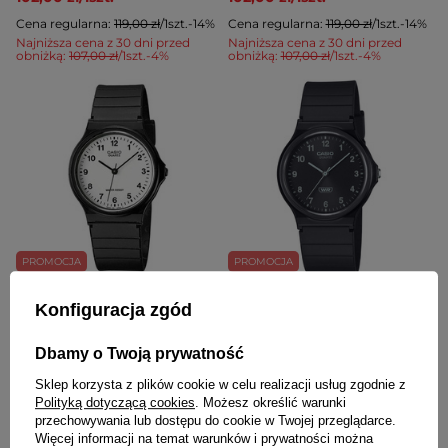
Cena regularna:
119,00 zł
/
1
szt.
-14%
Cena regularna:
119,00 zł
/
1
szt.
-14%
Najniższa cena z 30 dni przed
Najniższa cena z 30 dni przed
obniżką:
107,00 zł
/
1
szt.
-4%
obniżką:
107,00 zł
/
1
szt.
-4%
PROMOCJA
PROMOCJA
Zegarek Casio MQ-24 -7BLLEG
Zegarek Casio MQ-24B-1BEF
Konfiguracja zgód
Unisex
Unisex
102,00 zł
/
1
szt.
128,00 zł
/
1
szt.
Dbamy o Twoją prywatność
Cena regularna:
119,00 zł
/
1
szt.
-14%
Cena regularna:
149,00 zł
/
1
szt.
-14%
Najniższa cena z 30 dni przed
Najniższa cena z 30 dni przed
Sklep korzysta z plików cookie w celu realizacji usług zgodnie z
obniżką:
107,00 zł
/
1
szt.
-4%
obniżką:
134,00 zł
/
1
szt.
-4%
Polityką dotyczącą cookies
. Możesz określić warunki
przechowywania lub dostępu do cookie w Twojej przeglądarce.
Więcej informacji na temat warunków i prywatności można