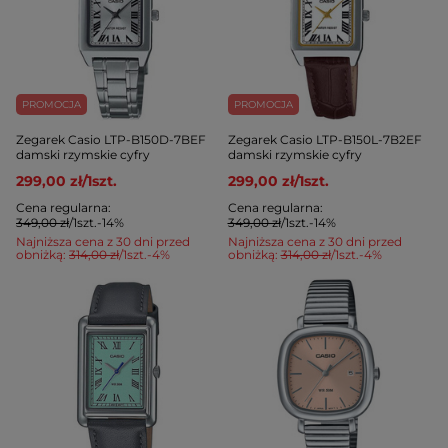
PROMOCJA
PROMOCJA
Zegarek Casio LTP-B150D-7BEF
Zegarek Casio LTP-B150L-7B2EF
damski rzymskie cyfry
damski rzymskie cyfry
299,00 zł
/
1
szt.
299,00 zł
/
1
szt.
Cena regularna:
Cena regularna:
349,00 zł
/
1
szt.
-14%
349,00 zł
/
1
szt.
-14%
Najniższa cena z 30 dni przed
Najniższa cena z 30 dni przed
obniżką:
314,00 zł
/
1
szt.
-4%
obniżką:
314,00 zł
/
1
szt.
-4%