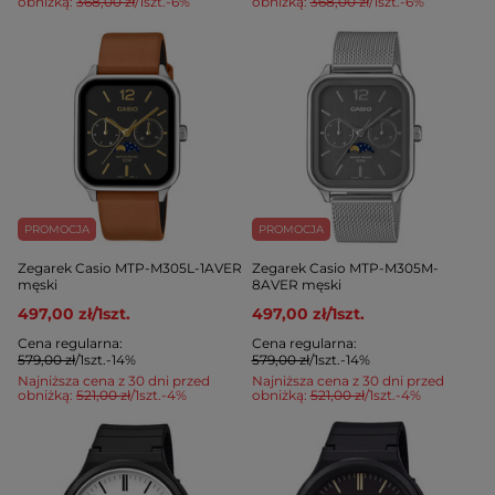
obniżką:
368,00 zł
/
1
szt.
-6%
obniżką:
368,00 zł
/
1
szt.
-6%
PROMOCJA
PROMOCJA
Zegarek Casio MTP-M305L-1AVER
Zegarek Casio MTP-M305M-
męski
8AVER męski
497,00 zł
/
1
szt.
497,00 zł
/
1
szt.
Cena regularna:
Cena regularna:
579,00 zł
/
1
szt.
-14%
579,00 zł
/
1
szt.
-14%
Najniższa cena z 30 dni przed
Najniższa cena z 30 dni przed
obniżką:
521,00 zł
/
1
szt.
-4%
obniżką:
521,00 zł
/
1
szt.
-4%