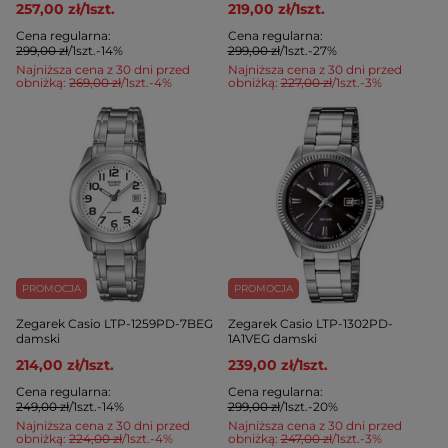
257,00 zł
/
1
szt.
219,00 zł
/
1
szt.
Cena regularna:
Cena regularna:
299,00 zł
/
1
szt.
-14%
299,00 zł
/
1
szt.
-27%
Najniższa cena z 30 dni przed
Najniższa cena z 30 dni przed
obniżką:
269,00 zł
/
1
szt.
-4%
obniżką:
227,00 zł
/
1
szt.
-3%
PROMOCJA
PROMOCJA
Zegarek Casio LTP-1259PD-7BEG
Zegarek Casio LTP-1302PD-
damski
1A1VEG damski
214,00 zł
/
1
szt.
239,00 zł
/
1
szt.
Cena regularna:
Cena regularna:
249,00 zł
/
1
szt.
-14%
299,00 zł
/
1
szt.
-20%
Najniższa cena z 30 dni przed
Najniższa cena z 30 dni przed
obniżką:
224,00 zł
/
1
szt.
-4%
obniżką:
247,00 zł
/
1
szt.
-3%