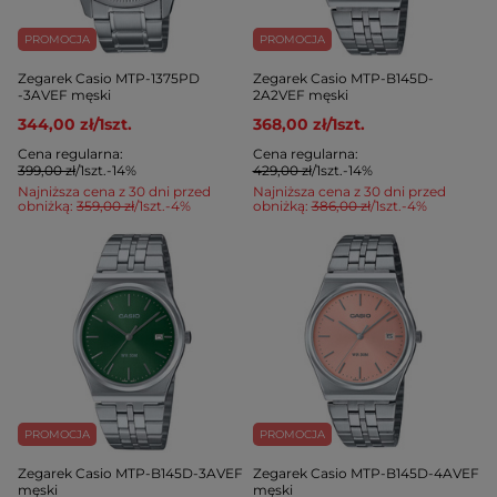
PROMOCJA
PROMOCJA
Zegarek Casio MTP-1375PD
Zegarek Casio MTP-B145D-
-3AVEF męski
2A2VEF męski
344,00 zł
/
1
szt.
368,00 zł
/
1
szt.
Cena regularna:
Cena regularna:
399,00 zł
/
1
szt.
-14%
429,00 zł
/
1
szt.
-14%
Najniższa cena z 30 dni przed
Najniższa cena z 30 dni przed
obniżką:
359,00 zł
/
1
szt.
-4%
obniżką:
386,00 zł
/
1
szt.
-4%
PROMOCJA
PROMOCJA
Zegarek Casio MTP-B145D-3AVEF
Zegarek Casio MTP-B145D-4AVEF
męski
męski