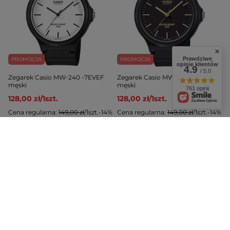
Prawdziwe
PROMOCJA
PROMOCJA
opinie klientów
4.9
/ 5.0
Zegarek Casio MW-240 -7EVEF
Zegarek Casio MW-240-1E2VEF
męski
męski
761 opinii
128,00 zł
/
1
szt.
128,00 zł
/
1
szt.
Cena regularna:
149,00 zł
/
1
szt.
-14%
Cena regularna:
149,00 zł
/
1
szt.
-14%
Najniższa cena z 30 dni przed
Najniższa cena z 30 dni przed
obniżką:
134,00 zł
/
1
szt.
-4%
obniżką:
134,00 zł
/
1
szt.
-4%