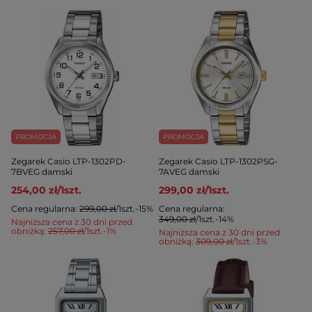
PROMOCJA
PROMOCJA
Zegarek Casio LTP-1302PD-
Zegarek Casio LTP-1302PSG-
7BVEG damski
7AVEG damski
254,00 zł
/
1
szt.
299,00 zł
/
1
szt.
Cena regularna:
299,00 zł
/
1
szt.
-15%
Cena regularna:
349,00 zł
/
1
szt.
-14%
Najniższa cena z 30 dni przed
obniżką:
257,00 zł
/
1
szt.
-1%
Najniższa cena z 30 dni przed
obniżką:
309,00 zł
/
1
szt.
-3%