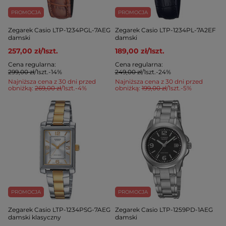
PROMOCJA
PROMOCJA
Zegarek Casio LTP-1234PGL-7AEG
Zegarek Casio LTP-1234PL-7A2EF
damski
damski
257,00 zł
/
1
szt.
189,00 zł
/
1
szt.
Cena regularna:
Cena regularna:
299,00 zł
/
1
szt.
-14%
249,00 zł
/
1
szt.
-24%
Najniższa cena z 30 dni przed
Najniższa cena z 30 dni przed
obniżką:
269,00 zł
/
1
szt.
-4%
obniżką:
199,00 zł
/
1
szt.
-5%
PROMOCJA
PROMOCJA
Zegarek Casio LTP-1234PSG-7AEG
Zegarek Casio LTP-1259PD-1AEG
damski klasyczny
damski