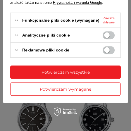
znaleźć także na stronie
Prywatność i warunki Google
.
Zawsze
Funkcjonalne pliki cookie (wymagane)
aktywne
Analityczne pliki cookie
PROMOCJA
PROMOCJA
Reklamowe pliki cookie
Zegarek Casio MQ-24B-8BEF
Zegarek Casio MQ-24B-9BEF
Unisex
Unisex
128,00 zł
/
1
szt.
128,00 zł
/
1
szt.
Potwierdzam wszystkie
Cena regularna:
149,00 zł
/
1
szt.
-14%
Cena regularna:
149,00 zł
/
1
szt.
-14%
Najniższa cena z 30 dni przed
Najniższa cena z 30 dni przed
obniżką:
134,00 zł
/
1
szt.
-4%
obniżką:
134,00 zł
/
1
szt.
-4%
Potwierdzam wymagane