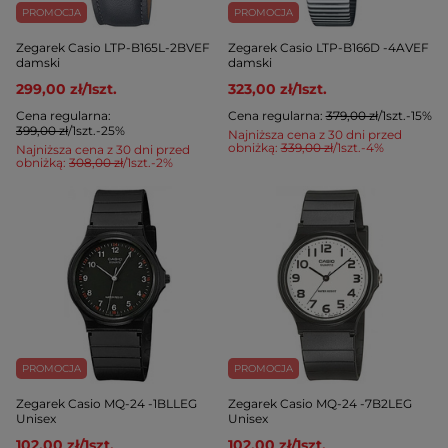
PROMOCJA
PROMOCJA
Zegarek Casio LTP-B165L-2BVEF
Zegarek Casio LTP-B166D -4AVEF
damski
damski
299,00 zł
/
1
szt.
323,00 zł
/
1
szt.
Cena regularna:
Cena regularna:
379,00 zł
/
1
szt.
-15%
399,00 zł
/
1
szt.
-25%
Najniższa cena z 30 dni przed
obniżką:
339,00 zł
/
1
szt.
-4%
Najniższa cena z 30 dni przed
obniżką:
308,00 zł
/
1
szt.
-2%
PROMOCJA
PROMOCJA
Zegarek Casio MQ-24 -1BLLEG
Zegarek Casio MQ-24 -7B2LEG
Unisex
Unisex
102,00 zł
/
1
szt.
102,00 zł
/
1
szt.