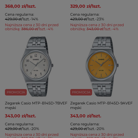
368,00 zł
/
1
szt.
329,00 zł
/
1
szt.
Cena regularna:
Cena regularna:
429,00 zł
/
1
szt.
-14%
429,00 zł
/
1
szt.
-23%
Najniższa cena z 30 dni przed
Najniższa cena z 30 dni przed
obniżką:
386,00 zł
/
1
szt.
-4%
obniżką:
343,00 zł
/
1
szt.
-4%
PROMOCJA
PROMOCJA
Zegarek Casio MTP-B145D-7BVEF
Zegarek Casio MTP-B145D-9AVEF
męski
męski
343,00 zł
/
1
szt.
343,00 zł
/
1
szt.
Cena regularna:
Cena regularna:
429,00 zł
/
1
szt.
-20%
429,00 zł
/
1
szt.
-20%
Najniższa cena z 30 dni przed
Najniższa cena z 30 dni przed