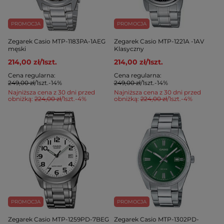
PROMOCJA
PROMOCJA
Zegarek Casio MTP-1183PA-1AEG
Zegarek Casio MTP-1221A -1AV
męski
Klasyczny
214,00 zł
/
1
szt.
214,00 zł
/
1
szt.
Cena regularna:
Cena regularna:
249,00 zł
/
1
szt.
-14%
249,00 zł
/
1
szt.
-14%
Najniższa cena z 30 dni przed
Najniższa cena z 30 dni przed
obniżką:
224,00 zł
/
1
szt.
-4%
obniżką:
224,00 zł
/
1
szt.
-4%
PROMOCJA
PROMOCJA
Zegarek Casio MTP-1259PD-7BEG
Zegarek Casio MTP-1302PD-