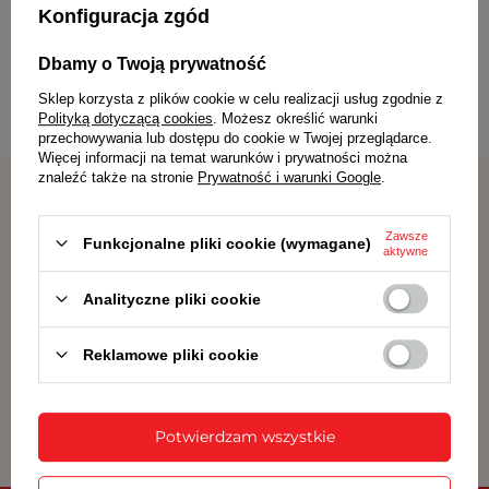
Konfiguracja zgód
Dbamy o Twoją prywatność
Budzik JVD SRP8603.3 8,5 cm perłowy
Budzik JVD SRP860
66,00 zł
66,00 zł
Sklep korzysta z plików cookie w celu realizacji usług zgodnie z
Polityką dotyczącą cookies
. Możesz określić warunki
przechowywania lub dostępu do cookie w Twojej przeglądarce.
Więcej informacji na temat warunków i prywatności można
znaleźć także na stronie
Prywatność i warunki Google
.
Zawsze
Funkcjonalne pliki cookie (wymagane)
aktywne
Atrakcyjne ceny
Szybka dostawa
produktów
Analityczne pliki cookie
Reklamowe pliki cookie
Darmowa dostawa
Gwarancja satysfakcji
dla zamówień od 69 zł
Potwierdzam wszystkie