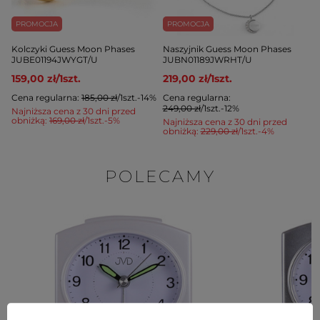
PROMOCJA
PROMOCJA
Kolczyki Guess Moon Phases
Naszyjnik Guess Moon Phases
JUBE01194JWYGT/U
JUBN01189JWRHT/U
159,00 zł
/
1
szt.
219,00 zł
/
1
szt.
Cena regularna:
185,00 zł
/
1
szt.
-14%
Cena regularna:
249,00 zł
/
1
szt.
-12%
Najniższa cena z 30 dni przed
obniżką:
169,00 zł
/
1
szt.
-5%
Najniższa cena z 30 dni przed
obniżką:
229,00 zł
/
1
szt.
-4%
POLECAMY