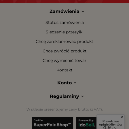
Zamówienia
Status zamówienia
Śledzenie przesyłki
Chcę zareklamować produkt
Chcę zwrócić produkt
Chcę wymienić towar
Kontakt
Konto
Regulaminy
W sklepie prezentujemy ceny brutto (z VAT).
Prawdziwe
opinie klientów
4.9
/ 5.0