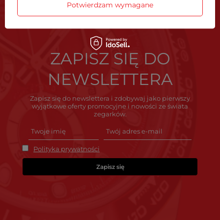
Potwierdzam wymagane
ZAPISZ SIĘ DO
NEWSLETTERA
Zapisz się do newslettera i zdobywaj jako pierwszy
wyjątkowe oferty promocyjne i nowości ze świata
zegarków.
Polityka prywatności
Zapisz się