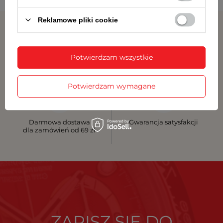
Reklamowe pliki cookie
Potwierdzam wszystkie
Atrakcyjne ceny
Szybka dostawa
produktów
Potwierdzam wymagane
Darmowa dostawa
Gwarancja satysfakcji
dla zamówień od 69 zł
ZAPISZ SIĘ DO