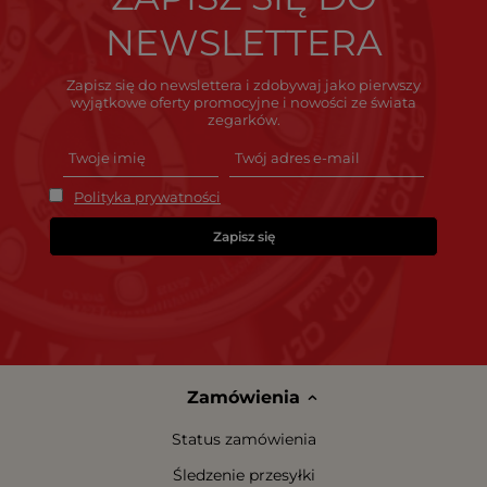
NEWSLETTERA
Zapisz się do newslettera i zdobywaj jako pierwszy
wyjątkowe oferty promocyjne i nowości ze świata
zegarków.
Polityka prywatności
Zapisz się
Zamówienia
Status zamówienia
Śledzenie przesyłki