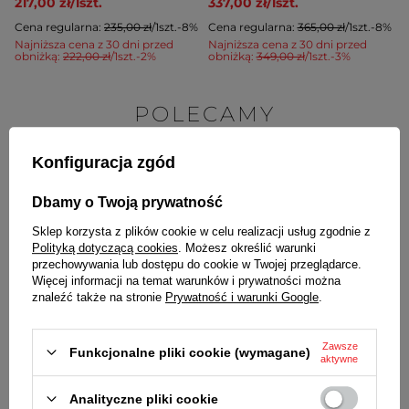
217,00 zł
/
1
szt.
337,00 zł
/
1
szt.
Cena regularna:
235,00 zł
/
1
szt.
-8%
Cena regularna:
365,00 zł
/
1
szt.
-8%
Najniższa cena z 30 dni przed
Najniższa cena z 30 dni przed
obniżką:
222,00 zł
/
1
szt.
-2%
obniżką:
349,00 zł
/
1
szt.
-3%
POLECAMY
Konfiguracja zgód
Dbamy o Twoją prywatność
Sklep korzysta z plików cookie w celu realizacji usług zgodnie z
Polityką dotyczącą cookies
. Możesz określić warunki
przechowywania lub dostępu do cookie w Twojej przeglądarce.
Więcej informacji na temat warunków i prywatności można
znaleźć także na stronie
Prywatność i warunki Google
.
Zawsze
Funkcjonalne pliki cookie (wymagane)
Budzik JVD SRP8603.3 8,5 cm perłowy
Budzik JVD SRP860
aktywne
66,00 zł
66,00 zł
Analityczne pliki cookie