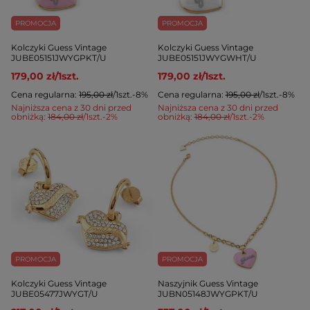
PROMOCJA
PROMOCJA
Kolczyki Guess Vintage
Kolczyki Guess Vintage
JUBE05151JWYGPKT/U
JUBE05151JWYGWHT/U
179,00 zł
/
1
szt.
179,00 zł
/
1
szt.
Cena regularna:
195,00 zł
/
1
szt.
-8%
Cena regularna:
195,00 zł
/
1
szt.
-8%
Najniższa cena z 30 dni przed
Najniższa cena z 30 dni przed
obniżką:
184,00 zł
/
1
szt.
-2%
obniżką:
184,00 zł
/
1
szt.
-2%
PROMOCJA
PROMOCJA
Kolczyki Guess Vintage
Naszyjnik Guess Vintage
JUBE05477JWYGT/U
JUBN05148JWYGPKT/U