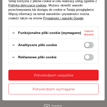
Sklep korzysta z plików cookie w celu realizacji usług zgodnie z
POLECAMY
Polityką dotyczącą cookies
. Możesz określić warunki
przechowywania lub dostępu do cookie w Twojej przeglądarce.
Więcej informacji na temat warunków i prywatności można
znaleźć także na stronie
Prywatność i warunki Google
.
Zawsze
Funkcjonalne pliki cookie (wymagane)
aktywne
Analityczne pliki cookie
Reklamowe pliki cookie
Zegarek Q&Q Q76B-001P męski wodoszczelny
Zegarek Q&Q C65A-
czarny matowy 39 mm
tarcza cyfry
Potwierdzam wszystkie
139,00 zł
99,00 zł
Cena regularna:
169,00 zł
Cena regularna:
129
Najniższa cena z 30 dni przed obniżką:
159,00 zł
Najniższa cena z 30
Potwierdzam wymagane