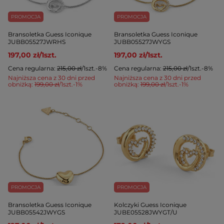
PROMOCJA
PROMOCJA
Bransoletka Guess Iconique
Bransoletka Guess Iconique
JUBB05527JWRHS
JUBB05527JWYGS
197,00 zł
/
1
szt.
197,00 zł
/
1
szt.
Cena regularna:
215,00 zł
/
1
szt.
-8%
Cena regularna:
215,00 zł
/
1
szt.
-8%
Najniższa cena z 30 dni przed
Najniższa cena z 30 dni przed
obniżką:
199,00 zł
/
1
szt.
-1%
obniżką:
199,00 zł
/
1
szt.
-1%
PROMOCJA
PROMOCJA
Bransoletka Guess Iconique
Kolczyki Guess Iconique
JUBB05542JWYGS
JUBE05528JWYGT/U