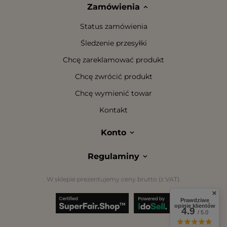
Zamówienia
Status zamówienia
Śledzenie przesyłki
Chcę zareklamować produkt
Chcę zwrócić produkt
Chcę wymienić towar
Kontakt
Konto
Regulaminy
W sklepie prezentujemy ceny brutto (z VAT).
Prawdziwe
opinie klientów
4.9
/ 5.0