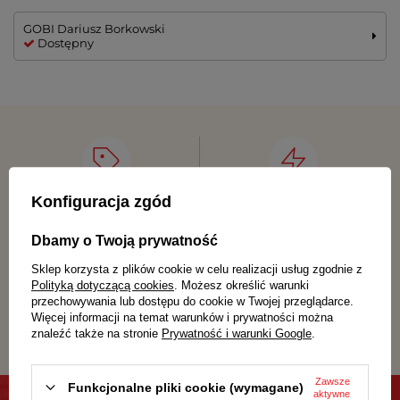
GOBI Dariusz Borkowski
Dostępny
Konfiguracja zgód
Atrakcyjne ceny
Szybka dostawa
produktów
Dbamy o Twoją prywatność
Sklep korzysta z plików cookie w celu realizacji usług zgodnie z
Polityką dotyczącą cookies
. Możesz określić warunki
przechowywania lub dostępu do cookie w Twojej przeglądarce.
Darmowa dostawa
Gwarancja satysfakcji
Więcej informacji na temat warunków i prywatności można
dla zamówień od 69 zł
znaleźć także na stronie
Prywatność i warunki Google
.
Zawsze
Funkcjonalne pliki cookie (wymagane)
aktywne